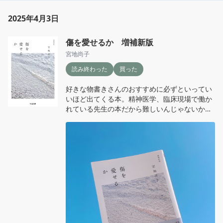
〈海〉〈月〉〈雪〉の3冊もいつかお迎えした
い💭

2025年4月3日
好きな短歌の歌人さんが前からお名前知ってる
傷を愛せるか 増補新版
方が多くて、個人の作品集も読みたいなって思
った😌

宮地尚子
読み終わった
買った
《好きな人が幸福である嬉しさよ全ての四季の
花が香って》　中村森

好きな物書きさんのおすすめに必ずといってい
いほど出てくる本。精神医学、臨床現場で働か
《ユリの花粉指にかかって怖くなる飾りじゃな
れている先生の本だから難しいんじゃないかと
くて生きていること》　揺川たまき

思ってたけど、わかりやすい文章で書かれてい
て読みやすかった😌

《花を踏む　咎める人の足元はコンクリートで
幸せですね》　ショージサキ

文章を読んでいて思うのは、すごく誠実に患者
さんに寄り添ってこられたんだろうなって。優
《捨ててきた「もし」の種から咲く花はあんな
しさの使い方であったり、医者としての立場だ
にきれいで見てはいけない》　沼尻つた子

ったり専門家として出来ること出来ないことも
よくわかってる人の文章だなって思った。その
掲載順。敬称略。
上で、あーだこーだ悩んでしまう人間らしさと
優しさを持ち合わせていらっしゃる方なんだな
と。
