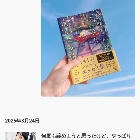
最後までぜんぶゆっくり読んだけど、やっぱり
私が1番好きで救われたのは『迷子』(59p)でし
た😌

最初にTikTokで見た時の救われた感覚が忘れら
れなくて。

私が欲しかったのは「大丈夫」の言葉だったん
だなぁ…って。

うまくいかないどうしようもない、それでもな
んとか生き延びているに近いから安心したかっ
たんだよね、きっとね。

ページの配色が第一章が夜(上が濃くて下が薄い
グラデーション)、第二章が真夜中(濃紺)、第三
章が夜明け(上が薄くて下が濃いグラデーショ
ン)っぽくて好きだった🌃

あとは、第一章が『おやすみ』で始まるところ
とか、第二章は『まよなか』で始まって『おや
すみなさい』で終わるところとか。

2025年3月24日
同じタイトルの詩が複数あって、『迷子』は
「大丈夫」を探して迷子でいるところとか。ま
何度も諦めようと思ったけど、やっぱり
だ迷子だったのねってうっかり笑ってしまっ