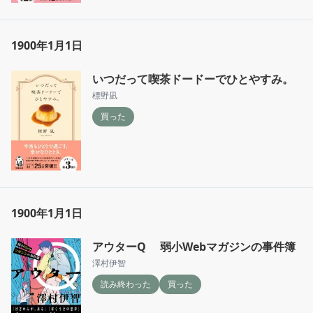
1900年1月1日
いつだって喫茶ドードーでひとやすみ。
標野凪
買った
1900年1月1日
アウターQ 弱小Webマガジンの事件簿
澤村伊智
読み終わった
買った