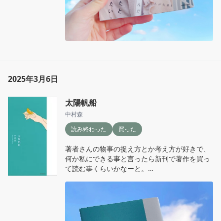
忘れないこと

大切なこと。

つかまえて離さないでほしかった。－本編より
－本編より
2025年3月6日
太陽帆船
中村森
読み終わった
買った
著者さんの物事の捉え方とか考え方が好きで、
何か私にできる事と言ったら新刊で著作を買っ
て読む事くらいかなーと。

見つからなくて散々探し回ったのに鴨葱書店に
鎮座していたという…🐈‍⬛🐾

「短歌」は知ってるけど、現代短歌というもの
はあまり知らなくて。詩とはまた違って5・7・