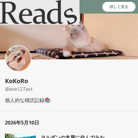
Reads - 読書のSNS＆記録アプリ
詳しく見る
KoKoRo
@
eve127ast
個人的な積読記録📚
2026年5月10日
ヨルダンの本屋に住んでみた