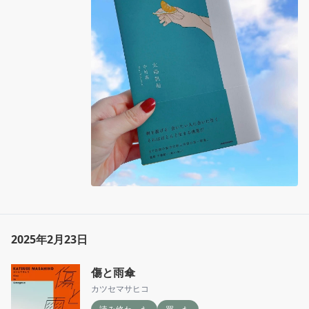
5・7・7の31文字から感性や思考で読んだ人そ
れぞれの解釈になるのが面白いなって思う☺️

考える余白があるっていうのが良いなって思う
💭

《天秤にあと少しだけ花びらが降ってきたなら
変わる人生》

《あなたにはガラスでいたい落としたり悲しか
ったら、きちんと割れる》

《たくさんの気持ちばかりで選べない「ありが
とう」って最後の言葉》

《全部好きとかじゃなかった何一つ嫌えなかっ
た、そういう辛さ》

2025年2月23日
《「忘れて」と「覚えていて」の後悔を海に置
いたらどちらが沈む》

傷と雨傘
《何もかも失えるほど持ってない忘れるほども
カツセマサヒコ
覚えていない》
