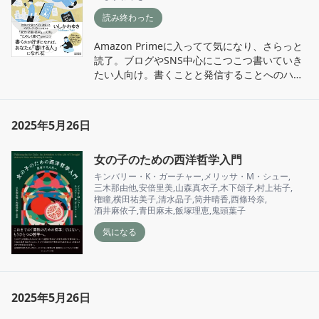
読み終わった
Amazon Primeに入ってて気になり、さらっと
読了。ブログやSNS中心にこつこつ書いていき
たい人向け。書くことと発信することへのハー
ドル下げてくれるところが良き。
2025年5月26日
女の子のための西洋哲学入門
キンバリー・K・ガーチャー
,
メリッサ・M・シュー
,
三木那由他
,
安倍里美
,
山森真衣子
,
木下頌子
,
村上祐子
,
権瞳
,
横田祐美子
,
清水晶子
,
筒井晴香
,
西條玲奈
,
酒井麻依子
,
青田麻未
,
飯塚理恵
,
鬼頭葉子
気になる
2025年5月26日