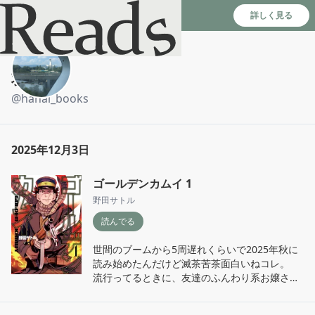
Reads - 読書のSNS＆記録アプリ
詳しく見る
羽菜
@
hanai_books
2025年12月3日
ゴールデンカムイ 1
野田サトル
読んでる
世間のブームから5周遅れくらいで2025年秋に
読み始めたんだけど滅茶苦茶面白いねコレ。

流行ってるときに、友達のふんわり系お嬢さん
たちが結構はまってて、読んでない私はこんな
血生臭そうなストーリーなのになぜ？？と不思