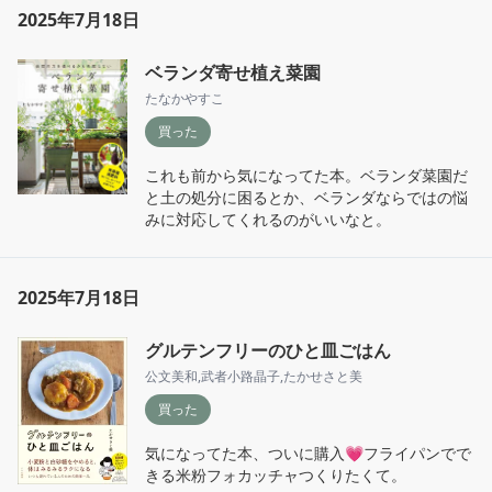
議だったんだけど、読んでみて女性人気高いの
2025年7月18日
に納得。

ベランダ寄せ植え菜園
何がいいって、主人公バディ2人のキャラ設定&
関係性が好感度高すぎるのよ。

たなかやすこ
買った
主人公のひとり＝アシリパは10歳にして大人の
アイヌの男並みの狩りや野山を活きる知恵を身
これも前から気になってた本。ベランダ菜園だ
につけた勇敢な少女。名前はアイヌ語で「明
と土の処分に困るとか、ベランダならではの悩
日」や「未来」をあらわし、伝統的な女性の役
みに対応してくれるのがいいなと。
割にとどまらない新しいアイヌの女になるのだ
と自負している。

もうひとりの主人公＝杉元（通称・不死身の杉
2025年7月18日
元）は天性の身体能力の高さと気合いで、戦争
で死地を生き抜き帰還。同郷の亡くなった親友
グルテンフリーのひと皿ごはん
の妻であり自身の初恋相手でもある梅子の目の
公文美和
,
武者小路晶子
,
たかせさと美
治療のために失われた金塊を追う。

買った
屈強な大人の男性である杉元が、女性×子供×少
数民族という三重マイノリティであるアシリパ
気になってた本、ついに購入💗フライパンでで
に対して、アシリパ「さん」とさん付けで呼
きる米粉フォカッチャつくりたくて。
び、対等なバディとして扱い、（おそらく美少