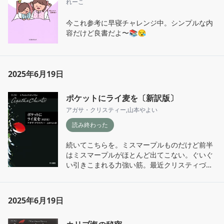
れーこ
今これ参考に早寝チャレンジ中。シンプルな内
容だけど良書だよ〜📚😪
2025年6月19日
ポケットにライ麦を〔新訳版〕
アガサ・クリスティー
,
山本やよい
読み終わった
続いてこちらを。ミスマープルものだけど前半
はミスマープルがほとんど出てこない。ぐいぐ
い引きこまれる力強い筋。最近クリスティづい
ている…
2025年6月19日