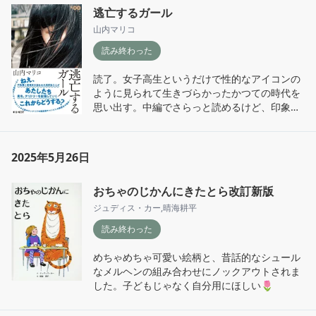
逃亡するガール
山内マリコ
読み終わった
読了。女子高生というだけで性的なアイコンの
ように見られて生きづらかったかつての時代を
思い出す。中編でさらっと読めるけど、印象は
あとをひく。
2025年5月26日
おちゃのじかんにきたとら改訂新版
ジュディス・カー
,
晴海耕平
読み終わった
めちゃめちゃ可愛い絵柄と、昔話的なシュール
なメルヘンの組み合わせにノックアウトされま
した。子どもじゃなく自分用にほしい🌷