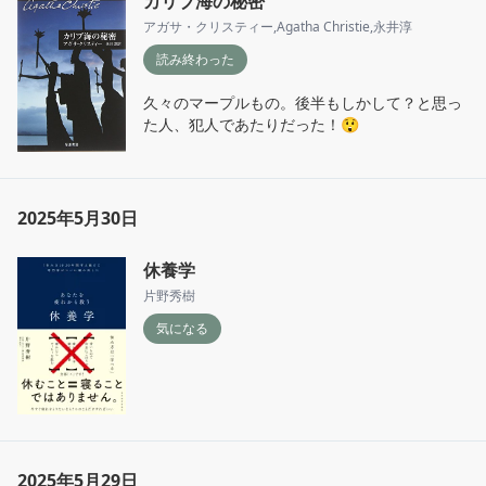
カリブ海の秘密
アガサ・クリスティー
,
Agatha Christie
,
永井淳
読み終わった
久々のマープルもの。後半もしかして？と思っ
た人、犯人であたりだった！😲
2025年5月30日
休養学
片野秀樹
気になる
2025年5月29日