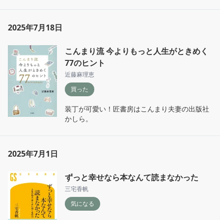
女であろう）彼女のことを小さな女として見る
こともない。その時点で、いち女性読者として
2025年7月18日
はもう杉元を好きにならずにはいられない。

杉元は悪人との戦いになると脅威的な戦闘能力
こんまり流 今よりもっと人生がときめく
を発揮し、相手を殺すことも厭わないが、無関
77のヒント
係な人間を傷つけることはない。惚れた女（し
近藤麻理恵
かも叶わない恋）のために身を挺して戦い、ア
シリパをしっかり守る。外敵から強力に身を守
買った
ってくれ身内に優しい、原始の世界の女が男に
求めた理想のヒーロー像を杉元は体現している
装丁が可愛い！匠書房はこんまり夫妻の出版社
ように思う。

かしら。
アシリパのほうもただ守られるだけのお姫様で
はない。熊も殺せる毒矢を持ち、オオカミに乗
2025年7月1日
って駆け、手製のソリで雪山の急斜面も駆け抜
ける。山での防寒や食料調達などの生きる知恵
も満載だ。アシリパの存在には実際あまりリア
ずっと幸せなら本なんて読まなかった
リティはないが、彼女の活躍は見ていて実に気
三宅香帆
持ちがいい。

気になる
杉元とアシリパは属性や得意分野の違いこそあ