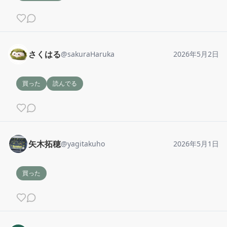
さくはる
@
sakuraHaruka
2026年5月2日
買った
読んでる
矢木拓穂
@
yagitakuho
2026年5月1日
買った