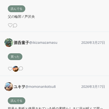
読んでる
父の輪郭 / 芦沢央
酒呑童子
@
ikizamazamasu
2026年3月27日
買った
ユキヲ
@
momonankotsu8
2026年3月17日
読んでる
前号も表紙と使用されている紙の素晴らしさに目が眩んで買っ