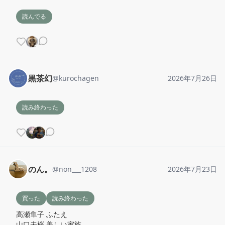
読んでる
黒茶幻
@
kurochagen
2026年7月26日
読み終わった
のん。
@
non___1208
2026年7月23日
買った
読み終わった
高瀬隼子 ふたえ

山口未桜 美しい家族
