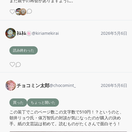
また親子の再会がありますように。
ﾈﾑﾈﾑ🍥
@
kiriamekirai
2026年5月6日
読み終わった
チョコミン太郎
@
chocomint_
2026年5月6日
買った
ちょっと開いた
この装丁でこのページ数この文字数で510円！？というのと、
朝井リョウ氏・俵万智氏の対談が気になったのが購入の決め
手。紙の文芸誌は初めて。読むものがたくさんで面白そう！