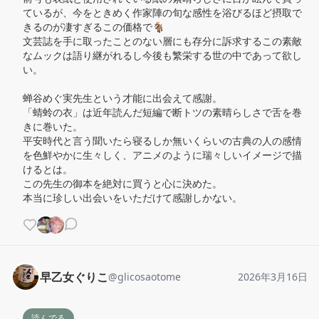
ているが、今をときめく作家陣の旬な感性を浴びるほど摂取で
きるのが凄すぎるこの価格で🐐

文芸誌を手に取ったことのない層にも存分に訴求するこの素敵
なムックは語り継がれるし今後も繁栄する世の中であって欲し
い。

蝉谷めぐ実先生という才能に出会えて感謝。

「蜻蛉の衣」は近年読んだ短編で断トツの素晴らしさで舌を巻
きに巻いた。

平安時代と言う聞いたら寝るしか無いくらいの古典の人の感情
を色鮮やかに生々しく、アニメのように瑞々しいイメージで描
けるとは。

この先生の御本を絶対に買うと心に決めた。

本当に珍しい出会いをいただけて感謝しかない。
早乙女ぐりこ
@
glicosaotome
2026年3月16日
読んでる