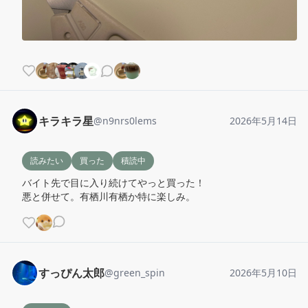
キラキラ星
@
n9nrs0lems
2026年5月14日
読みたい
買った
積読中
バイト先で目に入り続けてやっと買った！

悪と併せて。有栖川有栖か特に楽しみ。
すっぴん太郎
@
green_spin
2026年5月10日