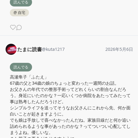
読んでる
@
自宅
たまに読書
@
kuta1217
2026年5月6日
読んでる
高瀬隼子「ふたえ」

67歳の父と34歳の娘のちょっと変わった一週間のお話。

お父さんの年代での整形手術ってどれくらいの割合なんだろ
う。身近にいたのかな？一応いくつか病院をあたってみたって
事は熟考したんだろうけど。

シンプルライフを送ってそうなお父さんにこれから先、何か面
白いことが起きますように。

でも娘は手放しで喜べなかったんだね。家族目線だと何か追い
詰められるような事があったのかな？ってついつい心配してし
まうよね。優しいな。
