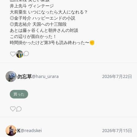
井上先斗 ヴィンテージ

大前粟生 いつになったら大人になれる？

◎金子玲介 ハッピーエンドの小説

◎貴志祐介 天国への十三階段

あとは藤ヶ谷くんと朝井さんの対談

この辺りが面白かった！

時間掛かったけど第3号も読み終わった〜✊
勿忘草
@
haru_urara
2026年7月22日
買った
K
@
readskei
2026年7月15日