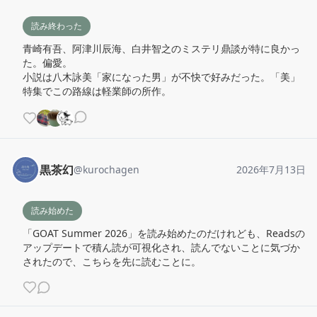
読み終わった
青崎有吾、阿津川辰海、白井智之のミステリ鼎談が特に良かっ
た。偏愛。

小説は八木詠美「家になった男」が不快で好みだった。「美」
特集でこの路線は軽業師の所作。
黒茶幻
@
kurochagen
2026年7月13日
読み始めた
「GOAT Summer 2026」を読み始めたのだけれども、Readsの
アップデートで積ん読が可視化され、読んでないことに気づか
されたので、こちらを先に読むことに。