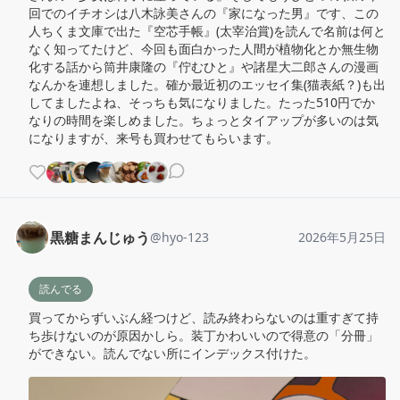
回でのイチオシは八木詠美さんの『家になった男』です、この
人ちくま文庫で出た『空芯手帳』(太宰治賞)を読んで名前は何と
なく知ってたけど、今回も面白かった人間が植物化とか無生物
化する話から筒井康隆の『佇むひと』や諸星大二郎さんの漫画
なんかを連想しました。確か最近初のエッセイ集(猫表紙？)も出
してましたよね、そっちも気になりました。たった510円でか
なりの時間を楽しめました。ちょっとタイアップが多いのは気
になりますが、来号も買わせてもらいます。
黒糖まんじゅう
@
hyo-123
2026年5月25日
読んでる
買ってからずいぶん経つけど、読み終わらないのは重すぎて持
ち歩けないのが原因かしら。装丁かわいいので得意の「分冊」
ができない。読んでない所にインデックス付けた。