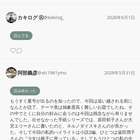
カキログ Ⓚ
@
kakilog_
2026年6月1日
読んでる
阿部義彦
@
xtc1961ymo
2026年5月31日
読み終わった
もうすぐ夏号が出るのを知ったので、今回は追い越される前に
なんとか読了。テーマ美は抽象度高く難しいお題でしたね。そ
の中でとくに自分の好みに会うのは今回は残念ながら有りませ
んでした。出せなかった手紙シリーズでは、原田郁子さんが大
宮エリーさんに書いたのと、ネルノダイスキさんのが良かっ
た。そして今回の私的ハイライトは小説2編、ひとつは遠田潤子
さんの『少女は椅子に座っている』そしてもうひとつの私の今