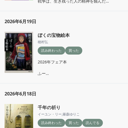
戦争は、生き残った人の精神を蝕んだ

強く生き抜く人もいる。

人の心の奥底にある、どろっとした汚いものを
2026年6月19日
描く有吉佐和子とはどんな人か、検索してしま
った。

ぼくの宝物絵本
『女二人のニューギニア』『紀ノ川』に続いて
3作目だった。

穂村弘
394頁をあっという間に読ませてしまう作家の
読み終わった
買った
力は、なかなかすごいと思う。
2026年フェア本

ふー

なんだか心が軽くなった

読みながら自分の好きな絵本

子どもたちが好きだった絵本

2026年6月18日
何度も読み聞かせした絵本

千年の祈り
たくさんの絵本が頭に次から次へと浮かんだ

リフレッシュ！

イーユン・リー
,
篠森ゆりこ
読み終わった
買った
読んでる
ほむほむと重なる本はなかったな。