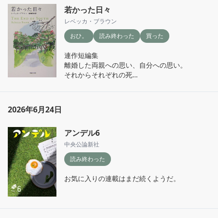
若かった日々
レベッカ・ブラウン
おひ。
読み終わった
買った
連作短編集

離婚した両親への思い、自分への思い。

それからそれぞれの死

自伝的なことが紡がれていて

静かに流れる時間を感じる。これはあの人に似
2026年6月24日
ているなぁと思う。

静かなことではなくても静かさを感じるそんな
アンデル6
作品だった
中央公論新社
読み終わった
お気に入りの連載はまだ続くようだ。