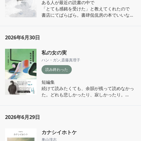
ある人が最近の読書の中で

「とても感銘を受けた」と教えてくれたので

書店にてぱらぱら。書肆侃侃房の本でいいなぁ
と思って。

2026年6月30日
読了

25章からなるエッセイ、散文？

私の女の実
世界中の詩人の詩を紹介して、散歩中に思った
ことなどを綴ってあって、共感できる部分もあ
ハン・ガン
,
斎藤真理子
った

読み終わった
リルケが数回でてきて、なるほど堀辰雄もリル
短編集

ケ好きだよなぁ、と思いつつ。

続けて読みたくても、余韻が残って読めなかっ
冬が好きだという著者。雪、冬のイメージは堀
た。どれも悲しかったり、寂しかったり。

辰雄の文章を思いださせた。

後半ほど好きだった。

「赤い花の中で」の人称をどう理解したらよか
冬が来たら、またぱらぱら読みたいなぁ。
ったのだろう。
2026年6月29日
カナシイホトケ
奥山淳志