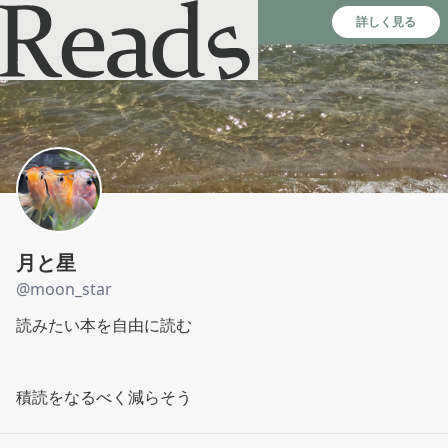
Reads - 読書のSNS＆記録アプリ
詳しく見る
月と星
@
moon_star
読みたい本を自由に読む

積読をなるべく減らそう