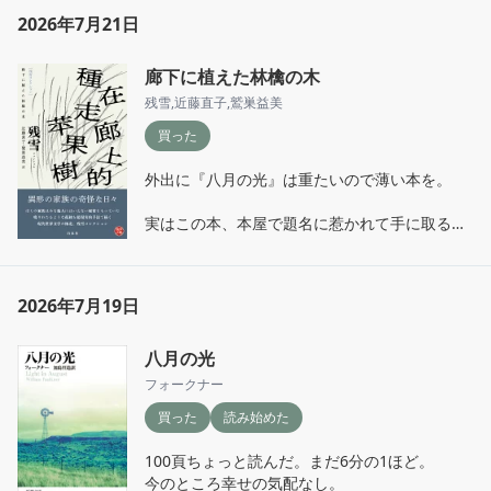
2026年7月21日
廊下に植えた林檎の木
残雪
,
近藤直子
,
鷲巣益美
買った
外出に『八月の光』は重たいので薄い本を。

実はこの本、本屋で題名に惹かれて手に取るも
値段を見て諦めたこと2度。3度目にとうとう買
ってしまったー

積まないですぐ読む。

2026年7月19日
「白水社の本棚」に新刊のコーナーに紹介があ
った。新刊だったのか。

八月の光
フォークナー
表題作より前4篇を読む。

買った
読み始めた
予想してたさらに上をゆくぶっ飛びだ。

母親が水にとけて石鹸水になった。どういう？

100頁ちょっと読んだ。まだ6分の1ほど。

残すは表題作のみ。しかし今日は時間切れだな
今のところ幸せの気配なし。

ー