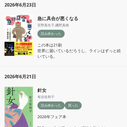
2026年6月23日
急に具合が悪くなる
宮野真生子
,
磯野真穂
読み終わった
この本は21刷

世界に届いているだろうし、ラインはずっと続
いている。
2026年6月21日
針女
有吉佐和子
読み終わった
買った
2026年フェア本
