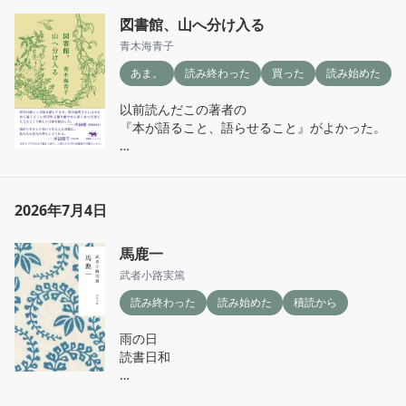
図書館、山へ分け入る
青木海青子
あま。
読み終わった
買った
読み始めた
以前読んだこの著者の

『本が語ること、語らせること』がよかった。

今回はまず装丁に惹かれた。やっぱり名久井直
子さんだ。

2026年7月4日
前にも思った

私設図書館　ルチャ・リブロ

馬鹿一
いつか行ってみたいなー
武者小路実篤
読み終わった
読み始めた
積読から
雨の日

読書日和
