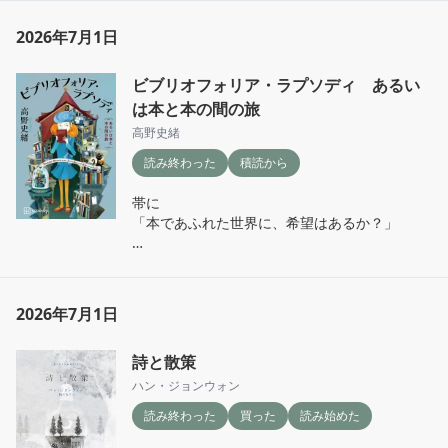
読了

びっくりした。さすがだなーと思う。

2026年7月1日
仕合わせ、についてしみじみと考えさせられ
た。
ビブリオフォリア・ラプソディ あるい
は本と本の間の旅
高野史緒
読み終わった
積読から
帯に

「本であふれた世界に、希望はあるか？」

「本好きの本好きによる本好きのための本！」

と書いてあったら読みたいでしょー

2026年7月1日
SF短編集5編
詩と散策
ハン・ジョンウォン
読み終わった
買った
読み始めた