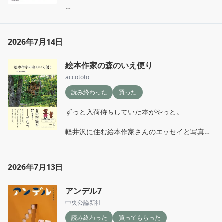
220頁

5歳までにつらい労働や罰や不公平に慣れっこ
になってしまっている人生とは…。示してくれ
2026年7月14日
る愛情を素直に受け取ることはできない。なん
とも悲しくてつらい。体罰が当たり前すぎて腹
絵本作家の森のいえ便り
が立ってくる。
accototo
読み終わった
買った
ずっと入荷待ちしていた本がやっと。

軽井沢に住む絵本作家さんのエッセイと写真

それから少しのイラストたち。

素敵な文章だったな
2026年7月13日
アンデル7
中央公論新社
読み終わった
買ってもらった