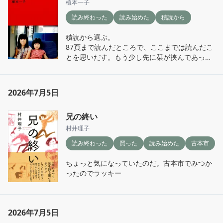
植本一子
読み終わった
読み始めた
積読から
積読から選ぶ。

87頁まで読んだところで、ここまでは読んだこ
とを思いだす。もう少し先に栞が挟んであっ
た。前に、ちょっときついなぁと一旦やめたの
だった。

今回は最後まで読めるだろうか。

2026年7月5日
いろんな家族の形があることに今更ながら驚
兄の終い
く。

村井理子
読み終わった
買った
読み始めた
古本市
読了

しんどかったな

ちょっと気になっていたのだ。古本市でみつか
現在を知ってるからなんだかなーと思ってしま
ったのでラッキー
った。そして今の私がこれを読むのも、なんと
なく辛かった。最近こんな本ばかりな気がする
から

次は違う本を読もう。
2026年7月5日