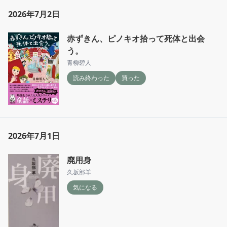
2026年7月2日
赤ずきん、ピノキオ拾って死体と出会
う。
青柳碧人
読み終わった
買った
2026年7月1日
廃用身
久坂部羊
気になる