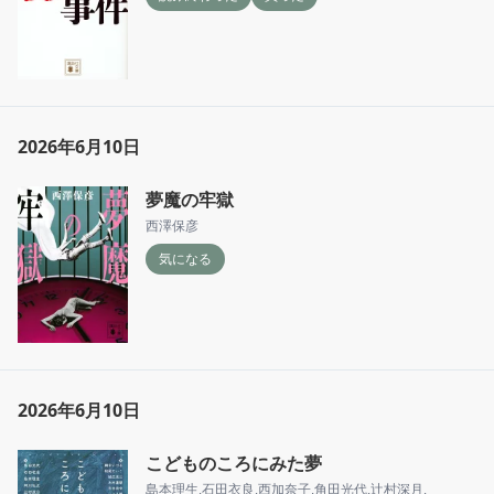
2026年6月10日
夢魔の牢獄
西澤保彦
気になる
2026年6月10日
こどものころにみた夢
島本理生
,
石田衣良
,
西加奈子
,
角田光代
,
辻村深月
,