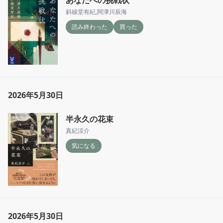
斜線堂有紀
,
阿津川辰海
読み終わった
買った
2026年5月30日
半永久の花束
真紀涼介
気になる
2026年5月30日