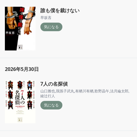
誰も僕を裁けない
早坂吝
気になる
2026年5月30日
7人の名探偵
山口雅也
,
我孫子武丸
,
有栖川有栖
,
歌野晶午
,
法月綸太郎
,
綾辻行人
気になる