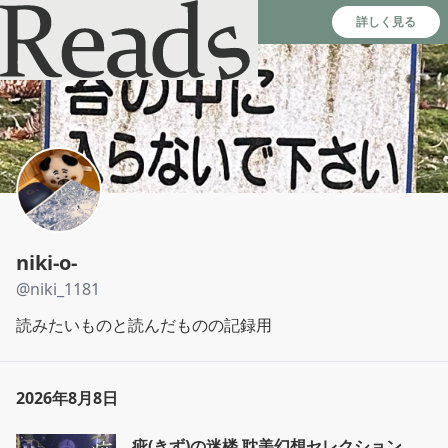
Reads - 読書のSNS＆記録アプリ
詳しく見る
niki-o-
@
niki_1181
読みたいものと読んだものの記録用
2026年8月8日
疵(きず)の迷楼 耽美幻想セレクション