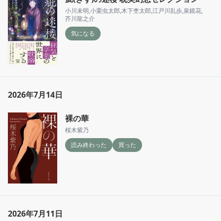
小川未明
,
小栗虫太郎
,
木下杢太郎
,
江戸川乱歩
,
泉鏡花
,
芥川龍之介
気になる
2026年7月14日
裸の華
桜木紫乃
読み終わった
買った
2026年7月11日