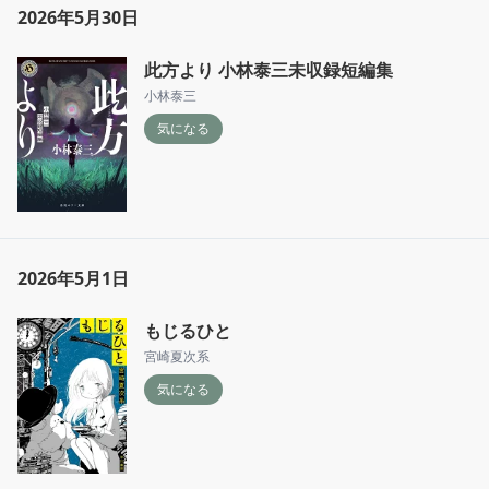
2026年5月30日
此方より 小林泰三未収録短編集
小林泰三
気になる
2026年5月1日
もじるひと
宮崎夏次系
気になる