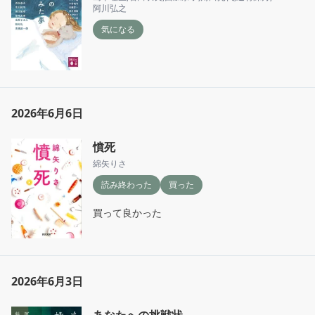
阿川弘之
気になる
2026年6月6日
憤死
綿矢りさ
読み終わった
買った
買って良かった
2026年6月3日
あなたへの挑戦状