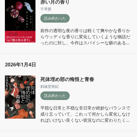
赤い月の香り
千早茜
読み終わった
前作の透明な夜の香りは軽くて爽やかな香りか
らウッディな香りに変化していくような物語だ
ったのに対し、今作はスパイシーな癖のある香
りが馴染んで深みのある柔らかい香りに変化し
ていくようなストーリーだった。

2026年1月4日
前作の時も思ったけれど作中に出てくるような
シンプルな食事が食べたくなったり、自然な香
死体埋め部の悔恨と青春
りに包まれたい、と思ってしまう、それぐらい
魅力的な文章ばかりだった。

斜線堂有紀
読み終わった
平穏な日常と不穏な非日常が絶妙なバランスで
正しい執着ってなんですか？

成り立っていて、これって何かしら変化しなけ
ればいけない良くない状況なのに変わりたくな
赦しかな
い、そんなぬるま湯のような日常の感覚とよく
似てる……
