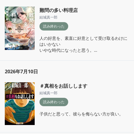
難問の多い料理店
結城真一郎
読み終わった
人の好意を、素直に好意として受け取るわけに
はいかない

いやな時代になったと思う。

なんとも生きづらい、まさに“ままならぬ
世”だ。

2026年7月10日
事実というものは存在しない。存在するのは解
釈だけである。

＃真相をお話しします
知らぬが仏、いや、真実など放っとけ。
結城真一郎
読み終わった
子供だと思って、彼らを侮らない方が良い。