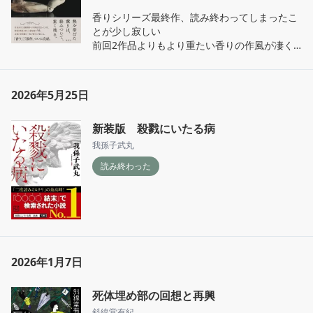
香りシリーズ最終作、読み終わってしまったこ
とが少し寂しい

前回2作品よりもより重たい香りの作風が凄く
好き
2026年5月25日
新装版 殺戮にいたる病
我孫子武丸
読み終わった
2026年1月7日
死体埋め部の回想と再興
斜線堂有紀