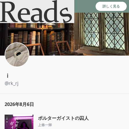
Reads - 読書のSNS＆記録アプリ
詳しく見る
ｉ
@
rk_rj
2026年8月6日
ポルターガイストの囚人
上條一輝