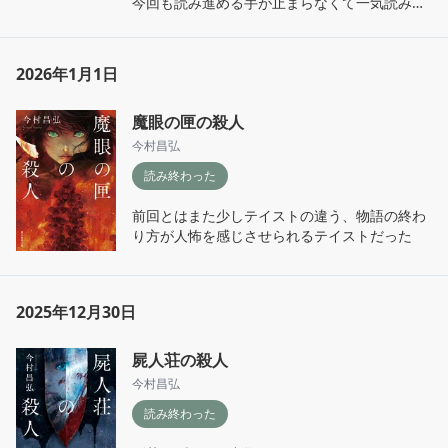
今回も読み進める手が止まらなくて一気読み。

物語の後半に掛けてはトリックの伏線回収のみ
ならず読み手の心に切なさを残してくるところ
にまんまと私も胸が苦しくさせられました……

2026年1月1日
そしてどこかへ消えたと思っていた例の彼がま
魔眼の匣の殺人
さかここに生きてくるだなんて 笑

今村昌弘
読み終わった
どんなに自分の無力さをが恨めしくなっても、
前回とはまた少しテイストの違う、物語の終わ
求めるものに手を伸ばすことをやめてはいけな
り方が人怖を感じさせられるテイストだった
い。弱いのならこれから強くなればいい。
2025年12月30日
屍人荘の殺人
今村昌弘
読み終わった