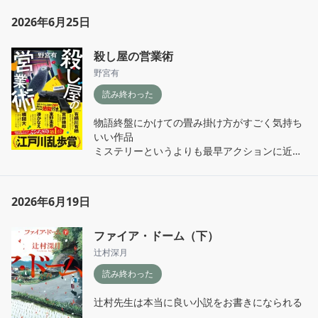
2026年6月25日
殺し屋の営業術
野宮有
読み終わった
物語終盤にかけての畳み掛け方がすごく気持ち
いい作品

ミステリーというよりも最早アクションに近い
気もするけれど、読んでいて久々に痛快気持ち
よさを感じる作品でした
2026年6月19日
ファイア・ドーム（下）
辻村深月
読み終わった
辻村先生は本当に良い小説をお書きになられる
