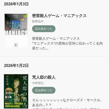
2026年1月3日
人間の娯楽は得てして悪趣味なものになってん
密室殺人ゲーム・マニアックス
だよ
歌野晶午
読み終わった
密室殺人ゲーム・マニアックス

“マニアックス”の意味が言外に伝わってくる内
容だった

こぼれたミルクに泣いても、コップの中に溜ま
2026年1月2日
るのは涙だけー
兇人邸の殺人
今村昌弘
読み終わった
そんっっっっっっっなクローズド・サークル、
あるの…？？
