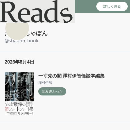
Reads - 読書のSNS＆記録アプリ
詳しく見る
たくみ/しゃぼん
@
shabon_book
2026年8月4日
一寸先の闇 澤村伊智怪談掌編集
澤村伊智
読み終わった