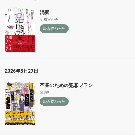
渇愛
宇都宮直子
読み終わった
2026年5月27日
卒業のための犯罪プラン
浅瀬明
読み終わった