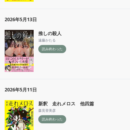
2026年5月13日
推しの殺人
遠藤かたる
読み終わった
2026年5月11日
新釈 走れメロス 他四篇
森見登美彦
読み終わった