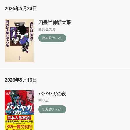
2026年5月24日
四畳半神話大系
森見登美彦
読み終わった
2026年5月16日
ババヤガの夜
王谷晶
読み終わった