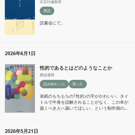
左右社編集部
再読
読書会にて。
2026年6月1日
性的であるとはどのようなことか
難波優輝
読み終わった
買った
表紙のもちもちの｢性的｣の字がかわいい。タイ
トルで中身を誤解されることがなく、この本が
届くべき人へ届いてほしい、という制作側の意
図を感じる。

一生ぶんの｢えっち｣って文字を見たかもしれな
2026年5月21日
いけれど、筆者の言う｢えっち｣がいまいちどん