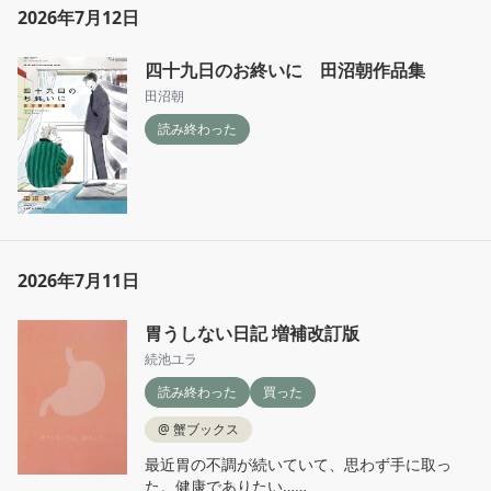
2026年7月12日
四十九日のお終いに 田沼朝作品集
田沼朝
読み終わった
2026年7月11日
胃うしない日記 増補改訂版
続池ユラ
読み終わった
買った
@
蟹ブックス
最近胃の不調が続いていて、思わず手に取っ
た。健康でありたい……