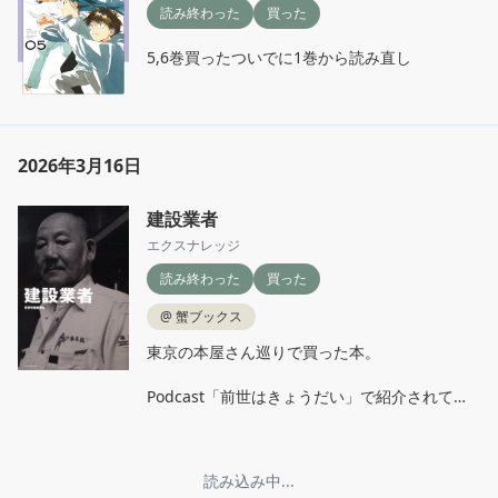
読み終わった
買った
5,6巻買ったついでに1巻から読み直し
2026年3月16日
建設業者
エクスナレッジ
読み終わった
買った
@
蟹ブックス
東京の本屋さん巡りで買った本。

Podcast「前世はきょうだい」で紹介されてい
て、ようやく蟹ブックスで見つけた！

専門的で理解しきれていないところもあるけ
ど、飾り気のない話がとても面白い。
読み込み中...