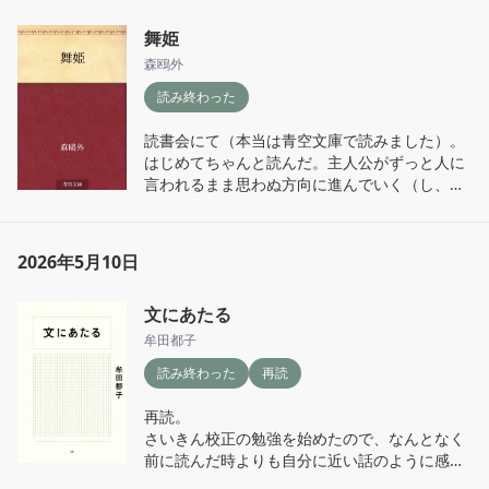
な概念を指しているのか理解しきれていない気
がする……。もう一度読み返したい。

舞姫
森鴎外
性的な広告の悪さについて、｢思いがけないと
読み終わった
ころで性的な気持ちにさせられてしまう｣とい
うことが挙げられていたけれど、女性である私
読書会にて（本当は青空文庫で読みました）。

は性的な広告で性的な気持ちになった記憶がな
はじめてちゃんと読んだ。主人公がずっと人に
いので、男性側の意見だな〜と思った。男性で
言われるまま思わぬ方向に進んでいく（し、後
はこれがかなりの頻度で起こっているなら街を
からめっちゃ後悔したり言い訳したりする）の
歩くのがより怖くなるよ……。
が読んでてびっくりした。
2026年5月10日
文にあたる
牟田都子
読み終わった
再読
再読。

さいきん校正の勉強を始めたので、なんとなく
前に読んだ時よりも自分に近い話のように感じ
られた。