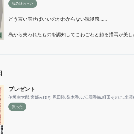
読み終わった
どう言い表せばいいのかわからない読後感……

島から失われたものを認知してこわごわと触る描写が美し
るから初見ではなにか心に灯るものがあっても沁みいるこ
のが、もう消滅している現実にはどうしても勝てないのか
た。心に留めておきたいのにね。

だんだんなにもかも消滅していくことを受け入れて、つい
日
しずつ失われていくけど身動きできずに順応していくほか
なくなった大切な人のものなら実感を持って思い出すこと
プレゼント
結晶として持ち続けることができるかもしれない。
伊坂幸太郎
,
宮部みゆき
,
恩田陸
,
梨木香歩
,
江國香織
,
町田そのこ
,
米澤
買った