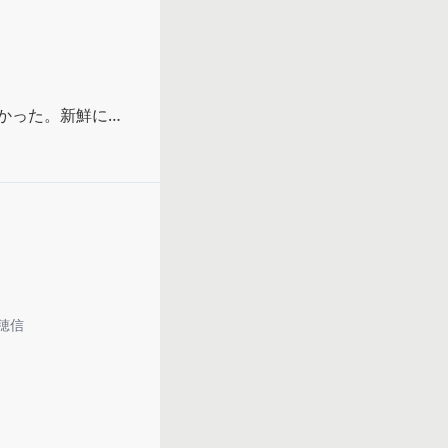
かった。新鮮に映
となく消えていく
…と切なくなっ
には自分自身も少
なくて、、けどい
ができる。大事な
穂信