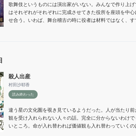
歌舞伎というものには演出家がいない。みんなで作り上げ
はそれぞれがそれぞれに完成させてきた役所を座頭を中心
せ合う。いわば、舞台稽古の時に役者は材料ではなく、す
でなければならない。（238）

完成品であり続けるために芸を磨き続ける。そこには観衆
や関係ないのかもしれない…けど、なければ成り立たない
日
視されて立場も変わるし、現実的に場所もとても重要で。
しか生きられない、からこそ続いてる、続けられてるとこ
など、うまく言えんが思ったりする。

殺人出産
もっと読むの大変かなと思ったけどするすると読めた。物
村田沙耶香
ひとつの舞台を通して観ているよう。

読み終わった
喜久雄苦難と波乱すぎ……原作の徳ちゃんはほんとに一緒
がたい存在ですね。下巻もすぐ読む！
違う星の文化圏を覗き見ているようだった。人が当たり前
観を受け入れられない人々の話。完全に分からないわけで
いところ。命が入れ替われば価値観も入れ替わっていくのは
描写として、死に人のお葬式がいちばんインパクト強かっ