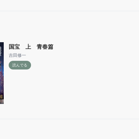
殺されたい相手に指名されることも受け入れてんのか、この
「清潔な結婚」の夫婦の形は煩わしくなくていいなと思っち
「余命」のような未来も100年後には訪れるのかな。
国宝 上 青春篇
吉田修一
読んでる