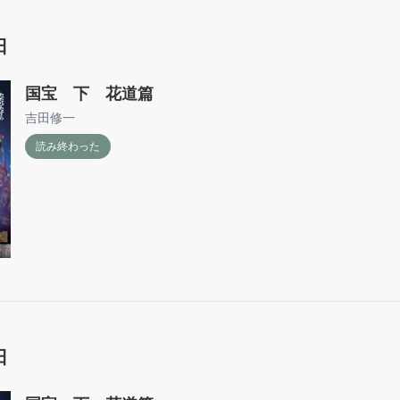
日
国宝 下 花道篇
吉田修一
読み終わった
日