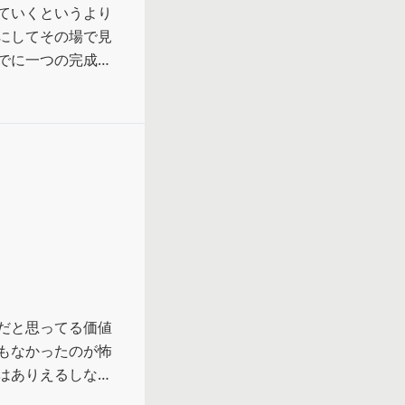
ていくというより
にしてその場で見
でに一つの完成品
とか名声とかもは
し、結局世襲が重
伝統的で、そこで
ろもあるのかな、
語り口調もあって
にいてくれてあり
だと思ってる価値
もなかったのが怖
ありえるしな…

たかもしんない。