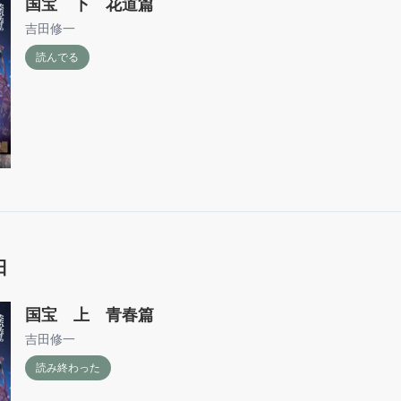
国宝 下 花道篇
吉田修一
読んでる
日
国宝 上 青春篇
吉田修一
読み終わった