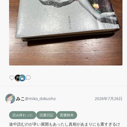
みこ
@
miko_dokusho
2026年7月26日
読み終わった
読書日記
図書館本
途中読むのが辛い展開もあったし真相があまりにも重すぎるけ