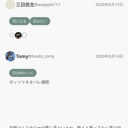
三日坊主
@
aaapple717
2026年6月15日
気になる
読みたい
Tomy
@
books_tomy
2026年6月14日
読み終わった
ガッツリネタバレ感想

自殺はミステリーの禁じ手というか、殺人と思ってたら実は自