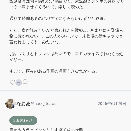
医療描写は聞き慣れない単語でも、緊迫感とテンポの良さでぐ
いぐい読ませてくるので、楽しく読めた。

通りで続編あるのにバディにならないはずだと納得。

ただ、次作読みたいかと言われたら微妙…。あまりにも登場人
物に惹かれない…。この人がメインで、未登場の新キャラでと
言われましても、みたいな。

お話づくりとトリックは巧いので、コミカライズされたら読む
かなー。

すごく、厚みのある作画の漫画向きな気がする。
なおゐ
@
naoi_Reads
2026年6月23日
読み終わった
何かもう色々ビックリしすぎて放心状態。
