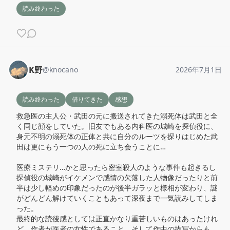
読み終わった
K野
@
knocano
2026年7月1日
読み終わった
借りてきた
感想
救急医の主人公・武田の元に搬送されてきた溺死体は武田と全
く同じ顔をしていた。旧友でもある内科医の城崎を探偵役に、
身元不明の溺死体の正体と共に自分のルーツを探りはじめた武
田は更にもう一つの人の死に立ち会うことに…

医療ミステリ…かと思ったら密室殺人のような事件も起きるし
探偵役の城崎がイケメンで感情の欠落した人物像だったりと前
半は少し軽めの印象だったのが後半ガラッと様相が変わり、謎
がどんどん解けていくこともあって深夜まで一気読みしてしま
った。

最終的な読後感としては正直かなり重苦しいものはあったけれ
ど、作者が医者の女性であること、そして作中の描写からも、