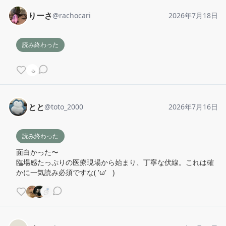
りーさ
@
rachocari
2026年7月18日
読み終わった
とと
@
toto_2000
2026年7月16日
読み終わった
面白かった〜

臨場感たっぷりの医療現場から始まり、丁寧な伏線。これは確
かに一気読み必須ですな( 'ω'   )