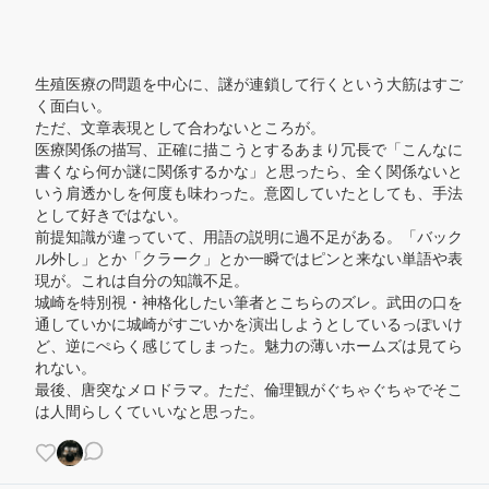
生殖医療の問題を中心に、謎が連鎖して行くという大筋はすご
く面白い。

ただ、文章表現として合わないところが。

医療関係の描写、正確に描こうとするあまり冗長で「こんなに
書くなら何か謎に関係するかな」と思ったら、全く関係ないと
いう肩透かしを何度も味わった。意図していたとしても、手法
として好きではない。

前提知識が違っていて、用語の説明に過不足がある。「バック
ル外し」とか「クラーク」とか一瞬ではピンと来ない単語や表
現が。これは自分の知識不足。

城崎を特別視・神格化したい筆者とこちらのズレ。武田の口を
通していかに城崎がすごいかを演出しようとしているっぽいけ
ど、逆にぺらく感じてしまった。魅力の薄いホームズは見てら
れない。

最後、唐突なメロドラマ。ただ、倫理観がぐちゃぐちゃでそこ
は人間らしくていいなと思った。