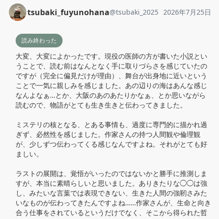
tsubaki_fuyunohana
@
tsubaki_2025
2026年7月25日
読み終わった
大変、大変によかったです。現役の医師の方が書いた小説とい
うことで、読む前はなんとなく手に取りづらさを感じていたの
ですが（完全に偏見だけが理由）、舞台が出身地に近いという
ことで一気に親しみを感じました。あの辺りの海はあんな感じ
なんよなぁ…とか、大阪のあのあたりかなぁ、とか思いながら
読むので、物語がとても生き生きと伝わってきました。

ミステリの核となる、とある事情も、過度に専門的に描かれ過
ぎず、必然性を感じました。作家さんの持つ人間観や倫理観
が、少しずつ伝わってくる感じなんですよね。それがとても好
ましい。

ラストの展開は、覚悟がいったのではないかと勝手に推測しま
すが、本当に素晴らしいと思いました。ありきたりな◯◯は強
し、みたいな言葉では表現できない、生きた人間の強靭さみた
いなものが伝わってきたんですよね……作家さんが、生命と向き
合う仕事をされているというだけでなく、そこから得られた哲