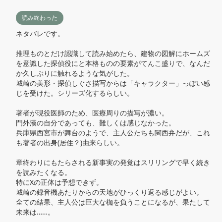
読み終わった
ネタバレです。

推理ものとだけ認識して読み始めたら、建物の図解にホームズ
を意識した探偵役にと本格ものの要素がてんこ盛りで、なんだ
か久しぶりに触れるような気がした。

城崎の美形・探偵しぐさ描写からは「キャラクター」っぽい感
じを受けた。シリーズ化するらしい。

著者が現役医師のため、医療周りの描写が濃い。

門外漢の自分であっても、難しくは感じなかった。

兵庫県西宮市が舞台のようで、主人公たちも関西弁だが、これ
も著者の出身(居住？)由来らしい。

章終わりにもたらされる新事実の発覚はスリリングで早く続き
を読みたくなる。

特にXの正体は予想できず。

城崎の録音機あたりからの天地がひっくり返る感じがよい。

全ての結果、主人公は巨大な枷を負うことになるが、果たして
未来は……。
