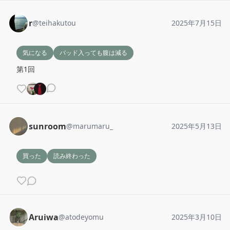
r
@
teihakutou
2025年7月15日
気になる
バッド入っても腹は減る
第1回
sunroom
@
marumaru_
2025年5月13日
買った
読み終わった
Aruiwa
@
atodeyomu
2025年3月10日