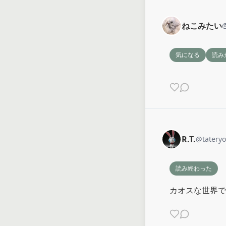
ねこみたい
気になる
読み
R.T.
@
tatery
読み終わった
カオスな世界で