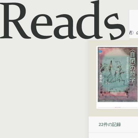
ホーム
〈自閉〉
22
件の記録