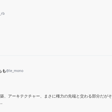
_rb
もも
@
le_mono
築、アーキテクチャー、まさに権力の先端と交わる部分だがそ
…