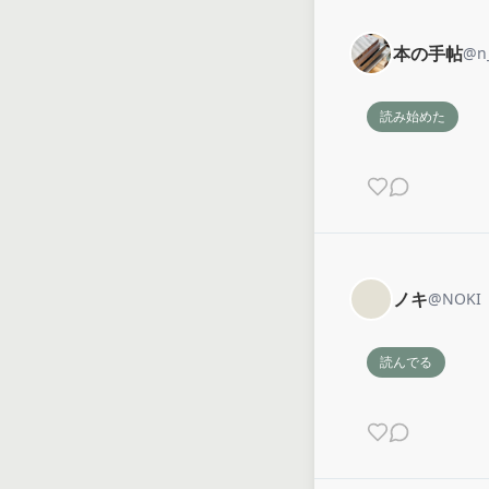
本の手帖
@
n
読み始めた
ノキ
@
NOKI
読んでる