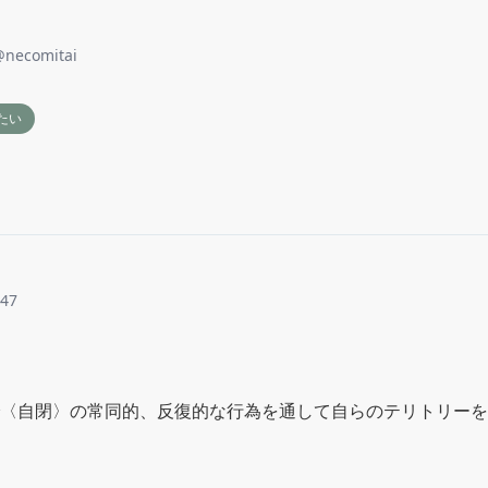
@
necomitai
たい
o47
〈自閉〉の常同的、反復的な行為を通して自らのテリトリーを