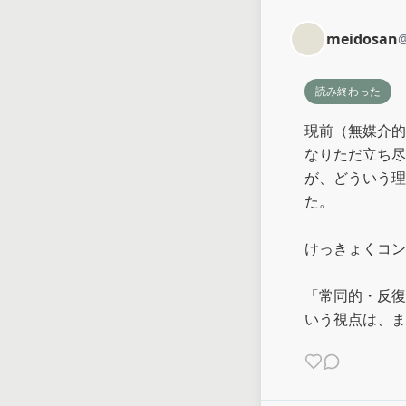
meidosan
読み終わった
現前（無媒介的
なりただ立ち尽
が、どういう理
た。

けっきょくコン
「常同的・反復
いう視点は、ま