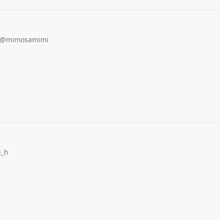
@
mimosamimi
i_h