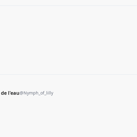
l de l'eau
@
Nymph_of_lilly