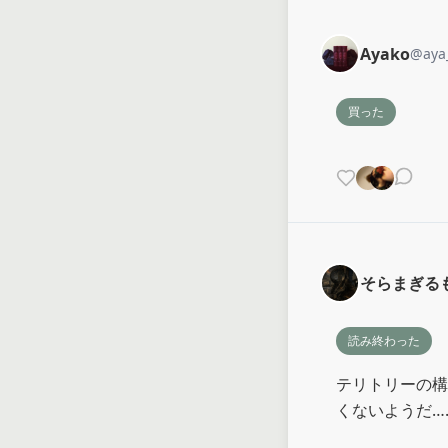
Ayako
@
aya
買った
そらまぎる
読み終わった
テリトリーの構
くないようだ…