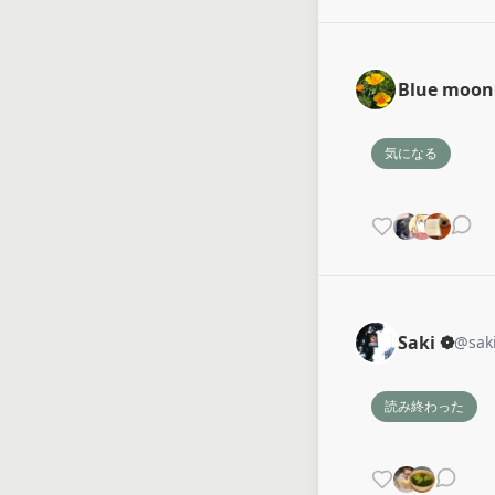
Blue moon
気になる
Saki ❁
@
sak
読み終わった