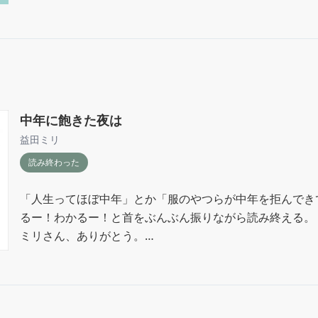
中年に飽きた夜は
益田ミリ
読み終わった
「人生ってほぼ中年」とか「服のやつらが中年を拒んでき
るー！わかるー！と首をぶんぶん振りながら読み終える。

ミリさん、ありがとう。

この本をありがとう。

さあ中年よ、笑っていこう！