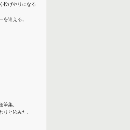
く投げやりになる
ーを追える。
筆集。

わりと沁みた。