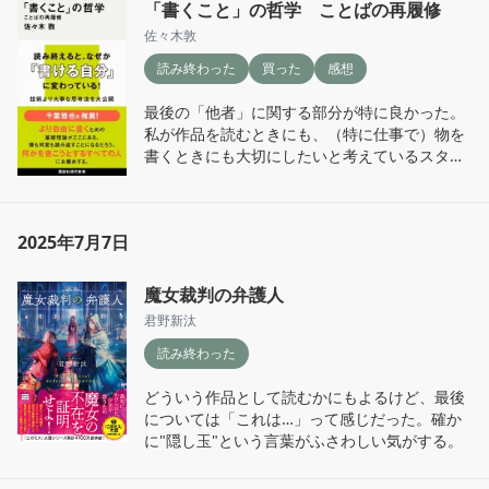
「書くこと」の哲学 ことばの再履修
読めるかも。
佐々木敦
読み終わった
買った
感想
最後の「他者」に関する部分が特に良かった。
私が作品を読むときにも、（特に仕事で）物を
書くときにも大切にしたいと考えているスタン
ス。今一度しっかり心に刻んでおこうと思う。
2025年7月7日
魔女裁判の弁護人
君野新汰
読み終わった
どういう作品として読むかにもよるけど、最後
については「これは…」って感じだった。確か
に"隠し玉"という言葉がふさわしい気がする。