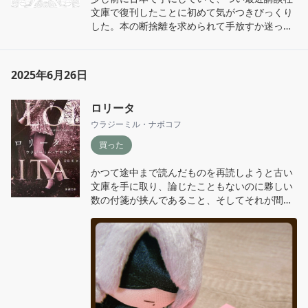
文庫で復刊したことに初めて気がつきびっくり
した。本の断捨離を求められて手放すか迷った
けど、お菓子の洋酒の香りみたいに淡くかかる
ドイツ文学に似た雰囲気が、どことなく手元に
置かせようと訴えかけてくる気がしてそのまま
2025年6月26日
にしている。
ロリータ
ウラジーミル・ナボコフ
買った
かつて途中まで読んだものを再読しようと古い
文庫を手に取り、論じたこともないのに夥しい
数の付箋が挟んであること、そしてそれが間違
いなく己の所業であることに慄き、本棚に戻し
て封印してあった『ロリータ』が、このたびた
いへん愛らしいプレミアムカバーになったと聞
いたので書店に駆け込んだ。再挑戦の夏。