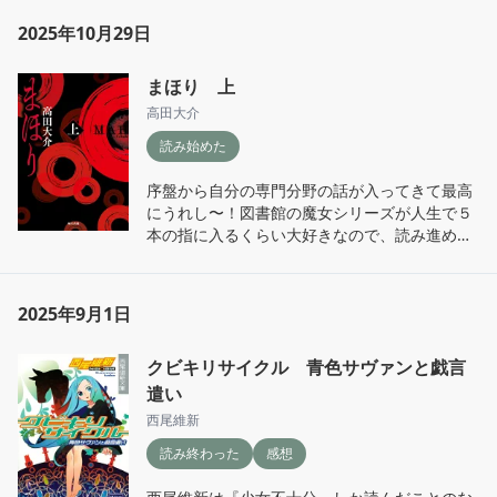
2025年10月29日
まほり 上
高田大介
読み始めた
序盤から自分の専門分野の話が入ってきて最高
にうれし〜！図書館の魔女シリーズが人生で５
本の指に入るくらい大好きなので、読み進める
のが楽しみでございます……。
2025年9月1日
クビキリサイクル 青色サヴァンと戯言
遣い
西尾維新
読み終わった
感想