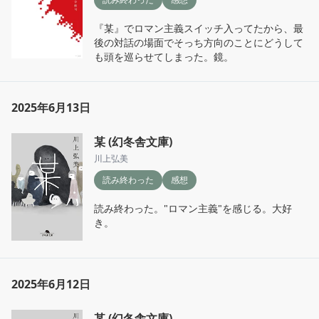
『某』でロマン主義スイッチ入ってたから、最
後の対話の場面でそっち方向のことにどうして
も頭を巡らせてしまった。鏡。
2025年6月13日
某 (幻冬舎文庫)
川上弘美
読み終わった
感想
読み終わった。"ロマン主義"を感じる。大好
き。
2025年6月12日
某 (幻冬舎文庫)