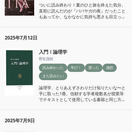
ったくちびる、そこから出でる甘い声のイメー
ついに読み終わり！夏のひと旅を終えた気分。

ジが鮮烈にわたしを支配している。
直前に読んだのが『ババヤガの夜』だったこと
もあってか、なかなかに気持ち悪さも目立っ
た。読んでる最中、女性専用車に乗り込むおじ
さんvs女性専用車のど真ん中で『ロリータ』を
読む私の睨み合いという構図を披露した場面が
2025年7月12日
あったんだけど、だいぶひどいものがあったと
思う。

入門！論理学
訳のおかげか非常に読みやすかったし、全編に
張り巡らされた伏線や言葉選び、謎解きのよう
野矢茂樹
なものなど、これだけ詰め込まれているのは本
読み終わった
学び！
買った
感想
当に心惹かれてしまいますね。ドイツ文学やド
イツの哲学者も取り扱われているのが、そのあ
また読みたい
たりを専門にしていた者としては非常に興味深
い。注目する箇所を変えて何度でも読みたくな
論理学、とりあえずさわりだけ知りたいな〜と
る魔力があった。
手に取った1冊。信頼する学者複数名が授業等
でテキストとして使用している書籍と同じ方が
書かれているということで手に取ったけど、大
正解！後ろに行くにつれて理解が怪しくなって
きたので、時間ができたら再読したり、他の本
2025年7月9日
にも手を伸ばしたりしてじっくり勉強したい。
『恋と禁忌の述語論理』も、もう少し理解して