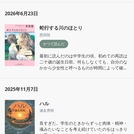
2026年6月23日
蛇行する川のほとり
恩田陸
かつて読んだ
最初に読んだのは中学生の頃。初めての再読は
二十歳の誕生日前。何もしなくても、自分のな
かから少女性と呼べるものが時間によって確実
に失われていくことを思ってくらくらした。誕
生日の前になると、いつもその衝撃を思い出
す。「天使よ」「天使ね」と囁きあうような時
2025年11月7日
間は、わたしにはきっともうない。
ハル
瀬名秀明
良すぎた。学生のときからずっと肉体・精神・
魂みたいなことを考え続けていたのをはっきり