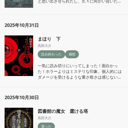
と思い出させられたし、久々に向かい合いたい
気持ちになった。生成AIの話題を見るたび、肉
体性の有無による云々みたいな部分をぼんやり
考えていたけど、ぼんやりじゃなくて、今一度
きちんとそのことも考えてみたい、かも。
2025年10月31日
まほり 下
高田大介
読み終わった
感想
一気に読み切りにいってしまった！面白かっ
た！ホラーよりはミステリな印象。個人的には
ダメージを受けるような重さ暗さは感じないか
な。綿密に織られた知によって真相が洗い出さ
れる過程がとてもすき。良き学術ミステリでし
た。
2025年10月30日
図書館の魔女 霆ける塔
高田大介
買った