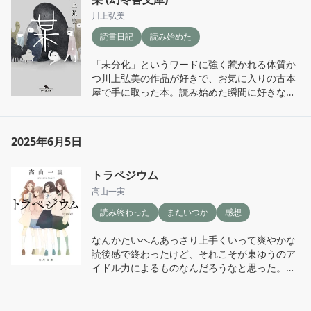
川上弘美
読書日記
読み始めた
「未分化」というワードに強く惹かれる体質か
つ川上弘美の作品が好きで、お気に入りの古本
屋で手に取った本。読み始めた瞬間に好きな要
素が身体中を駆け巡って震えた。美味しいもの
が舌に触れた瞬間に似た感覚と、栄養が巡って
健康になるみたいな感覚を同時に味わった気持
2025年6月5日
ち。好きなものに触れる心地良さ。
トラペジウム
高山一実
読み終わった
またいつか
感想
なんかたいへんあっさり上手くいって爽やかな
読後感で終わったけど、それこそが東ゆうのア
イドル力によるものなんだろうなと思った。崩
壊のところはもう少し書き込んでもいいんじゃ
ないかとは思いつつ、たぶんそこはこの物語の
本質ではないのだろうな、とも。「アイドルに