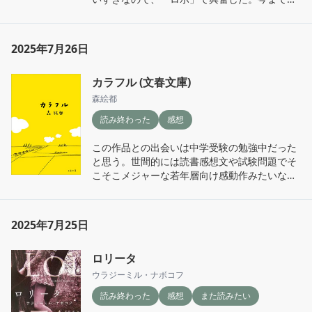
んだ瀬名秀明作品のなかではやや難しめな1冊
だったけど、全体的にとてもすき。これこそが
文理の融合、とでも言うべきかしら。
2025年7月26日
カラフル (文春文庫)
森絵都
読み終わった
感想
この作品との出会いは中学受験の勉強中だった
と思う。世間的には読書感想文や試験問題でそ
こそこメジャーな若年層向け感動作みたいな扱
いだけど、本題の部分は個人的には全くもって
興味を惹かれず、ただただ桑原ひろかの描写ば
かりが印象に残っていた。うっかり『ロリー
2025年7月25日
タ』のあとに手に取ったのはそのせいだ。ひろ
かの描写は今でもわたしの中でどこか心を惹か
ロリータ
れる魅惑的な少女像として君臨し続けている
し、大人になって読み直しても、やはりわたし
ウラジーミル・ナボコフ
の中の原初の魅惑的少女像を形作った作品だ、
読み終わった
感想
また読みたい
という感想のままだった。白い肌、その上に乗