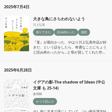
2025年7月4日
大きな鳥にさらわれないよう
川上弘美
借りてきた
読み終わった
感想
『某』が面白かった、やはり川上弘美作品が好
きだ、という話をしたら、奇遇なことにちょう
ど読み終わったから…と母が貸してくれた作
品。愛と生殖の切り分けと、個と群の在り様。
冷静だけどロマン主義的でとても好き。
2025年6月28日
イデアの影-The shadow of Ideas (中公
文庫 も 25-14)
森博嗣
かつて読んだ
少し前に古本で手にしていて、つい最近講談社