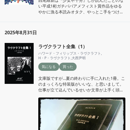
西尾維新は『少女不十分』しか読んだことのな
い平成1桁ガチババアメフィスト賞作品をゆる
やかに漁る本読みオタク、やっとこ手をつけま
した。なんでそれで西尾維新ろくに読んでない
んだよ！と言われがちな経歴。なんでだろう
な。普通に面白かったです。物語の芯と表面の
2025年8月31日
塗装はしっかりミステリー、でも通常ミステリ
ーならもう少し明確に書くところを敢えてぼや
ラヴクラフト全集（1）
かしているような色づけ。キャラものではある
けどそこまでの嫌味は感じなくて読みやすい印
ハワード・フィリップス・ラヴクラフト
,
象。他はミステリー色が減るって聞いたけど、
H・P・ラヴクラフト
,
大西尹明
ミステリーにもの凄い拘りがあるわけでもない
気になる
買った
ので、もうちょっと読んでみたいな。
文庫版ですが…夏の終わりに手に入れた1冊。こ
のまっくろな特装版がいいな、と思いまして。
仕事が立て込んでいるせいか文章が上手く頭に
入らず…読めるのはもう少しだけ後かな。