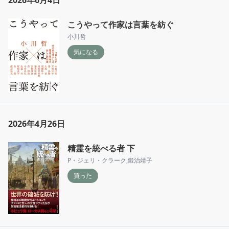
2026年6月4日
こうやって作家は言葉を紡ぐ
小川哲
気になる
2026年4月26日
精霊を統べる者 下
P・ジェリ・クラーク
,
鍛治靖子
買った