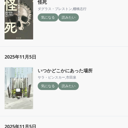
怪死
ダグラス・プレストン
,
棚橋志行
気になる
読みたい
2025年11月5日
いつかどこかにあった場所
サラ・ピンスカー
,
市田泉
気になる
読みたい
2025年11月5日