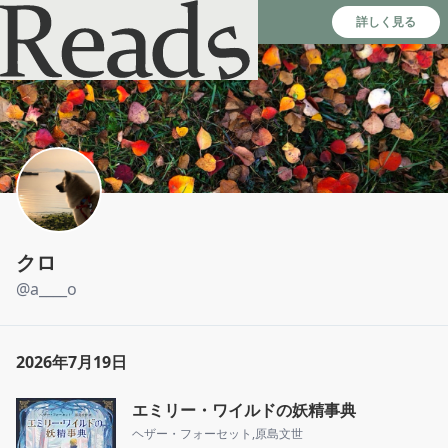
Reads - 読書のSNS＆記録アプリ
詳しく見る
クロ
@
a____o
2026年7月19日
エミリー・ワイルドの妖精事典
ヘザー・フォーセット
,
原島文世