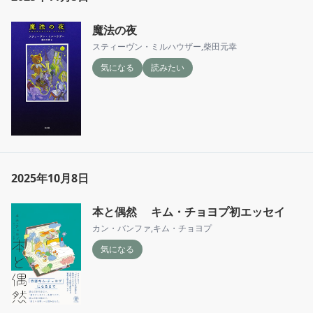
魔法の夜
スティーヴン・ミルハウザー
,
柴田元幸
気になる
読みたい
2025年10月8日
本と偶然 キム・チョヨプ初エッセイ
カン・バンファ
,
キム・チョヨプ
気になる