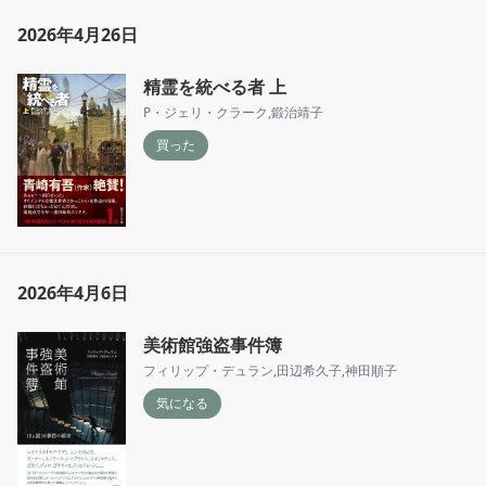
2026年4月26日
精霊を統べる者 上
P・ジェリ・クラーク
,
鍛治靖子
買った
2026年4月6日
美術館強盗事件簿
フィリップ・デュラン
,
田辺希久子
,
神田順子
気になる