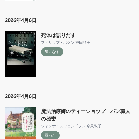
2026年4月6日
死体は語りだす
フィリップ・ボクソ
,
神田順子
気になる
2026年4月6日
魔法治療師のティーショップ パン職人
の秘密
シャンナ・スウェンドソン
,
今泉敦子
買った