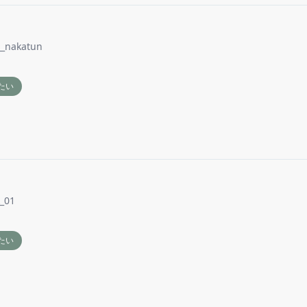
__nakatun
たい
_01
たい