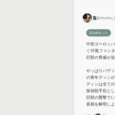
蒐
@
shushu_
読み終わった
中世ヨーロッパ
くSF風ファンタ
巨獣の脅威が迫
やっぱりバディ
の青年ディンが
ディンは全ての
探偵助手役とし
巨獣の襲撃でい
真相を解明しよ