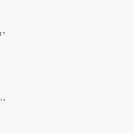
po
oto