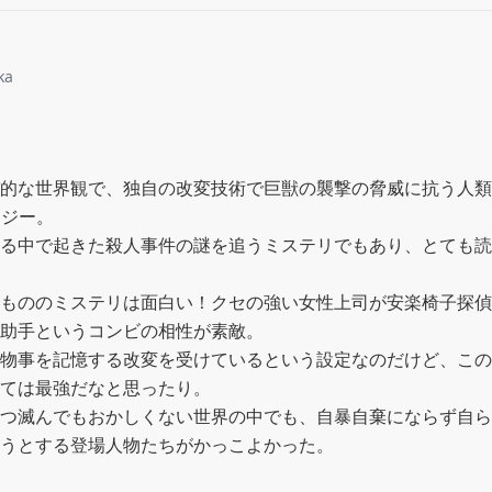
ka
的な世界観で、独自の改変技術で巨獣の襲撃の脅威に抗う人類
ジー。

る中で起きた殺人事件の謎を追うミステリでもあり、とても読
もののミステリは面白い！クセの強い女性上司が安楽椅子探偵
助手というコンビの相性が素敵。

物事を記憶する改変を受けているという設定なのだけど、この
ては最強だなと思ったり。

つ滅んでもおかしくない世界の中でも、自暴自棄にならず自ら
うとする登場人物たちがかっこよかった。