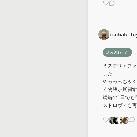
tsubaki_f
読み終わった
ミステリ＋ファ
した！！

めっっっちゃく
く物語が展開す
続編の1日でも
ストロヴィも再