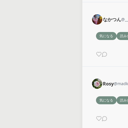
なかつん
@
_
気になる
読み
Rosy
@
madk
気になる
読み