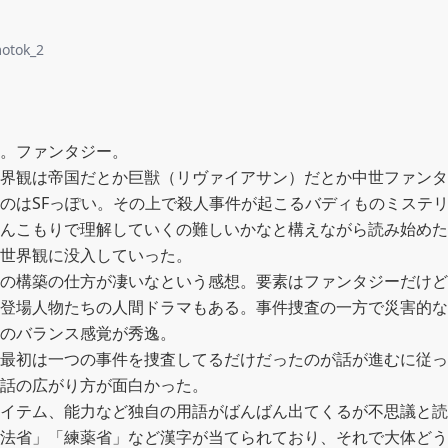
otok_2
。ファンタジー。

界観は帝国だとか巨獣（リヴァイアサン）だとか中世ファンタ
のはSFっぽい。その上で殺人事件が起こるバディものミステリ
んこもりで理解していくの難しいかなと構えながら読み始めた
世界観に没入していった。

の構築の仕方が凄いなという感想。要素はファンタジーだけど
登場人物たちの人間ドラマもある。事件捜査の一方で災害的な
のバランス感覚が秀逸。

最初は一つの事件を捜査してるだけだったのが話が進むに従っ
話の広がり方が面白かった。

イテム、能力など独自の用語がばんばん出てくるが不思議と読
法省」「練薬省」など漢字が当てられており、それで大体どう