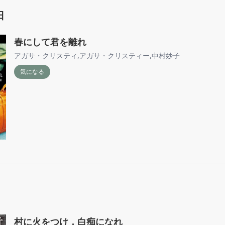
日
春にして君を離れ
アガサ・クリスティ
,
アガサ・クリスティー
,
中村妙子
気になる
村に火をつけ，白痴になれ