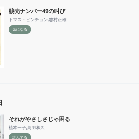
競売ナンバー49の叫び
トマス・ピンチョン
,
志村正雄
気になる
日
それがやさしさじゃ困る
植本一子
,
鳥羽和久
読んでる