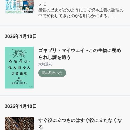
メモ

感覚の歴史がどのようにして資本主義の論理の
中で変化してきたのかを明らかにする。

サウンドスケープ　フードスケープ　感覚の風
景　

2026年1月10日
大正時代（カフェーに対しての純喫茶　銀ブ
ラ　サラリーマン　デパートと女性　空間と階
ゴキブリ・マイウェイ ~この生物に秘め
級・ジェンダー）

られし謎を追う
百貨店の創立とともに、歴史上はじめて消費者
大崎遥花
が自分を群衆と感じ始める（ベンヤミン）

読み終わった
消費がレジャーへと変化したテクノロジーの遊
戯としてのデパート空間

感覚を通した消費体験

2026年1月10日
平塚らいてう　1933年東京朝日新聞のコラム　
容姿など表面的基準で女性が採用されること
すぐ役に立つものはすぐ役に立たなくな
や、女性販売員たちの笑顔や身体が消費の対象
とひて客体化される問題への批判

る