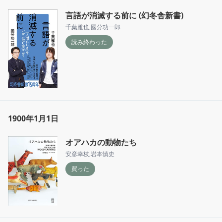
タッパーの開発者、アール・タッパー
言語が消滅する前に (幻冬舎新書)
千葉雅也
,
國分功一郎
読み終わった
1900年1月1日
オアハカの動物たち
安彦幸枝
,
岩本慎史
買った