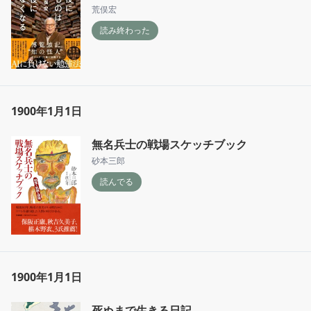
荒俣宏
感覚の科学化　感覚科学

読み終わった
五感によって認識される食品や素材の特性を、
測定、分析、解釈するための科学

味や香りを可視化することを目指す

標準化と脱文脈化　官能評価　軍用食品の開発

感覚の標準化と脱文脈化

1900年1月1日
商品開発は個々の好みに合わせるのではなく、
概念的に想定された「標準の消費者」、すなわ
ち実際には存在しないモデル化された消費者を
無名兵士の戦場スケッチブック
ターゲットに進められる

砂本三郎
読んでる
感覚を活用するAI技術

19世紀から続く身体を機械に準えた理解

知覚能力は検知と認知で構成される

AIセンサーでは文脈に即した情報やニュアンス
は捨象される

ウォルフガング・ヴェルシュ　資本主義のもと
1900年1月1日
で生み出される感覚の多様化は無感性化

ガラス、セロハン、プラスチックの社会的文化
死ぬまで生きる日記