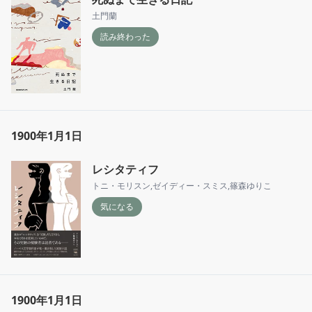
的意味

土門蘭
1851年第一回ロンドン万博の水晶宮（クリスタ
読み終わった
ルパレス）

外と内の境界の認識に変化

建築は動的な知覚の場

シェーアバルトとタウト

バウハウスのモホリ＝ナジ

外部空間と浸透し合う新しい建築

ヴァルター・グロピウス

1900年1月1日
ガラスのショーウィンドウ越しに見る客体であ
る商品と、ガラスに映る主体である自分とが溶
レシタティフ
解し、新たな欲望が生まれるように、ガラスと
トニ・モリスン
,
ゼイディー・スミス
,
篠森ゆりこ
いう素材が人とモノとの接し方や見方を変えた

気になる
監視と秩序

パサージュ

セロハン　ヴァージンを手に入れる欲望

男のまなざし　商品に対するジレンマや矛盾

作り上げた視覚性、ありのままであり同時にあ
1900年1月1日
りのままではない
