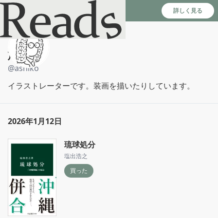
Reads - 読書のSNS＆記録アプリ
詳しく見る
芦野公平
@
ashiko
イラストレーターです。装画を描いたりしています。
2026年1月12日
琉球処分
塩出浩之
買った