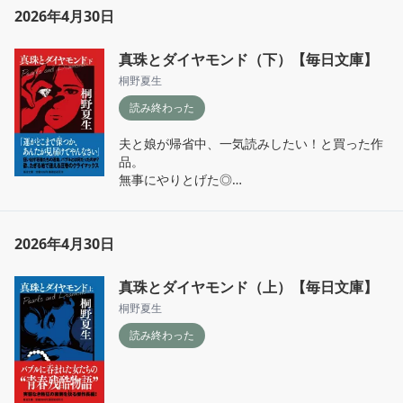
と、

2026年4月30日
全てが恐ろしい。

真珠とダイヤモンド（下）【毎日文庫】
許すこと、許されること、許さないこと、

うーん、、言葉になりません。
桐野夏生
読み終わった
夫と娘が帰省中、一気読みしたい！と買った作
品。

無事にやりとげた◎

福岡、神戸、東京、と出てくる土地が

全て自分の縁のある土地で、

2026年4月30日
特に福岡は地名が全部馴染みありすぎて◎

真珠とダイヤモンド（上）【毎日文庫】
その分、佳那の博多弁が不自然なのもすごい違
和感。

桐野夏生
読み終わった
オープニングの違和感が、

ラストに進むにつれ、ああああーーーー！って
笑
