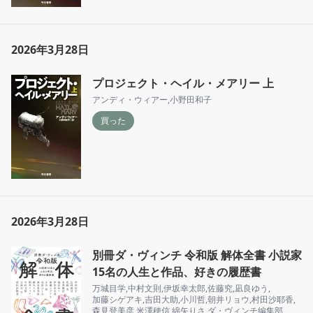
2026年3月28日
プロジェクト・ヘイル・メアリー 上
アンディ・ウィアー
,
小野田和子
買った
2026年3月28日
別冊ダ・ヴィンチ 令和版 解体全書 小説家
15名の人生と作品、好きの履歴書
万城目学
,
中村文則
,
伊坂幸太郎
,
佐藤究
,
凪良ゆう
,
加藤シゲアキ
,
吉田大助
,
小川哲
,
朝井リョウ
,
村田沙耶香
,
森見登美彦
,
米澤穂信
,
綿矢りさ
,
ダ・ヴィンチ編集部
,