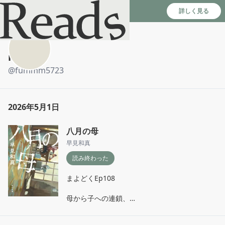
Reads - 読書のSNS＆記録アプリ
詳しく見る
natu
@
fummm5723
2026年5月1日
八月の母
早見和真
読み終わった
まよどくEp108

母から子への連鎖、

衝動的な加害性、

どんどんその正体がわからなくなってくるこ