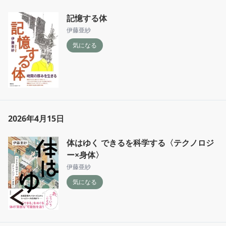
そのためにはやっぱり読んで、書く、まで

記憶する体
できるようにしたい◎
伊藤亜紗
気になる
2026年4月15日
体はゆく できるを科学する〈テクノロジ
ー×身体〉
伊藤亜紗
気になる