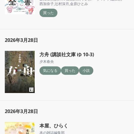
西加奈子
,
辻村深月
,
金原ひとみ
買った
2026年3月28日
方舟 (講談社文庫 ゆ 10-3)
夕木春央
気になる
買った
小説
2026年3月28日
本屋、ひらく
本の雑誌編集部