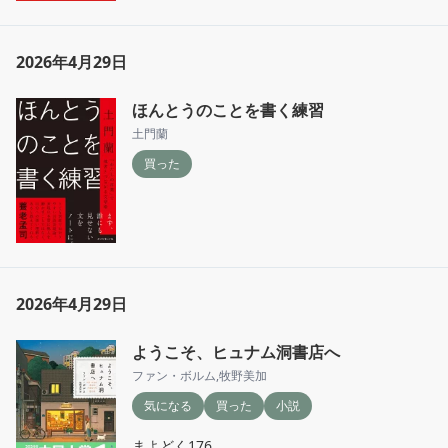
出てくる人たちがみんな人間臭くて良かった
な。

絶対巻き込まれたくないけど。
2026年4月29日
ほんとうのことを書く練習
土門蘭
買った
2026年4月29日
ようこそ、ヒュナム洞書店へ
ファン・ボルム
,
牧野美加
気になる
買った
小説
まよどく176