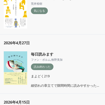
荒井裕樹
気になる
2026年4月27日
毎日読みます
ファン・ボルム
,
牧野美加
読み終わった
まよどく219

細切れの章立てで隙間時間に読みやすかった◎

普段、小説しかほぼ読まない(読めない)けど、

やはり色んなジャンルの本に挑戦したい。

2026年4月15日
そして、読書仲間が欲しくなったー！
