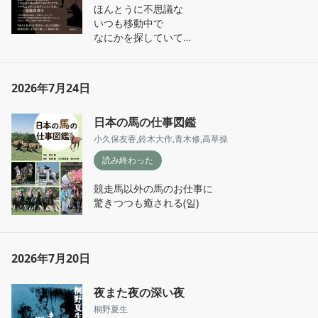
ほんとうに不思議な

いつも移動中で

なにかを探していて

記録されることと

記憶することが

相反していく
2026年7月24日
日本の馬の仕事図鑑
小久保友香
,
鈴木大作
,
青木修
,
高草操
読み終わった
競走馬以外の馬のお仕事に

驚きつつも癒される(일)
2026年7月20日
夜また夜の深い夜
桐野夏生