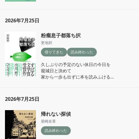
2026年7月25日
粉瘤息子都落ち択
更地郊
借りてきた
読み終わった
久しぶりの予定のない休日の今日を

籠城日と決めて

家から一歩も出ずに本を読みふける

粉瘤息子、これはダサい青春、最高。

大田ステファニーの『みどりいせき』、

2026年7月25日
鹿島田真希『二匹』とかを彷彿させる

けど、もっとオフビートで、

帰れない探偵
気持ちの良い、からっぽ。

壁打ち相手の忍が

柴崎友香
肉壁として守ってくれていたという素敵
読み終わった