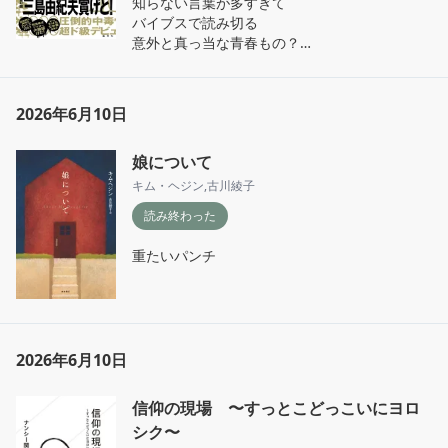
知らない言葉が多すぎて

バイブスで読み切る

意外と真っ当な青春もの？

血縁ではなく絆でつながる族の話？
2026年6月10日
娘について
キム・ヘジン
,
古川綾子
読み終わった
重たいパンチ
2026年6月10日
信仰の現場 〜すっとこどっこいにヨロ
シク〜