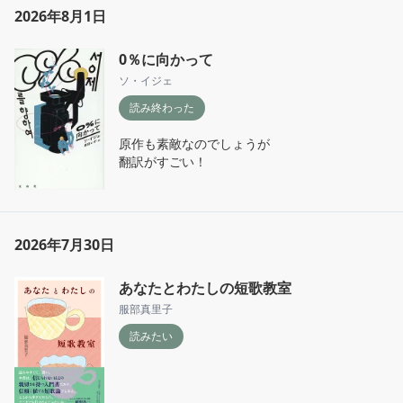
を、讃えあっているのである。

2026年8月1日
雨宮まみがもし生きていたら

0％に向かって
こんなとき、なんというのか

たまに、考えるときがあるのです
ソ・イジェ
読み終わった
原作も素敵なのでしょうが

翻訳がすごい！
2026年7月30日
あなたとわたしの短歌教室
服部真里子
読みたい