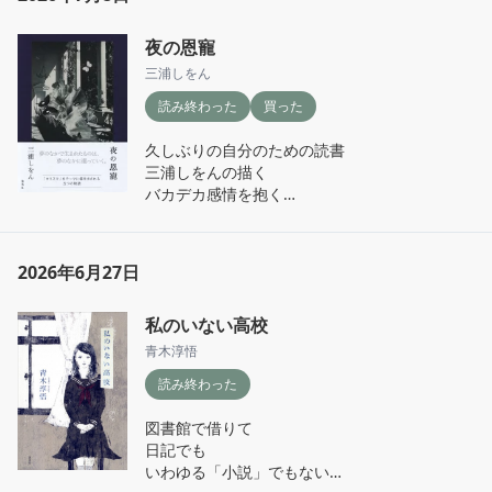
夜の恩寵
三浦しをん
読み終わった
買った
久しぶりの自分のための読書

三浦しをんの描く

バカデカ感情を抱く

高校生男子の友情が好きである

『きみはポラリス』などの系譜に連なる

少しダークな短編(連作)集
2026年6月27日
私のいない高校
青木淳悟
読み終わった
図書館で借りて

日記でも

いわゆる「小説」でもない
