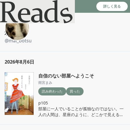
Reads - 読書のSNS＆記録アプリ
詳しく見る
埋没
@
mai_botsu
2026年8月6日
自信のない部屋へようこそ
雨宮まみ
読み終わった
買った
p105

部屋に一人でいることが孤独なのではない。一
人の人間は、星座のように、どこかで見えるか
見えないかの線でつながっていて、孤独を慰め
合い、見守り合い、互いの孤独な戦いの美しさ