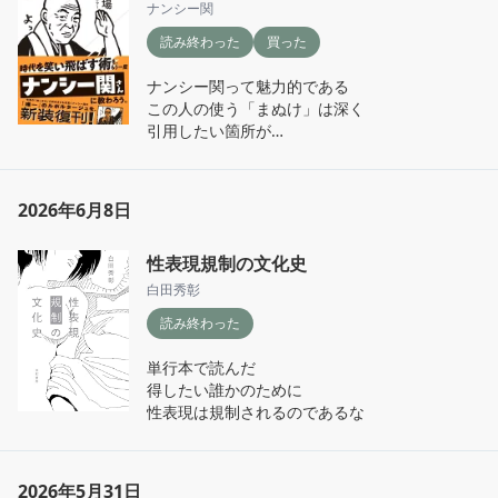
ナンシー関
読み終わった
買った
ナンシー関って魅力的である

この人の使う「まぬけ」は深く

引用したい箇所が

たくさんあった気がするけれど

忘れちゃう感じもいい

テレビ的
2026年6月8日
性表現規制の文化史
白田秀彰
読み終わった
単行本で読んだ

得したい誰かのために

性表現は規制されるのであるな
2026年5月31日