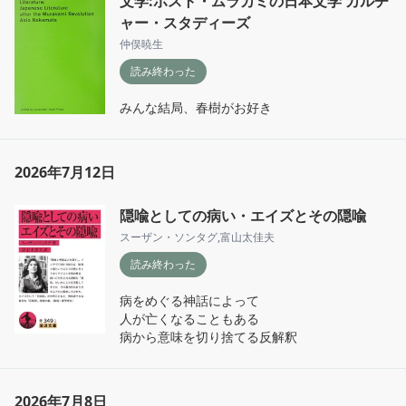
文学:ポスト・ムラカミの日本文学 カルチ
ャー・スタディーズ
仲俣暁生
読み終わった
みんな結局、春樹がお好き
2026年7月12日
隠喩としての病い・エイズとその隠喩
スーザン・ソンタグ
,
富山太佳夫
読み終わった
病をめぐる神話によって

人が亡くなることもある

病から意味を切り捨てる反解釈
2026年7月8日