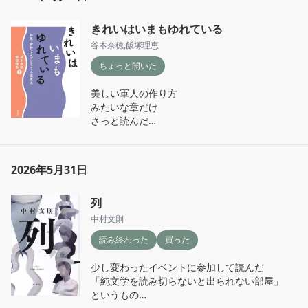
きれいはいまもゆれている
谷本奈穂
,
飯塚理恵
ちょっと開いた
美しい軍人の作り方

みたいな章だけ

さっと読んだ

韓国軍人と化粧品広告の関係

おもしろい〜
2026年5月31日
列
中村文則
読み終わった
買った
少し変わったイベントに参加して読んだ

「純文学を読み切らないと出られない部屋」

というもの
