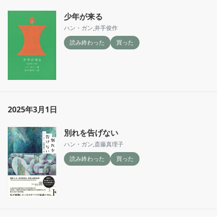
少年が来る
ハン・ガン
,
井手俊作
読み終わった
買った
2025年3月1日
別れを告げない
ハン・ガン
,
斎藤真理子
読み終わった
買った