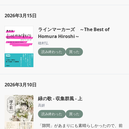
2026年3月15日
ラインマーカーズ ～The Best of
Homura Hiroshi～
穂村弘
読み終わった
買った
2026年3月10日
緑の歌 - 収集群風 - 上
高妍
読み終わった
買った
「隙間」があまりにも素晴らしかったので、前