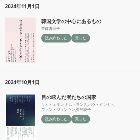
2024年11月1日
韓国文学の中心にあるもの
斎藤真理子
読み終わった
買った
2024年10月1日
目の眩んだ者たちの国家
キム・エラン
,
キム・ヨンス
,
パク・ミンギュ
,
ファン・ジョンウン
,
矢島暁子
読み終わった
買った