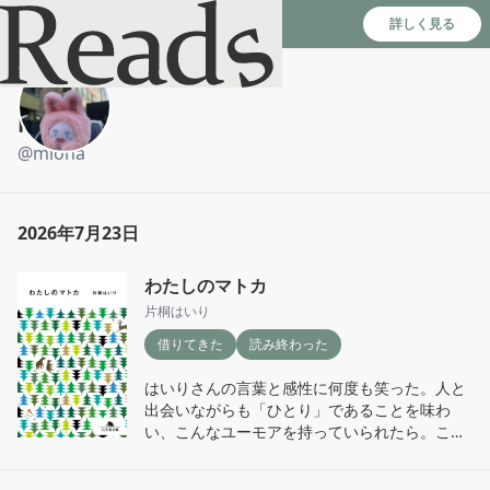
Reads - 読書のSNS＆記録アプリ
詳しく見る
Miona
@
miona
2026年7月23日
わたしのマトカ
片桐はいり
借りてきた
読み終わった
はいりさんの言葉と感性に何度も笑った。人と
出会いながらも「ひとり」であることを味わ
い、こんなユーモアを持っていられたら。この
本を読みながら、自分のこれまでの旅もより愛
おしく思えてきた。