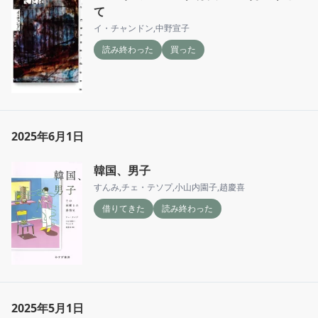
て
イ・チャンドン
,
中野宣子
読み終わった
買った
2025年6月1日
韓国、男子
すんみ
,
チェ・テソプ
,
小山内園子
,
趙慶喜
借りてきた
読み終わった
2025年5月1日