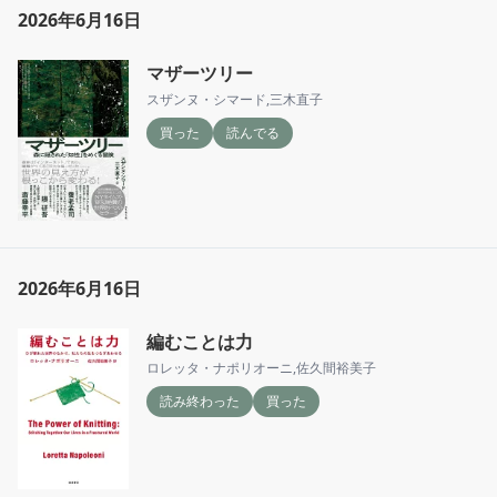
2026年6月16日
マザーツリー
スザンヌ・シマード
,
三木直子
買った
読んでる
2026年6月16日
編むことは力
ロレッタ・ナポリオーニ
,
佐久間裕美子
読み終わった
買った