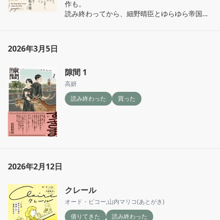
作も。

読み終わってから、細野晴臣とゆらゆら帝国を
懐かしく聴いている。
2026年3月5日
隙間 1
高妍
読み終わった
買った
2026年2月12日
クレール
オード・ピコー
,
山内マリコ(あとがき)
借りてきた
読み終わった