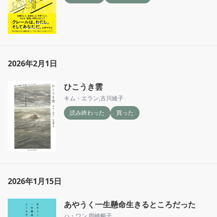
2026年2月1日
ひこうき雲
キム・エラン
,
古川綾子
読み終わった
買った
2026年1月15日
あやうく一生懸命生きるところだった
ハ・ワン
,
岡崎暢子