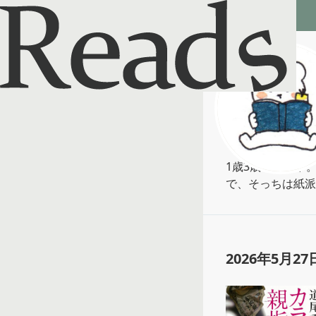
Reads - 読書のSNS＆記録アプリ
とろころん
@
morshi
1歳3歳子育て中
で、そっちは紙派
2026年5月27