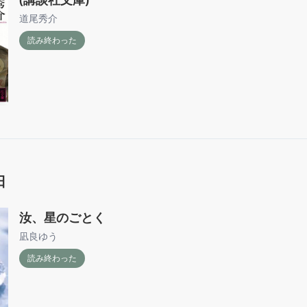
道尾秀介
読み終わった
日
汝、星のごとく
凪良ゆう
読み終わった