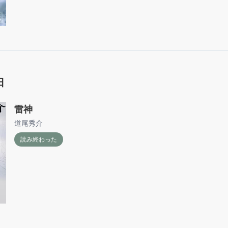
日
雷神
道尾秀介
読み終わった