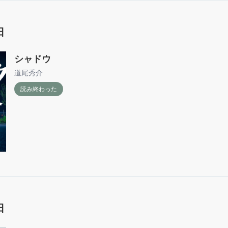
日
シャドウ
道尾秀介
読み終わった
日