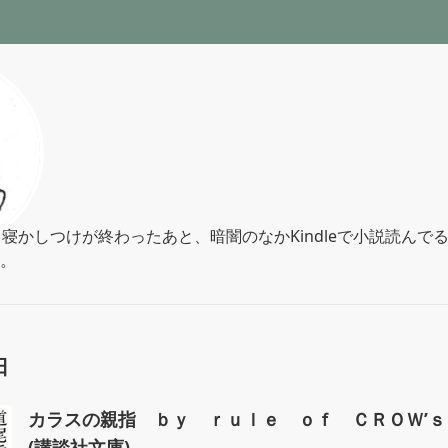
ぶ
。寝かしつけが終わったあと、暗闇のなかKindleで小説読んで
。
日
カラスの親指 ｂｙ ｒｕｌｅ ｏｆ ＣＲＯＷ’
(講談社文庫)