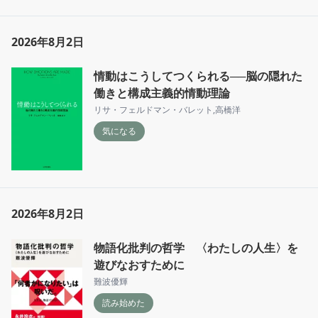
2026年8月2日
情動はこうしてつくられる──脳の隠れた
働きと構成主義的情動理論
リサ・フェルドマン・バレット
,
高橋洋
気になる
2026年8月2日
物語化批判の哲学 〈わたしの人生〉を
遊びなおすために
難波優輝
読み始めた