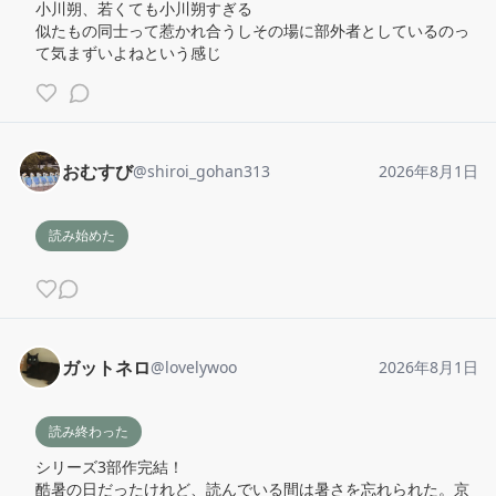
小川朔、若くても小川朔すぎる

似たもの同士って惹かれ合うしその場に部外者としているのっ
て気まずいよねという感じ
おむすび
@
shiroi_gohan313
2026年8月1日
読み始めた
ガットネロ
@
lovelywoo
2026年8月1日
読み終わった
シリーズ3部作完結！

酷暑の日だったけれど、読んでいる間は暑さを忘れられた。京