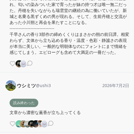
れ、匂いの染みついた家で育ったが妹の持つ才は唯一無二だっ
た。丹穂を失いながらも瑞雲堂の継続の為に働いていたが、新
城と名乗る黒ずくめの男が現れる。そして、生前丹穂と交流が
あった小川朔と再会を果たすことになる。

------------------------------

千早さんの香り3部作の締めくくりはまさかの朔の前日譚。相変
わらず、文体から立ち込める香り・温度・色彩・静謐さの表現
が本当に美しい。一般的な明朝体なのにフォントにまで情緒を
感じてしまう。エピローグも含めて大満足の一冊だった。
ウシミツ
@
ushi3
2026年7月2日
読み終わった
文章から濃密な薫香が立ち上ってくる