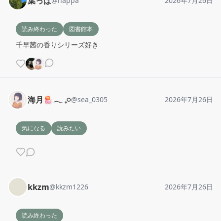
葉っぱ
@
happa
2026年7月26日
読み終わった
図書館本
千早茜の香りシリーズ好き
海月🪼‪𓂃 𓈒𓏸
@
sea_0305
2026年7月26日
気になる
読みたい
kkzm
@
kkzm1226
2026年7月26日
読み終わった