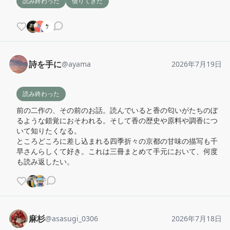
読み終わった
借りてきた
詩を手に
@
ayama
2026年7月19日
読み終わった
前の二作の、その前のお話。読んでいると香の匂いがたちのぼ
るような錯覚におそわれる。そして香の歴史や原料や調香につ
いて知りたくなる。

ところどころに差し込まれる四季折々の京都の甘味の描写も千
早さんらしくて好き。これは三冊まとめて手元において、何度
も読み返したい。
麻杉
@
asasugi_0306
2026年7月18日