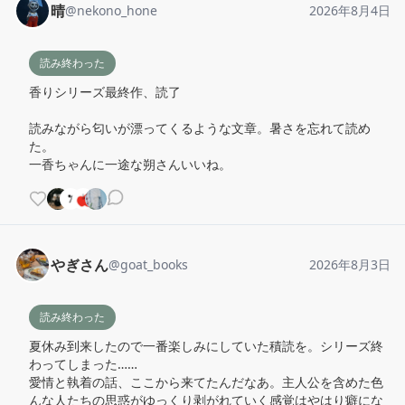
晴
@
nekono_hone
2026年8月4日
読み終わった
香りシリーズ最終作、読了

読みながら匂いが漂ってくるような文章。暑さを忘れて読め
た。

一香ちゃんに一途な朔さんいいね。
やぎさん
@
goat_books
2026年8月3日
読み終わった
夏休み到来したので一番楽しみにしていた積読を。シリーズ終
わってしまった……

愛情と執着の話、ここから来てたんだなあ。主人公を含めた色
んな人たちの思惑がゆっくり剥がれていく感覚はやはり癖にな