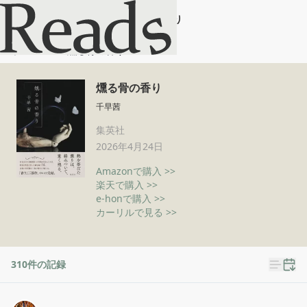
燻る骨の香り
ホーム
燻る骨の香り
燻る骨の香り
千早茜
集英社
2026年4月24日
Amazonで購入 >>
楽天で購入 >>
e-honで購入 >>
カーリルで見る >>
310
件の記録