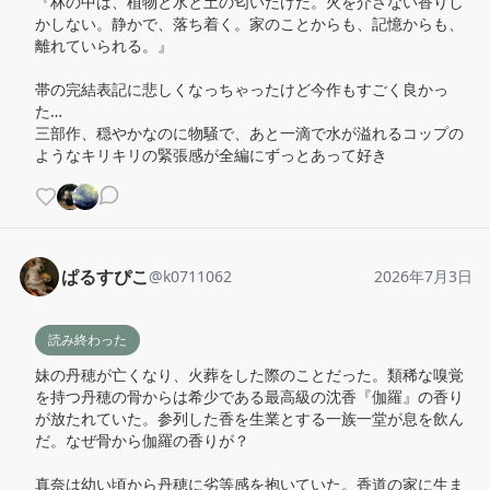
『林の中は、植物と水と土の匂いだけだ。火を介さない香りし
かしない。静かで、落ち着く。家のことからも、記憶からも、
離れていられる。』

帯の完結表記に悲しくなっちゃったけど今作もすごく良かっ
た…

三部作、穏やかなのに物騒で、あと一滴で水が溢れるコップの
ようなキリキリの緊張感が全編にずっとあって好き
ぱるすぴこ
@
k0711062
2026年7月3日
読み終わった
妹の丹穂が亡くなり、火葬をした際のことだった。類稀な嗅覚
を持つ丹穂の骨からは希少である最高級の沈香『伽羅』の香り
が放たれていた。参列した香を生業とする一族一堂が息を飲ん
だ。なぜ骨から伽羅の香りが？

真奈は幼い頃から丹穂に劣等感を抱いていた。香道の家に生ま