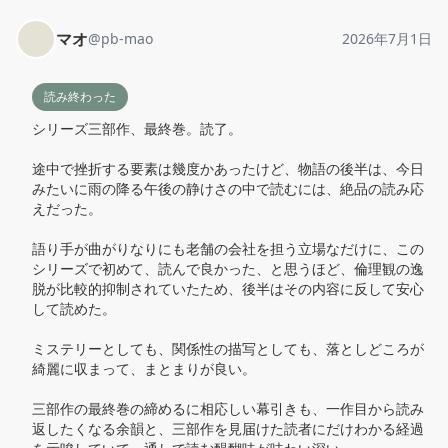
マオ
@
pb-mao
2026年7月1日
読み終わった
シリーズ三部作、最終巻。読了。

途中で挫折する要素は幾度かあったけど、物語の後半は、今日
みたいに雨の降る午後の静けさの中で読むには、絶品の読み応
えだった。

語り手が曲がりなりにも老舗の会社を担う立場なだけに、この
シリーズで初めて、読んで良かった、と思うほど、倫理観の逸
脱が比較的抑制されていたため、後半はその内容に反して安心
して読めた。

ミステリーとしても、関係性の描写としても、落としどころが
綺麗に収まって、まとまりが良い。

三部作の最終巻の締めるに相応しい幕引きも、一作目から読み
返したくなる余韻と、三部作を見届けた読者にだけわかる経過