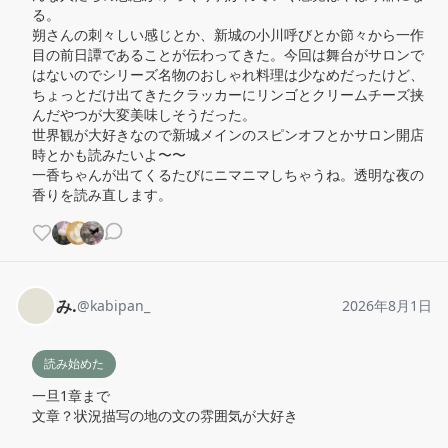
る。

朔さんの刺々しい感じとか、新城の小川呼びとか節々から一作
目の前日譚であることが伝わってきた。今回は舞台がサロンで
はないのでシリーズ名物のおしゃれ料理は少なめだったけど、
ちょっとだけ出てきたクラッカーにリンゴとクリームチーズ挟
んだやつが大変美味しそうだった。

世界観が大好きなので新城メインのスピンオフとかサロン開店
時とかも読みたいよ〜〜

一香ちゃんが出てくるたびにニマニマしちゃうね。透明な夜の
香りを読み直します。
み.
@
kabipan_
2026年8月1日
読み始めた
一旦1章まで

文章？状況描写の地の文の雰囲気が大好き
