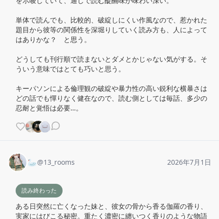
を示唆していて、通しで読む醍醐味が味わい深い。

単体で読んでも、比較的、破綻しにくい作風なので、惹かれた
題目から彼等の関係性を深堀りしていく読み方も、人によって
はありかな？　と思う。

どうしても刊行順で読まないとダメとかじゃない気がする。そ
ういう意味ではとても巧いと思う。

キーパソンによる倫理観の破綻や暴力性の高い鋭利な横暴さは
どの話でも憚りなく健在なので、読む側としては毎話、多少の
忍耐と覚悟は必要…。
🦢
@
13_rooms
2026年7月1日
読み終わった
ある日突然に亡くなった妹と、彼女の骨から香る伽羅の香り、
実家にはびこる秘密。重たく濃密に纏いつく香りのような物語