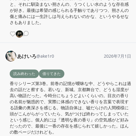
と、それに馴染まない朔さんの、うつくしい水のような存在感
が好き。最後は希望の感じられる手触りでありつつ、朔さんの
傷と痛みには一生許しは与えられないのかな、というやるせな
さもありました。
あけいろ
@
ake1r0
2026年7月1日
読み終わった
借りてきた
香りシリーズ第3巻。前巻の記憶が曖昧な中、どうやらこれは過
去の話だと察する。若いな、新城。京都舞台で、どうも湿度が
高い物語だった。今時分にちょうどよいくらいの。目次の香り
の名前が魅惑的で、実際に体感のできない香りを言葉で表現す
る語彙の奥深さを感じる。物語自体は、嘘だらけの人間模様に
頭がこんがらがっていたら、気がつけば終わってしまっていた
という感じ。個人的には『透明な夜の香り』の空気感がど好み
だったので、最後に一香の存在を感じられて嬉しかった。ほん
の数ページだけれども。