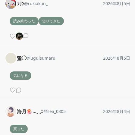
ﾗﾘﾝ
@
rukiakun_
2026年8月5日
読み終わった
借りてきた
鶯◯
@
uguisumaru
2026年8月5日
気になる
海月🪼‪𓂃 𓈒𓏸
@
sea_0305
2026年8月4日
買った