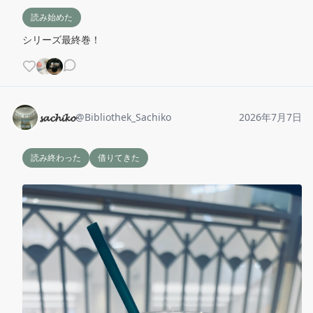
読み始めた
シリーズ最終巻！
𝓼𝓪𝓬𝓱𝓲𝓴𝓸
@
Bibliothek_Sachiko
2026年7月7日
読み終わった
借りてきた