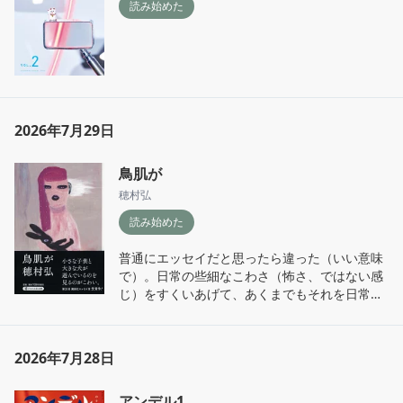
読み始めた
2026年7月29日
鳥肌が
穂村弘
読み始めた
普通にエッセイだと思ったら違った（いい意味
で）。日常の些細なこわさ（怖さ、ではない感
じ）をすくいあげて、あくまでもそれを日常と
して穂村さんの言葉で表すことで、めちゃくち
ゃホラーというわけではないけど、なんだかゾ
ッとする話になっている。それこそ、ヒュード
2026年7月28日
ロドロドロ〜みたいないかにも感が無いのは、
逆にリアルだったりして。思いがけず夏にぴっ
アンデル1
たりの本。『ヤゴと電卓』というはなしで、本