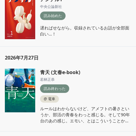
を読んでて初めてゾワっと鳥肌がたった。
中央公論新社
読み始めた
遅ればせながら。収録されているお話が全部面
白い…！
2026年7月27日
青天 (文春e-book)
若林正恭
読み終わった
@
電車
ルールはわからないけど、アメフトの暑さとい
うか、部活の青春をわっと感じる。そして90年
台のあの感じ。エモい、とはこういうことか？
これを書き上げた若林さんのすごさも相まっ
て、感極まる。