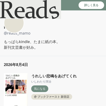
Reads - 読書のSNS＆記録アプリ
詳しく見る
mamo
@
reads_mamo
もっぱらkindle、たまに紙の本。

新刊文芸書が好み。
2026年8月4日
うれしい悲鳴をあげてくれ
いしわたり淳治
気になる
@
ブックファースト 新宿店