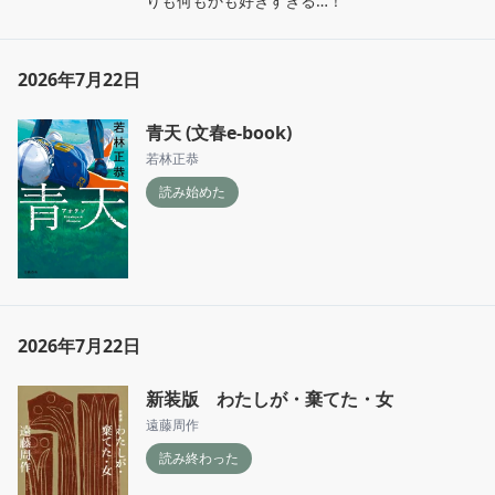
りも何もかも好きすぎる…！
2026年7月22日
青天 (文春e-book)
若林正恭
読み始めた
2026年7月22日
新装版 わたしが・棄てた・女
遠藤周作
読み終わった