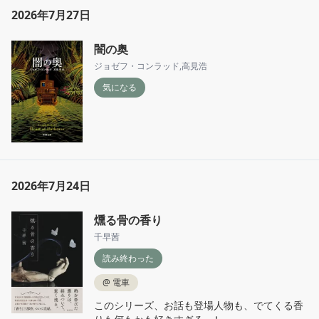
2026年7月27日
闇の奥
ジョゼフ・コンラッド
,
高見浩
気になる
2026年7月24日
燻る骨の香り
千早茜
読み終わった
@
電車
このシリーズ、お話も登場人物も、でてくる香