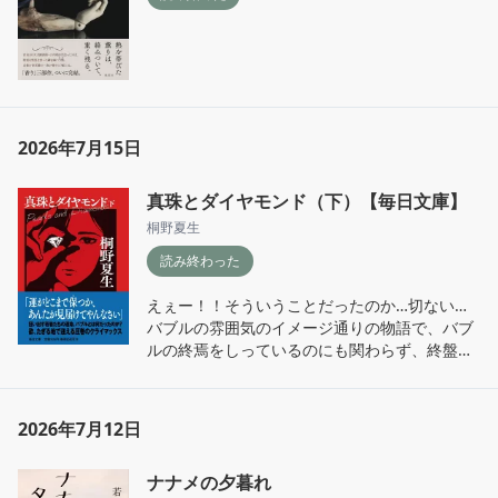
2026年7月15日
真珠とダイヤモンド（下）【毎日文庫】
桐野夏生
読み終わった
えぇー！！そういうことだったのか…切ない…

バブルの雰囲気のイメージ通りの物語で、バブ
ルの終焉をしっているのにも関わらず、終盤に
いくにしたがってのドキドキが増して（しって
いるから余計に、なのかな）。桐野夏生さんの
作品を初めて読んで、他の本も読んでみたいと
2026年7月12日
思った。
ナナメの夕暮れ