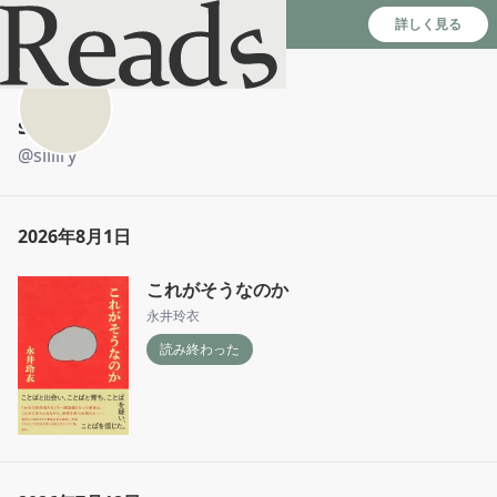
Reads - 読書のSNS＆記録アプリ
詳しく見る
siiiiry
@
siiiiry
2026年8月1日
これがそうなのか
永井玲衣
読み終わった