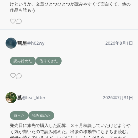
けというか。文章ひとつひとつが読みやすくて面白くて。他の
作品も読もう
彗星
@
h02wy
2026年8月1日
読み始めた
借りてきた
葉
@
leaf_litter
2026年7月31日
買った
読み始めた
発売日に旅先で購入した記憶、３ヶ月積読していたけどようや
く気が向いたので読み始めた。出張の移動中にちまちま読む。
何冊か読んでいるけど、いつになく、なんだろう、エッセイ…