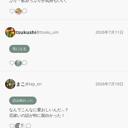
ぷり・飲みっぷりが気持ちいい。
tsukushi
@
tsuku_um
2026年7月11日
気になる
まこ
@
tap_en
2026年7月10日
読み終わった
なんでこんなに愛おしいんだ...？

厄祓いの話が特に面白かった！