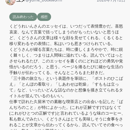
読み終わった
感想
くどうれいんさんのエッセイは、いつだって表情豊かだ。喜怒
哀楽、なんて言葉で括ってしまうのがもったいないと思うほ
ど、くどうさんの文章は様々な顔を見せてくれる。くるくると
移り変わるその表情に、私はいつも惹きつけられている。

くどうさんが綴る言葉たちは、時に優しくまろやかで、時に鋭
く棘々しく、つまりは人間味に溢れている。読んでいてはっと
させられるたび、このエッセイを書くのにどれほどの勇気や覚
悟がいるのだろう、と思う。ページを捲るたびに確かな生活の
手触りが伝わってくる、そんなところもまた好きだ。

「三十路の旅立ち」という表題作を筆頭に、「ポストのひこば
え」「とんぼの看取り」「しあわせは乾燥」「すももは立っ
て」など、いったいどんな話なのかと想像を掻き立てられるタ
イトルが並んでいるのもいい。

仕事で訪れた久留米での素敵な喫茶店との出会いを記した「ば
んぢろのこと」が特によかった。(これが正解です)ではなくて
(これがひとつの正解です)と言われているような味のコーヒー、
私も飲んでみたい。くどうさんはとても美味しそうに食事をさ
れることが文章から伝わってくるから、読んでいてその食べっ