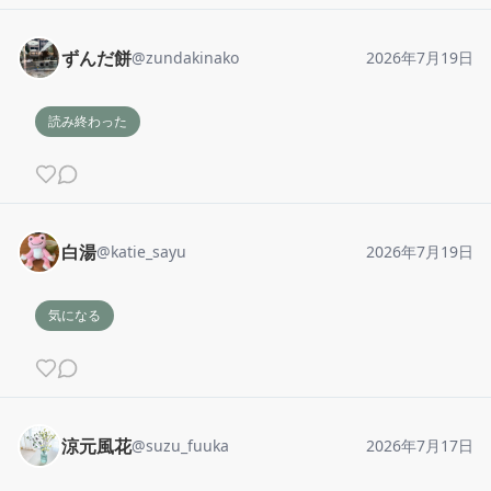
ずんだ餅
@
zundakinako
2026年7月19日
読み終わった
白湯
@
katie_sayu
2026年7月19日
気になる
涼元風花
@
suzu_fuuka
2026年7月17日