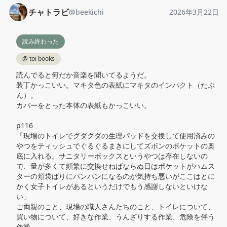
チャトラビ
@
beekichi
2026年3月22日
読み終わった
@
toi books
読んでると何だか音楽を聞いてるようだ。

装丁かっこいい。マキタ色の表紙にマキタのインパクト（たぶ
ん）。

カバーをとった本体の表紙もかっこいい。

p116

「現場のトイレでグダグダの生理パッドを交換して使用済みの
やつをティッシュでぐるぐるまきにしてズボンのポケットの奥
底に入れる。サニタリーボックスというやつは存在しないの
で、量が多くて頻繁に交換せねばならぬ日はポケットがハムス
ターの頬袋ばりにパンパンになるのが気持ち悪いがここはとに
かく女子トイレがあるというだけでもう感謝しないといけな
い」

ご両親のこと、現場の職人さんたちのこと、トイレについて、
買い物について、好きな作業、うんざりする作業、危険を伴う
作業…
