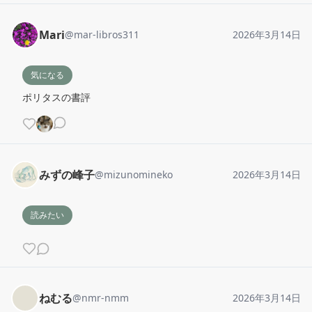
Mari
@
mar-libros311
2026年3月14日
気になる
ポリタスの書評
みずの峰子
@
mizunomineko
2026年3月14日
読みたい
ねむる
@
nmr-nmm
2026年3月14日