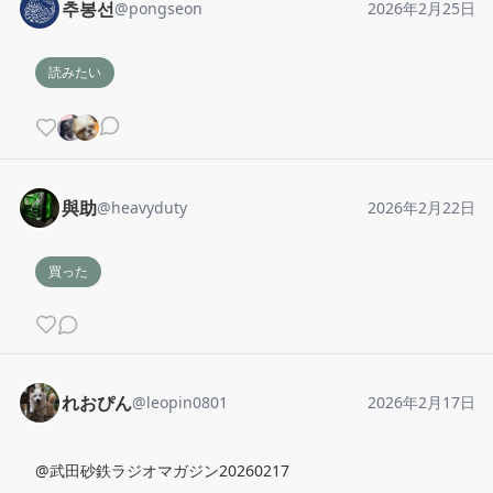
추봉선
@
pongseon
2026年2月25日
読みたい
與助
@
heavyduty
2026年2月22日
買った
れおぴん
@
leopin0801
2026年2月17日
@武田砂鉄ラジオマガジン20260217