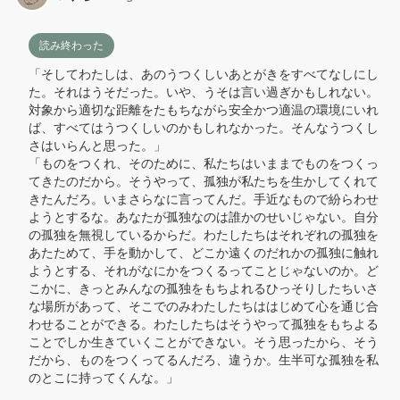
読み終わった
「そしてわたしは、あのうつくしいあとがきをすべてなしにし
た。それはうそだった。いや、うそは言い過ぎかもしれない。
対象から適切な距離をたもちながら安全かつ適温の環境にいれ
ば、すべてはうつくしいのかもしれなかった。そんなうつくし
さはいらんと思った。」

「ものをつくれ、そのために、私たちはいままでものをつくっ
てきたのだから。そうやって、孤独が私たちを生かしてくれて
きたんだろ。いまさらなに言ってんだ。手近なもので紛らわせ
ようとするな。あなたが孤独なのは誰かのせいじゃない。自分
の孤独を無視しているからだ。わたしたちはそれぞれの孤独を
あたためて、手を動かして、どこか遠くのだれかの孤独に触れ
ようとする、それがなにかをつくるってことじゃないのか。ど
こかに、きっとみんなの孤独をもちよれるひっそりしたちいさ
な場所があって、そこでのみわたしたちははじめて心を通じ合
わせることができる。わたしたちはそうやって孤独をもちよる
ことでしか生きていくことができない。そう思ったから、そう
だから、ものをつくってるんだろ、違うか。生半可な孤独を私
のとこに持ってくんな。」