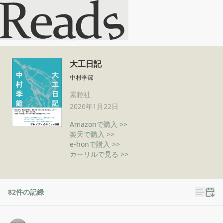
大工日記
ホーム
大工日記
大工日記
中村季節
素粒社
2026年1月22日
Amazonで購入 >>
楽天で購入 >>
e-honで購入 >>
カーリルで見る >>
82
件の記録