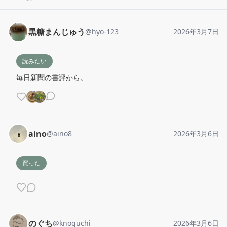
黒糖まんじゅう
@
hyo-123
2026年3月7日
読みたい
毎日新聞の書評から。
aino
@
aino8
2026年3月6日
買った
のぐち
@
knoguchi
2026年3月6日