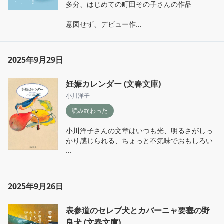
多分、はじめての町田その子さんの作品

意図せず、デビュー作

デビュー作、、、、、、、、！！？！😭

全編どこかドキドキセカセカと焦ってしまう自
2025年9月29日
分がいて、

でもあったかみ、フォーカスのあたる人物ひと
妊娠カレンダー (文春文庫)
りひとりに

思いを寄せられる作品だった。

小川洋子
読み終わった
生きづらいをかかえて

‘ここ’にいつづけるひと

小川洋子さんの文章はいつも光、明るさがしっ
‘ここではないどこか’へむかうひと

かり感じられる、ちょっと不気味でおもしろい

みんなの覚悟を痛く感じた
言葉を選ぶのが難しいけど、

なまあたたかい

ぬるめのお湯に浸かってるような気分になる本

2025年9月26日
表参道のセレブ犬とカバーニャ要塞の野
- 恋人からの電話が切れた後受話器を握った掌
の中を真夜中が通り過ぎてゆく音.....。(p79.l9)
良犬 (文春文庫)