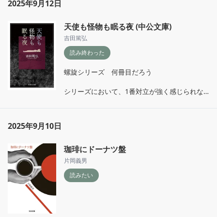
- 「では、また。」

2025年9月12日
- 出る杭のくせに打たれ弱くて、(p331.l17)
35歳からはじめた2人旅、

天使も怪物も眠る夜 (中公文庫)
まだまだはじめるのに余裕があるな、たのしみ
だなと思った🦆

吉田篤弘
読み終わった
-人生を、もっと足掻こう

- 人生の真昼と黄昏を、それぞれに、笑って旅
螺旋シリーズ　何冊目だろう

をしている。(p34.l5)
シリーズにおいて、1番対立が強く感じられな
くて

補い合おうと、していたように感じた

2025年9月10日
最後には海と山の子も誕生していたし

珈琲にドーナツ盤
とにかく登場人物が多くて何回も相関図に戻っ
た、ありがたかった笑

片岡義男
読みたい
つぎはどこにしよう〜