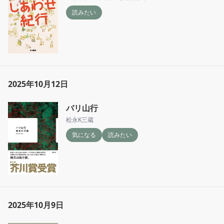
ぞれに感嘆させられた。

読みたい
そっか、契約満了か…と。しみじみしました
2025年10月12日
バリ山行
松永K三蔵
気になる
読みたい
2025年10月9日