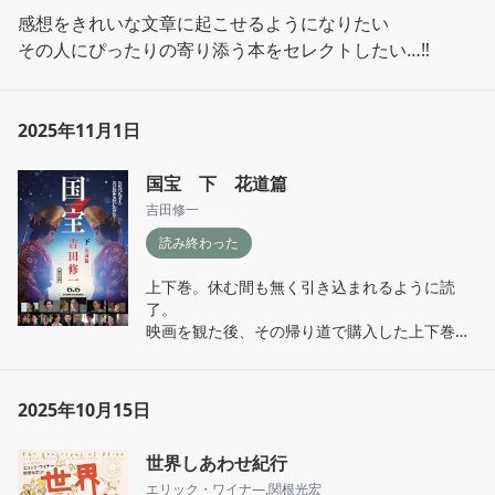
感想をきれいな文章に起こせるようになりたい

2025年11月1日
国宝 下 花道篇
吉田修一
読み終わった
上下巻。休む間も無く引き込まれるように読
了。

映画を観た後、その帰り道で購入した上下巻、
映画とは本当にちがったのめり込み方ができ
た。

両方楽しむべき作品。

2025年10月15日
映画「国宝」とは、まったく別の物語として、
世界しあわせ紀行
とっても楽しめた。

一人一人の歌舞伎人生、支える女の人生、それ
エリック・ワイナ―
,
関根光宏