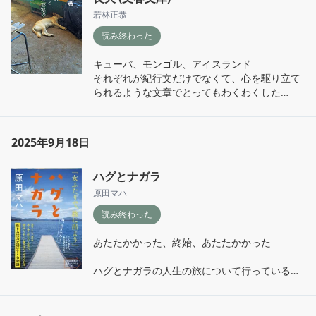
若林正恭
読み終わった
キューバ、モンゴル、アイスランド

それぞれが紀行文だけでなくて、心を駆り立て
られるような文章でとってもわくわくした

し、つられて心が強くなった気がする

いいんだ、って

2025年9月18日
人間味がとても出てて、世の中の生きづらさ、
ハグとナガラ
葛藤、

たくさんの心の吐露が

原田マハ
読んでいてなんだか心地よかった

読み終わった
最後のあとがきでちょっと泣きそうになっちゃ
あたたかかった、終始、あたたかかった

った

ハグとナガラの人生の旅について行っているよ
- 馬頭琴(ばとうきん)

うな、

- 熱くて当然だし、怒ってていいし、ぐじゅぐ
それでいて

じゅの不安定でいいのか。(p302.l17)

すっと励まされるようなお話。
