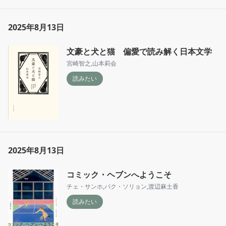
2025年8月13日
文豪と犬と猫 偏愛で読み解く日本文学
宮崎智之
,
山本莉会
読みたい
2025年8月13日
コミック・ヘブンへようこそ
チェ・サンホ
,
パク・ソリョン
,
渡辺麻土香
読みたい