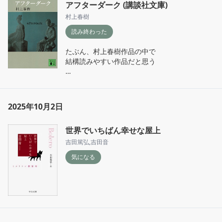
アフターダーク (講談社文庫)
村上春樹
読み終わった
たぶん、村上春樹作品の中で

結構読みやすい作品だと思う

この作品

スッッッッっっごくすきです

2025年10月2日
孤独感と人間らしさと

時間の経過と

世界でいちばん幸せな屋上
人間と人間の関わりで

吉田篤弘
,
吉田音
孤独がちょっと寄り添う感じがすき

気になる
- 「そして来年の夏に君が日本に戻ってきた
ら、デートだかなんだかをしよう。動物園やら
植物園やら水族館やらに行って、それからでき
るだけ政治的に正しい、おいしい卵焼きを食べ
よう」(p276.l7)