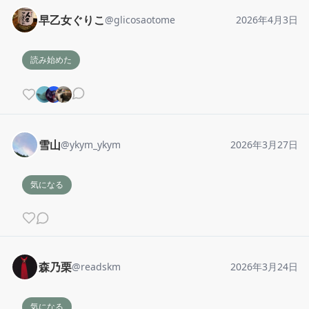
早乙女ぐりこ
@
glicosaotome
2026年4月3日
読み始めた
雪山
@
ykym_ykym
2026年3月27日
気になる
森乃栗
@
readskm
2026年3月24日
気になる