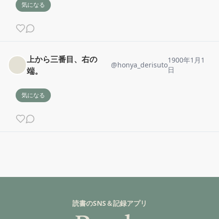
気になる
上から三番目、右の
1900年1月1
@
honya_derisuto
日
端。
気になる
読書のSNS＆記録アプリ