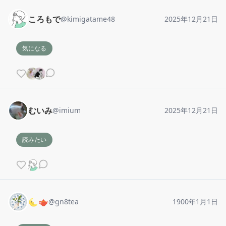
ころもで
@
kimigatame48
2025年12月21日
気になる
むいみ
@
imium
2025年12月21日
読みたい
🌜🫖
@
gn8tea
1900年1月1日