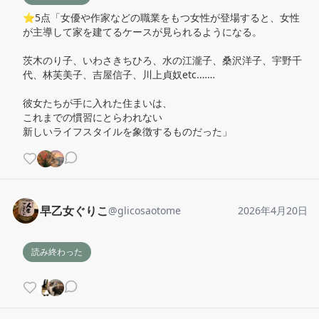
⭐️5点「女優や作家などの職業をもつ女性が登場すると、女性
が主導して家を建てるケースが見られるようになる。

茨木のり子、いわさきちひろ、水の江瀧子、桑沢洋子、宇野千
代、林芙美子、吉屋信子、川上貞奴etc.……

彼女たちが手に入れた住まいは、

これまでの慣習にとらわれない

新しいライフスタイルを象徴するものだった」
早乙女ぐりこ
@
glicosaotome
2026年4月20日
読み終わった