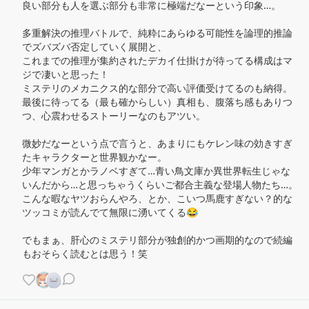
良い部分も人を選ぶ部分も非常に極端だなーという印象…。

多重解決の推理バトルで、純粋にあらゆる可能性を論理的推論
でズバズバ否定していく展開と、

これまでの推理が集約されたデカイ仕掛けが待ってる構成はマ
ジで凄いと思った！

ミステリのメカニクス的な部分で高い評価受けてるのも納得。

最後に待ってる（最も確からしい）真相も、腹落ち感もありつ
つ、心震わせるストーリーなのもアツい。

微妙だなーという点で言うと、あまりにもケレン味の効きすぎ
たキャラクターと世界観かなー。

少年マンガとかラノベすぎて…青い鳥文庫か異世界転生じゃな
いんだから…と思っちゃうくらいご都合主義な登場人物たち…。

こんな暇なヤツおらんやろ、とか、こいつ馬鹿すぎない？的な
ツッコミが読んでて無限に湧いてくる😂

でもまぁ、肝心のミステリ部分が独創的かつ画期的なので続編
もおそらく読むとは思う！笑