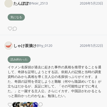
たんぽぽ
@
Noir_2513
2026年5月23日
気になる
しゃけ茶漬け
@
hy_0120
2026年5月22日
読み終わった
イケメン名探偵が過去に起きた事件の真相を推理することを通
して、奇跡を証明しようとする話。依頼人の記憶と当時の調査
資料のみから真相を導く主人公の名探偵っぷりがイカす。ま
た、奇蹟の証明を否定しようと難敵（何やら陰謀めいてる）が
立ちはだかるが、反証に対して、「その可能性はすでに考え
た。」と一蹴する主人公。さらにイカす。中国語がわかるとも
っと面白かったのかなぁ。勉強したい。