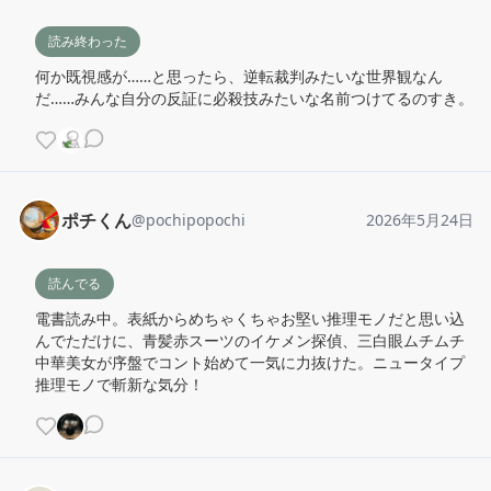
読み終わった
何か既視感が……と思ったら、逆転裁判みたいな世界観なん
だ……みんな自分の反証に必殺技みたいな名前つけてるのすき。
ポチくん
@
pochipopochi
2026年5月24日
読んでる
電書読み中。表紙からめちゃくちゃお堅い推理モノだと思い込
んでただけに、青髪赤スーツのイケメン探偵、三白眼ムチムチ
中華美女が序盤でコント始めて一気に力抜けた。ニュータイプ
推理モノで斬新な気分！