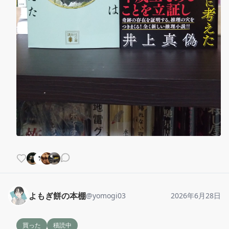
よもぎ餅の本棚
@
yomogi03
2026年6月28日
買った
積読中