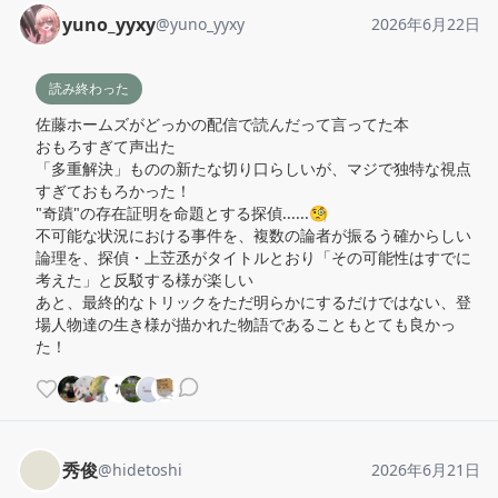
yuno_yyxy
@
yuno_yyxy
2026年6月22日
読み終わった
佐藤ホームズがどっかの配信で読んだって言ってた本

おもろすぎて声出た

「多重解決」ものの新たな切り口らしいが、マジで独特な視点
すぎておもろかった！

"奇蹟"の存在証明を命題とする探偵......🧐

不可能な状況における事件を、複数の論者が振るう確からしい
論理を、探偵・上苙丞がタイトルとおり「その可能性はすでに
考えた」と反駁する様が楽しい

あと、最終的なトリックをただ明らかにするだけではない、登
場人物達の生き様が描かれた物語であることもとても良かっ
た！
秀俊
@
hidetoshi
2026年6月21日