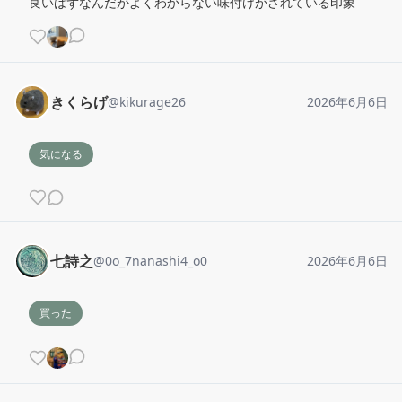
良いはずなんだがよくわからない味付けがされている印象
きくらげ
@
kikurage26
2026年6月6日
気になる
七詩之
@
0o_7nanashi4_o0
2026年6月6日
買った