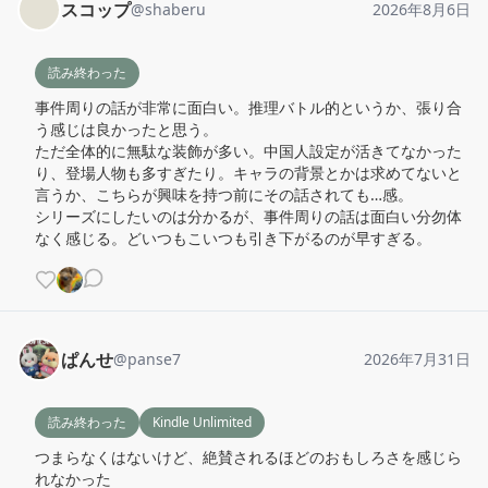
スコップ
@
shaberu
2026年8月6日
読み終わった
事件周りの話が非常に面白い。推理バトル的というか、張り合
う感じは良かったと思う。

ただ全体的に無駄な装飾が多い。中国人設定が活きてなかった
り、登場人物も多すぎたり。キャラの背景とかは求めてないと
言うか、こちらが興味を持つ前にその話されても…感。

シリーズにしたいのは分かるが、事件周りの話は面白い分勿体
なく感じる。どいつもこいつも引き下がるのが早すぎる。
ぱんせ
@
panse7
2026年7月31日
読み終わった
Kindle Unlimited
つまらなくはないけど、絶賛されるほどのおもしろさを感じら
れなかった
