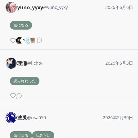
yuno_yyxy
@
yuno_yyxy
2026年6月6日
気になる
理瀬
@
lichtv
2026年6月3日
読み終わった
波兎
@
usa050
2026年5月30日
気になる
読みたい