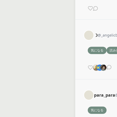
☽
@
_angelic
気になる
読み
para_para
気になる