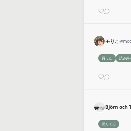
モりこ
@
moo
買った
読み終
Björn och 
読んでる