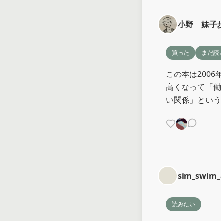
小野 妹子
買った
まだ読
この本は200
高くなって「働
い関係」という
sim_swim
読みたい