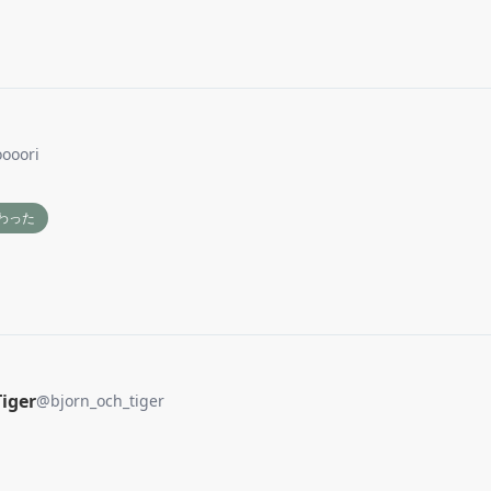
ooori
わった
Tiger
@
bjorn_och_tiger