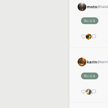
moto
@
hada
気になる
karin
@
kari
気になる