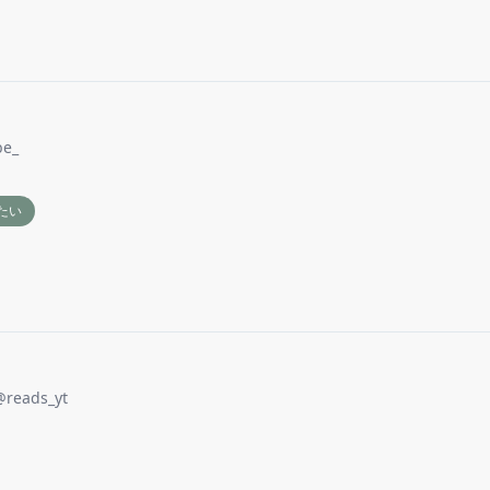
be_
たい
@
reads_yt