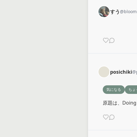
すう
@
bloom
posichiki
@
気になる
ちょ
原題は、Doing 