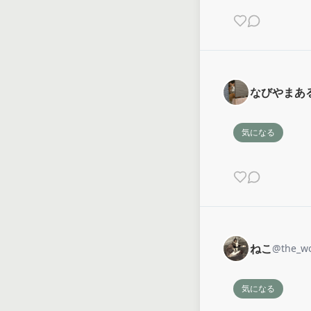
なびやまあ
気になる
ねこ
@
the_w
気になる