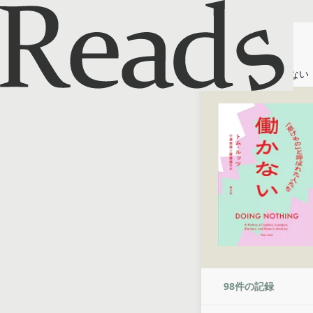
ホーム
働かない
98
件の記録