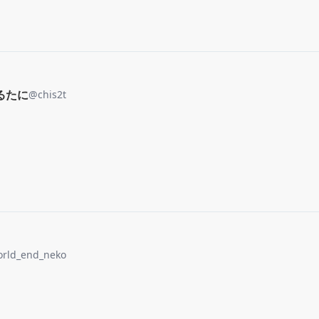
るたに
@
chis2t
orld_end_neko