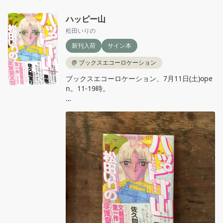
ハッピー山
松田いりの
新刊入荷
サイン本
@
ブックスエコーロケーション
ブックスエコーロケーション、7月11日(土)ope
n。11‐19時。

松田いりの『ハッピー山』河出書房新社

『ハイパーたいくつ』で各界に笑撃を与えた作
家、今度の舞台はキャンプ！イケてる奴らとキ
ャンプで青春！のはずが、頭から山が生えてき
て！？爆笑必至の“珍怪予言文学”襲来！サイン
本が入荷しました。