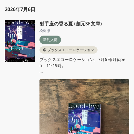
2026年7月6日
射手座の香る夏 (創元SF文庫)
松樹凛
新刊入荷
@
ブックスエコーロケーション
ブックスエコーロケーション、7月6日(月)ope
n。11‐19時。

松樹凛『射手座の香る夏』創元SF文庫

忘れがたい余韻を残す傑作時間SF「十五までは
神のうち」をはじめ、第12回創元SF短編賞受賞
の表題作を含む全4編を収録。青春のきらめき
と痛みのすべてを閉じ込めた、珠玉のデビュー
短編集が文庫化。