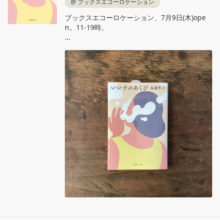
@
ブックスエコーロケーション
ブックスエコーロケーション、7月9日(木)ope
n。11‐19時。

高瀬隼子『いい子のあくび』集英社文庫

ちょっと待て。「いい子」のわたし、割食って
ない！？不合理な偏りだらけの世の中に生きる
女性たちの、心の叫び。日常のちょっとした違
和感や不条理、納得のいかなさを描いた小説
集。