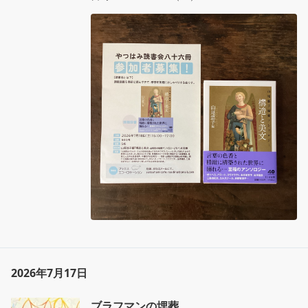
課題図書：山尾悠子編『構造と美文 山尾悠子偏
愛アンソロジー』ちくま文庫

作品内容：「山尾悠子さんは、どんな作品を読
んできたのですか？」――しばしば放たれるそ
の質問に応えました。端正な入れ子型、視覚的
イメージを強く喚起する一直線構造、極度に人
工的な言語世界、中毒性のある美文……作家・
山尾悠子の想像力を刺激し、育てた短篇小説作
品に詩を添えて。ボルヘス「バベルの図書
館」、バラード「時間の庭」、ラヴクラフト
「アウトサイダー」、澁澤龍彦「蘭房」、三島
由紀夫「中世に於ける一殺人常習者の遺せる哲
学的日記の抜萃」など、幻想的かつ美しすぎる
文学作品の花束。

読書会：課題図書を読んでおいて、当日、感想
をおしゃべりする会です。

場所：ブックスエコーロケーション

参加費：500円

定員：5名。要予約。開催の1週間前までにご連
絡ください。

2026年7月17日
予約先：初めて参加されるかたは、yatsuhami
cafe.reading(at)gmail.comに1．お名前と2．
ブラフマンの埋葬