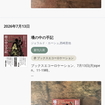
2026年7月13日
壜の中の手記
ジェラルド・カーシュ
,
西崎憲他
新刊入荷
@
ブックスエコーロケーション
ブックスエコーロケーション、7月13日(月)ope
n。11‐19時。

ジェラルド・カーシュ、西崎憲 他訳『壜の中の
手記』創元推理文庫

全篇に横溢する残酷とユーモア、奇想を奇想た
らしめる語りの妙、そしてひねりの利いた結末
が時に人間の愚かさや哀しさをも漂わせる、異
色短篇作家の傑作選。