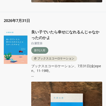
2026年7月31日
良い子でいたら幸せになれるんじゃなか
ったのかよ
白瀬世奈
新刊入荷
@
ブックスエコーロケーション
ブックスエコーロケーション、7月31日(金)ope
n。11‐19時。

白瀬世奈『良い子でいたら幸せになれるんじゃ
なかったのかよ』百万年書房

良い子は絶対的な正義だったじゃないか。そん
なの、良い子でいたら幸せになれるって思うじ
ゃんか。全然、全部、大丈夫じゃない。赤裸々
な本音に共感殺到の傑作ZINE、完全版。