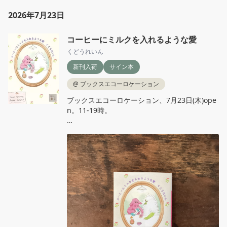
2026年7月23日
コーヒーにミルクを入れるような愛
くどうれいん
新刊入荷
サイン本
@
ブックスエコーロケーション
ブックスエコーロケーション、7月23日(木)ope
n。11‐19時。

くどうれいん『コーヒーにミルクを入れるよう
な愛』講談社文庫

レストランで向かい合う恋、好きなものを買っ
て横並びで食べる結婚。あらたな節目の一日も
やさしく包み込む傑作エッセイ。サイン本が入
荷しました！