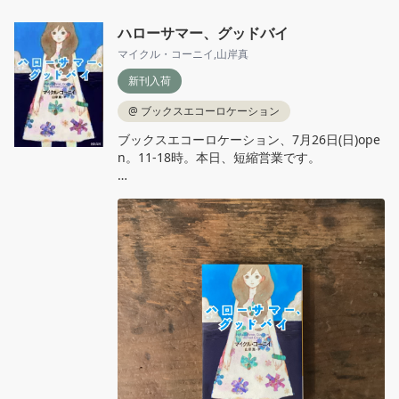
ハローサマー、グッドバイ
マイクル・コーニイ
,
山岸真
新刊入荷
@
ブックスエコーロケーション
ブックスエコーロケーション、7月26日(日)ope
n。11‐18時。本日、短縮営業です。

マイクル・コーニイ、山岸真 訳『ハローサマ
ー、グッドバイ』河出文庫

戦争の影が町を覆いゆくなか、再会した少年と
少女は愛を深める。だが壮大な機密計画がふた
りを分かつ……少年の忘れえぬひと夏を描いたS
F史上屈指の青春恋愛小説。