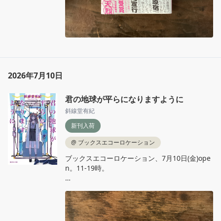
2026年7月10日
君の地球が平らになりますように
斜線堂有紀
新刊入荷
@
ブックスエコーロケーション
ブックスエコーロケーション、7月10日(金)ope
n。11‐19時。

斜線堂有紀『君の地球が平らになりますよう
に』集英社文庫

再会した憧れの先輩は、陰謀論者になってい
た。たとえ世界中を敵に回しても、自分だけは