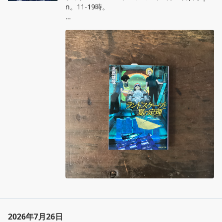
n。11‐19時。

高島雄哉『ランドスケープと夏の定理』創元SF
文庫

創元SF短編賞受賞作に始まる連作。天才物理学
者の姉は、別の宇宙を探し求めた。「今の私で
は知ることはおろか、想像もできないことを、
私は知りたい」。新時代の理論派ハードSF。
2026年7月26日