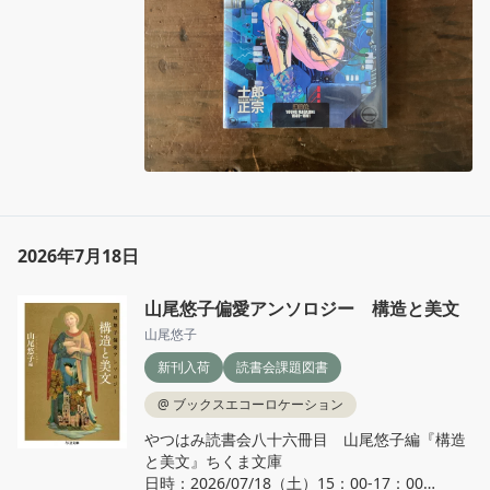
2026年7月18日
山尾悠子偏愛アンソロジー 構造と美文
山尾悠子
新刊入荷
読書会課題図書
@
ブックスエコーロケーション
やつはみ読書会八十六冊目　山尾悠子編『構造
と美文』ちくま文庫

日時：2026/07/18（土）15：00‐17：00
