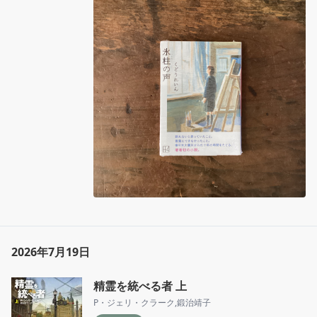
たこと。言えずにいた思いが会話の中で滴りは
じめる。東日本大震災からの十年をたどる、著
者初の小説。
2026年7月19日
精霊を統べる者 上
P・ジェリ・クラーク
,
鍛治靖子