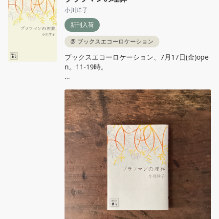
ご連絡先、3．過去に読書会に参加したことが
小川洋子
あるか、を記載の上、ご連絡ください。※2、3
日経ってもメールの返信がない場合はお手数で
新刊入荷
すが迷惑メールフォルダをチェックされるか、
こちらの記事にメールした旨のコメントを書き
@
ブックスエコーロケーション
込みください。

ブックスエコーロケーション、7月17日(金)ope
n。11‐19時。

#読書会 #山尾悠子 #構造と美文 

#長野県松本市 #ブックスエコーロケーション
小川洋子『ブラフマンの埋葬』講談社文庫

 #本屋 書店 古本屋
サンスクリット語で「謎」を意味する名前を与
えられた、愛すべき生き物と触れ合い、見守り
つづけたひと夏の物語。読めば読むほどいとお
しくなる。