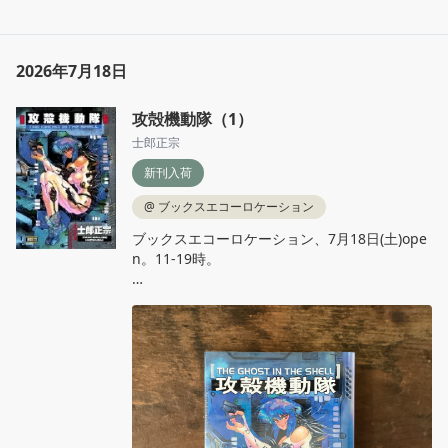
2026年7月18日
攻殻機動隊（1）
士郎正宗
新刊入荷
@
ブックスエコーロケーション
ブックスエコーロケーション、7月18日(土)ope
n。11‐19時。

士郎正宗『攻殻機動隊』講談社

アニメ絶賛放送中！より複雑化していく犯罪に
対抗すべく結成された特殊部隊……公安9課に所
属するその組織の名は、『攻殻機動隊』！緻密
な物語構成と卓越した画力、そして膨大な情報
量で大ヒットとなった傑作。