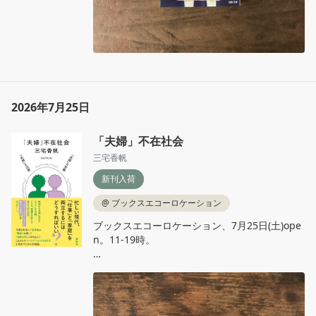
2026年7月25日
「夫婦」不在社会
三宅香帆
新刊入荷
@
ブックスエコーロケーション
ブックスエコーロケーション、7月25日(土)ope
n。11‐19時。

三宅香帆『「夫婦」不在社会』講談社

日本を席巻した物語が浮き彫りにする問題──
「夫婦」の不在。どうすればパートナーシップ
のディスコミュニケーションは解消されるの