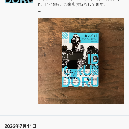
n。11‐19時。ご来店お待ちしてます。

ウィリアム・ギブスン、浅倉久志訳『あいど
る』ハヤカワ文庫SF

世界的ロックスターがヴァーチャル“あいど
る”投影麗との結婚を宣言!?世間が混乱に呑み込
まれる中、大地震から復興を果たした東京と仮
想空間〈城砦都市〉で巨大な陰謀が蠢く！30年
前に予言されていた仮想と現実が溶け合う未来
世界を描いた〈橋〉三部作第2弾。

#ウィリアムギブスン #あいどる #ハヤカワ文
庫SF  

#長野県松本市 #ブックスエコーロケーション
 #本屋 書店 古本屋
2026年7月11日