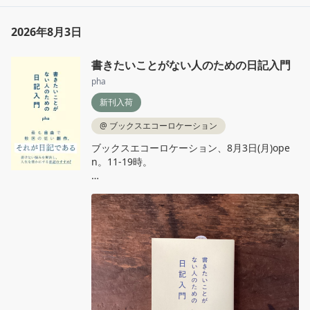
2026年8月3日
書きたいことがない人のための日記入門
pha
新刊入荷
@
ブックスエコーロケーション
ブックスエコーロケーション、8月3日(月)ope
n。11‐19時。

pha『書きたいことがない人のための日記入
門』星海社新書

何か文章を書いてみたい。でも、特に書きたい
ことがあるわけじゃない。そんな人には、とり
あえず日記を書くことをすすめたい。書けない
悩みを解決し、人生を豊かにする日記のすす
め！