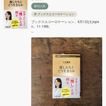
新刊入荷
@
ブックスエコーロケーション
ブックスエコーロケーション、8月1日(土)ope
n。11‐19時。

三宅香帆『推したちとどう生きるか』新潮新書

私たちは推しと、どのように持続可能な関係性
を築いていけるだろうか。「推し活」文化の源
流から令和の最前線までをひもとき、ポスト消
費社会における「推しの構造」を鮮やかに読み
解く。