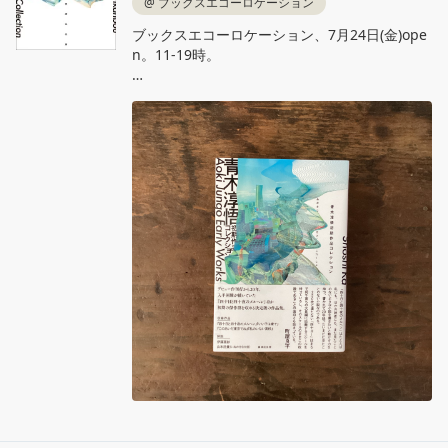
@
ブックスエコーロケーション
ブックスエコーロケーション、7月24日(金)ope
n。11‐19時。

青木淳悟『青木淳悟初期作品コレクション』書
肆侃侃房

デビュー作刊行から20年、入手困難が続いてい
た『四十日と四十夜のメルヘン』ほか初期の傑
作群を収める決定版の作品集。サイン本が入荷
しました！