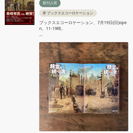
新刊入荷
@
ブックスエコーロケーション
ブックスエコーロケーション、7月19日(日)ope
n。11‐19時。

P・ジェリ・クラーク、鍛冶靖子 訳『精霊を統
べる者』創元SF文庫

世界の破滅を防げ！魔術省の敏腕女性エージェ
ント・ファトマと恋人の女性シティたちが、精
霊と人間、魔法と科学が混じり合う蒸気都市を
駆ける！