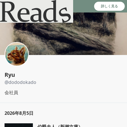
Reads - 読書のSNS＆記録アプリ
詳しく見る
Ryu
@
dododokado
会社員
2026年8月5日
伯爵夫人（新潮文庫）