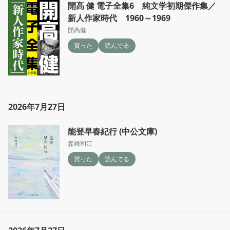
開高 健 電子全集6 純文学初期傑作集／
新人作家時代 1960～1969
開高健
買った
読んでる
2026年7月27日
能登早春紀行 (中公文庫)
森崎和江
買った
読んでる