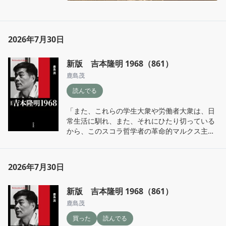
2026年7月30日
新版 吉本隆明 1968（861）
鹿島茂
読んでる
「また、これらの学生大衆や労働者大衆は、日
常生活に馴れ、また、それにひたり切っている
から、このスコラ哲学者の革命的マルクス主義
によって急進化したり、階級意識に目覚めたり
しないのではない。かんがえてもみたまえ、現
在の停滞し、膨大化した独占支配下で、そのど
2026年7月30日
こをさがしたらひたり切ったり、安楽になった
りする持続的な時間があたえられているか。か
新版 吉本隆明 1968（861）
れが、日常生活にひたり「低迷」すればするほ
ど、どうしようもなくなっている支配の秩序を
鹿島茂
萌芽的に識知せざるをえないのだ。コントラ =
買った
読んでる
「前衛」的コミュニケーションの方法意識から