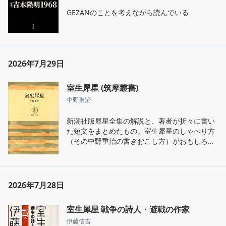
すれば、この日常意識、快感の機関はあり、物
GEZANのことを考えながら読んでいる
的な交通手段は拡がっているにもかかわらず、
すでに日常生活そのもののなかに、どんな持続
的な安楽の保証もなくなっている高度資本主義
の社会構成のなかの生活実体そのものを意識化
する方向にコミュニケーションの志向をむけな
2026年7月29日
ければならないはずである。（同） 」

ここで吉本が打ち出した「コントラ =「前衛」
的コミュニケーションの方法意識」というもの
室生犀星 (筑摩叢書)
こそ、彼のいう「自立の思想」です。 

中野重治
「一般学生大衆や労働者大衆は、これらの〈説
教師〉などよりも生々としているし、潜在的に
新潮社版犀星全集の解説と、著者が折々に書い
はそれを充分に圧倒するほどの力もたくわえて
た短文をまとめたもの。室生犀星のしゃべり方
いる存在なのだ。この力をひきだす方法は、宗
（その中野重治の書きおこし方）がおもしろ
派的〈説教師〉たちに同伴せよ、おまえはプチ
い。喪主を務めた葬儀のようすを書いた随筆な
ブル・インテリまたはまだ目覚めていない労働
ども目を引くが、この本の力点は犀星のいわば
者だから、階級意識に目覚め、プロレタリア運
「晩年様式」の輪郭の捉え方だと思う。
動の一環となれ、などとオルガニゼーションす
2026年7月28日
ることではなく、自立せよ、その日常生活意識
をとことんまで意識化してみよ、というコント
ラ「前衛」的コミュニケーションでなければな
室生犀星 戦争の詩人・避戦の作家
らない。（同）」
伊藤信吉