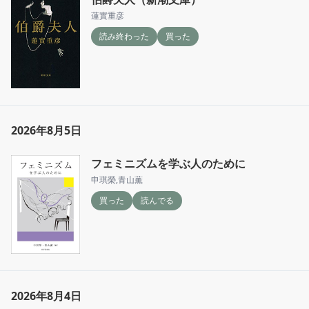
蓮實重彦
読み終わった
買った
2026年8月5日
フェミニズムを学ぶ人のために
申琪榮
,
青山薫
買った
読んでる
2026年8月4日