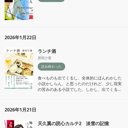
2026年1月22日
ランチ酒
原田ひ香
読み終わった
食べものも出てくるし、全体的にほんわかした
小説かしらん、と思ったのだけれど、少し現実
の苦みのある小説でした。しかし、出てくるど
のランチも美味しそうですし、食事シーンなん
て脳内で勝手に映像化してしまいます。ご馳走
様でした。
2026年1月21日
天久翼の読心カルテ2 淡雪の記憶