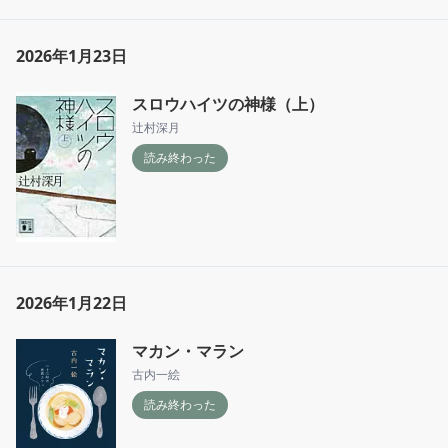
2026年1月23日
スロウハイツの神様（上）
辻村深月
読み終わった
2026年1月22日
マカン・マラン
古内一絵
読み終わった