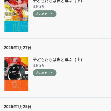
子どもたちは夜と遊ぶ（下）
辻村深月
読み終わった
2026年1月27日
子どもたちは夜と遊ぶ（上）
辻村深月
読み終わった
2026年1月25日