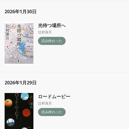
2026年1月30日
光待つ場所へ
辻村深月
読み終わった
2026年1月29日
ロードムービー
辻村深月
読み終わった