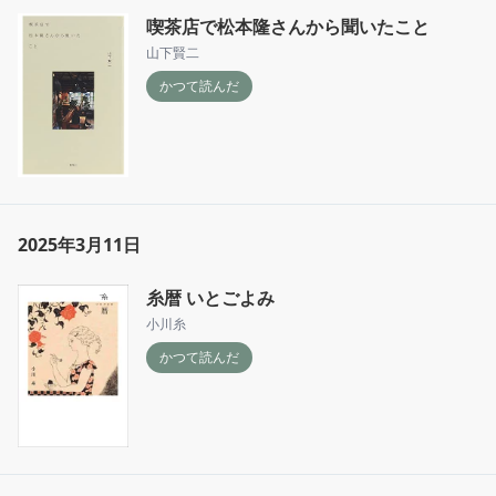
喫茶店で松本隆さんから聞いたこと
山下賢二
かつて読んだ
2025年3月11日
糸暦 いとごよみ
小川糸
かつて読んだ