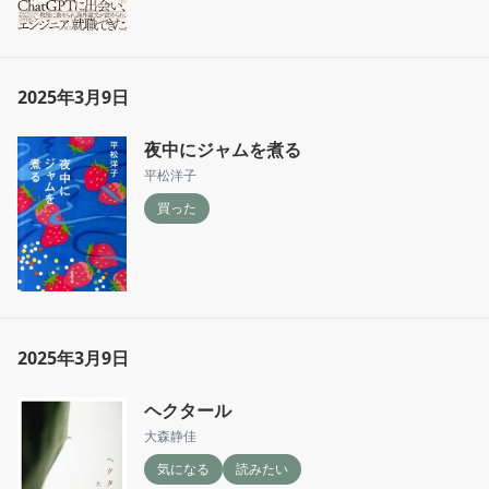
2025年3月9日
夜中にジャムを煮る
平松洋子
買った
2025年3月9日
ヘクタール
大森静佳
気になる
読みたい