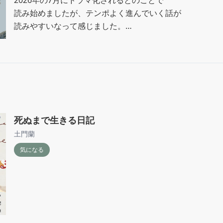
いろいろ働き方を模索しながら今、

読み始めましたが、テンポよく進んでいく話が

新しい環境で仕事をしているのですが、

読みやすいなって感じました。

やっぱりいろいろ以前までいた環境とのギャップで

悩んだりして、

悠くんの紹介が、作中の文章で中世的な顔立ちで目鼻がは
自分がこの体調を考えて長く働けるのかなとか考えたり､､

というところで、

山田涼介くんがキャスティングされたのにも納得。

でも、自分の頑張りが今日まで積み重ねた分繋がってきて
て、また積み重ねていくことが生きることだと改めて思い
過去にも金田一一だったり、探偵役も印象的だから、

本と共にドラマも楽しみです。
死ぬまで生きる日記
土門蘭
気になる