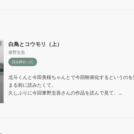
白鳥とコウモリ（上）
東野圭吾
読み終わった
北斗くんと今田美桜ちゃんとで今回映画化するというのを
まる前に読みたくて。

久しぶりに今回東野圭吾さんの作品を読んで見て、

まだ上巻だけど、出てくる登場人物の心理描写などが丁寧
うに感じたし、

一つ一つに対してなぜ？っていう小さな伏線が

張られていくストーリー性も面白かったです。
