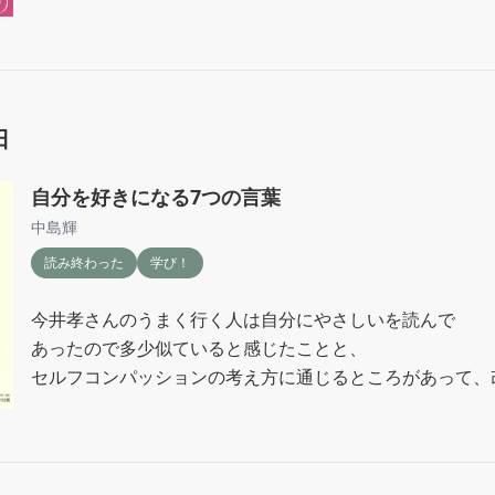
話の中で

誰かにとって救われる未来にしたいけど、

別の誰かにとっては必ずそうなるとは限らない。

その選んだことを正解にしていく証明が

日
必要なんだっていう流れがあって、

みんなそうだと思うけど、

自分を好きになる7つの言葉
あの時の自分にとっては一番の最善策としたけど、

中島輝
別のタイミングではもっとこうしたら良かったんじゃない
読み終わった
学び！
生まれたり､､。

今井孝さんのうまく行く人は自分にやさしいを読んで

人間は感情があるし、

あったので多少似ていると感じたことと、

タイミングによって物事の意味合いって変化するから、

セルフコンパッションの考え方に通じるところがあって、
本質はシンプルなのに複雑に考えてしまう生き物なんだと
すかったです。

一つ、なるほどと思ったのは、

感謝がやはり大切という内容で、
