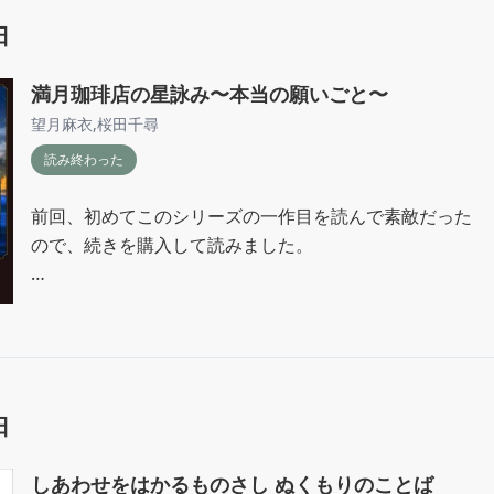
私たち現代人は忙しない日常生活を送る時間が多くて、

日
感謝する場面があってもそれを余韻として感じる時間が

少ないのと、外面だけの感謝の挨拶のみになってしまって
満月珈琲店の星詠み〜本当の願いごと〜
得でした。

望月麻衣
,
桜田千尋
読み終わった
感謝の大切さは、斎藤一人さんや小林正観さんなどの本を
るので、日頃から感謝を声に出すように意識していてもな
前回、初めてこのシリーズの一作目を読んで素敵だった

うなって感じるのは、

ので、続きを購入して読みました。

以上の理由があったからかもしれないんだなって、

参考になりました。

サブタイトルにもある通り、

自分にとって本当の願いごとが何かわからなくなった

仕事ではなかなか難しい場面の方が多いと思うので、

人達が、満月珈琲店に出会い、

まず自分の家族など身近な人から感謝を伝えた時に、余韻
そこで自分自身との対話をしていく姿が読んでいて

切にしたいと思いました。
心が温かくなっていきました。

日
私が特に印象に残っているのは、

しあわせをはかるものさし ぬくもりのことば