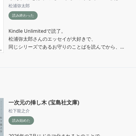
自分自身を赦したかったんだと気付いた話と、

松浦弥太郎
昔実家で暮らしていた頃から大切にいた存在のワンちゃん
読み終わった
れに対して立ち会えなかった話でした。

Kindle Unlimitedで読了。

両方とも自分はこれだけ頑張っているのに、どうして認め
松浦弥太郎さんのエッセイが大好きで、

う?と葛藤する姿だったり、家族とここ最近予想もしてい
同じシリーズであるお守りのことばを読んでから、

あったりなど、私にとってすごくタイムリーすぎて、読ん
こっちもすごく読みたくてKindle Unlimitedで読める

ーンとくるものがありました。

対象だったのが嬉しすぎて、

読んでいて素敵な言葉だなぁって思うことは、

このシリーズは、桜田千尋さんの素敵なイラストと作品に
メモに控えたりしてすごく楽しんで読めました。

や、いろんな登場人物たちがくりなす物語などで心が温か
箋みたいな存在なので、大好きです。
特に印象に残ったのが、

行き詰まった時こそチャンスというところでした。

一次元の挿し木 (宝島社文庫)
松下龍之介
仕事で体を痛めてから、

読み始めた
続けたかった仕事を長く続けるのが難しいのかもと

判断して辞めてから、

2026年の7月にドラマ化されるとのことで
