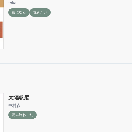
toka
気になる
読みたい
太陽帆船
中村森
読み終わった