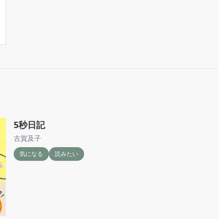
5秒日記
古賀及子
気になる
読みたい