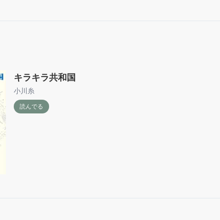
キラキラ共和国
小川糸
読んでる