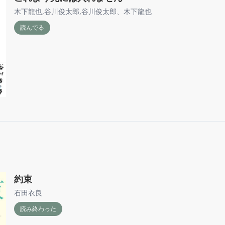
木下龍也
,
谷川俊太郎
,
谷川俊太郎、木下龍也
読んでる
約束
石田衣良
読み終わった