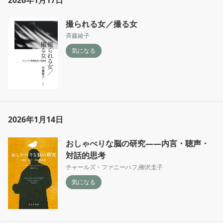
撮られる女／撮る女
斉藤綾子
気になる
2026年1月14日
おしゃべりな脳の研究――内言・聴声・
対話的思考
チャールズ・ファニーハフ
,
柳沢圭子
気になる