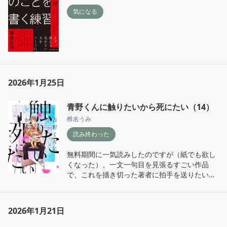
気になる
2026年1月25日
青野くんに触りたいから死にたい（14）
椎名うみ
読み終わった
無料期間に一気読みしたのですが（紙でも欲し
くなった）、一文一句目を見張るすごい作品
で、これを描き切った著者に拍手を送りたい。
子供時代に子供でいられなかった人たち、そん
なこと考えたこともない人たちにも、広く届い
て欲しい。（ホラー要素もトラウマ描写もあっ
2026年1月21日
てしっかり怖いけど、ずっとバウンダリーやケ
ア、人としての尊厳、愛について描いてる漫画