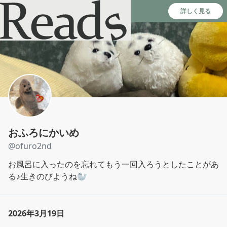
Reads - 読書のSNS＆記録アプリ
詳しく見る
おふろにかいめ
@
ofuro2nd
お風呂に入ったのを忘れてもう一回入ろうとしたことがあ
る♪生きのびようね🦭
2026年3月19日