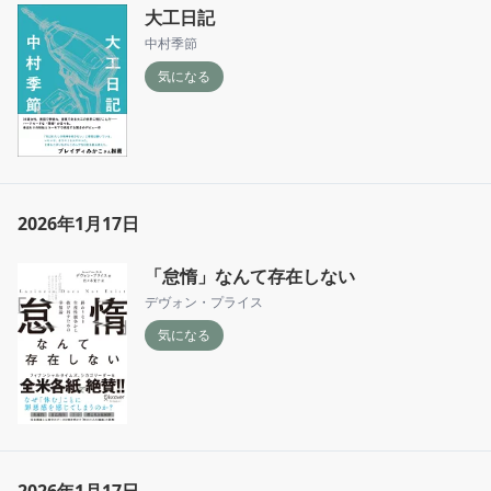
大工日記
です）
中村季節
気になる
2026年1月17日
「怠惰」なんて存在しない
デヴォン・プライス
気になる
2026年1月17日