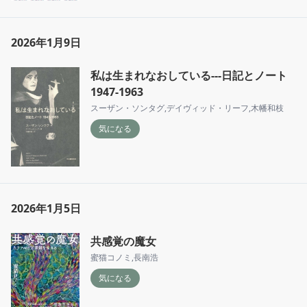
2026年1月9日
私は生まれなおしている---日記とノート
1947-1963
スーザン・ソンタグ
,
デイヴィッド・リーフ
,
木幡和枝
気になる
2026年1月5日
共感覚の魔女
蜜猫コノミ
,
長南浩
気になる