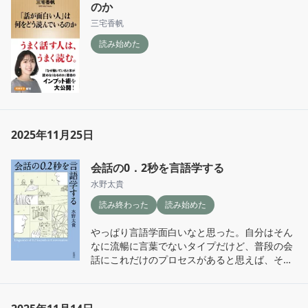
のか
三宅香帆
読み始めた
2025年11月25日
会話の0．2秒を言語学する
水野太貴
読み終わった
読み始めた
やっぱり言語学面白いなと思った。自分はそん
なに流暢に言葉でないタイプだけど、普段の会
話にこれだけのプロセスがあると思えば、それ
は恥ずべきことじゃないんだし、焦らず自分ら
しく言葉紡いでいけばいいや。
