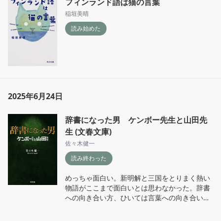
フィンランド語は猫の言葉
稲垣美晴
読み始めた
2025年6月24日
辞書になった男 ケンボー先生と山田先
生 (文春文庫)
佐々木健一
読み終わった
めっちゃ面白い。新明解と三国をとりまく熱い
物語がここまで面白いとは思わなかった。辞書
への向き合い方、ひいては言葉への向き合い方
が一変した。これを読んだ後に映画「舟を編
む」を見たが、現実は小説より奇なりとはまさ