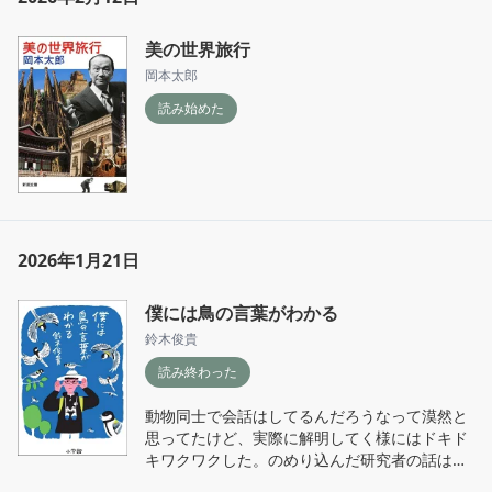
岡本太朗のガウディ評が面白かった。曲線を多
用した有機的な形の中にはとても合理的な理由
美の世界旅行
があって、レリーフが大量に貼り付けられたサ
岡本太郎
グラダファミリアも近くで見ると俗っぽくて仕
方がないが、遠くから見るとその迫力に圧倒さ
読み始めた
れる。また、未完であるということがガウディ
に現在なお情熱を引き立てられる要因である。
と

インド旅行のエローラの石窟の芯からの自然の
力を感じ、どうしても信仰させられそうになっ
てしまう迫力を太朗の文章から感じた。

2026年1月21日
度々、キリスト教などの偶像崇拝の形式主義を
僕には鳥の言葉がわかる
嫌う文章があるが、確かに信仰の対象として実
鈴木俊貴
体のない方が神々しさを感じるかもとおもた
読み終わった
動物同士で会話はしてるんだろうなって漠然と
思ってたけど、実際に解明してく様にはドキド
キワクワクした。のめり込んだ研究者の話はや
っぱおもろい