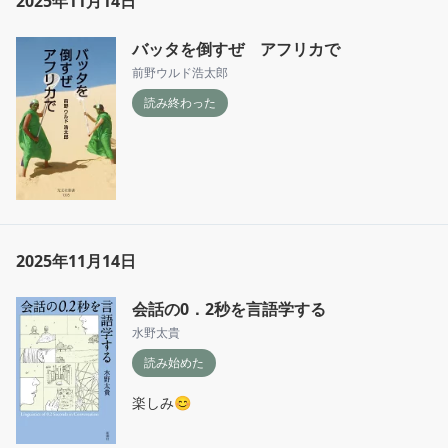
2025年11月14日
意味論が白眉
バッタを倒すぜ アフリカで
前野ウルド浩太郎
読み終わった
2025年11月14日
会話の0．2秒を言語学する
水野太貴
読み始めた
楽しみ😊