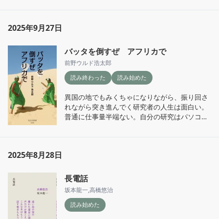
2025年9月27日
バッタを倒すぜ アフリカで
前野ウルド浩太郎
読み終わった
読み始めた
異国の地でもみくちゃになりながら、振り回さ
れながら突き進んでく研究者の人生は面白い。
普通に仕事量半端ない。自分の研究はパソコン
だけで完結しちゃうから、現場に出て自然を相
手に立ち向かう大変さは理解できる。しかも室
内実験に執筆にアフリカのてんやわんや。絶対
2025年8月28日
やりたくないけどめっちゃ面白い人生。

尽きない知的好奇心って素敵だ。この本から探
長電話
究心と少しのバッタの知識を得ることができ
坂本龍一
,
高橋悠治
た。

読み始めた
ティジャニがいい意味でも悪い意味でもアフリ