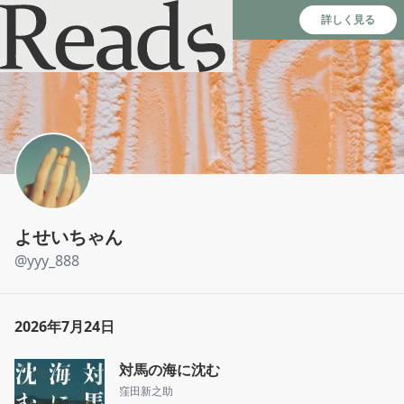
Reads - 読書のSNS＆記録アプリ
詳しく見る
よせいちゃん
@
yyy_888
2026年7月24日
対馬の海に沈む
窪田新之助