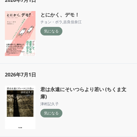
2026年7月1日
とにかく、デモ！
チョン・ボラ
,
吉良佳奈江
気になる
2026年7月1日
君は永遠にそいつらより若い (ちくま文
庫)
津村記久子
気になる