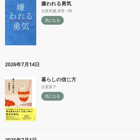
嫌われる勇気
古賀史健
,
岸見一郎
気になる
2026年7月14日
暮らしの信じ方
古賀及子
気になる