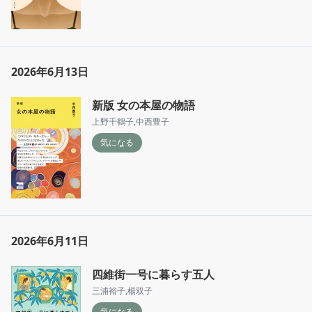
2026年6月13日
新版 女の本屋の物語
上野千鶴子
,
中西豊子
気になる
2026年6月11日
四維街一号に暮らす五人
三浦裕子
,
楊双子
気になる