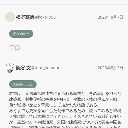
松野高徳
@
koko1956
2025年8月7日
読み始めた
読谷 文
@
fumi_yomitani
2025年8月2日
読み終わった
本書は、皇居新宮殿造営にまつわる顛末と、その設計を担った
建築家・村井俊輔の半生を中心に、複数の人物の視点から戦
前〜戦後の歴史を背景にして描かれた物語である。

あくまでも史実を元にした創作であるため、調べてみると登場
人物に関しては大胆にフィクショナイズされている部分も多い
が、皇室の方々や政治家、外国の建築家については実名や匿名
で頻出し、実際の歴史的事件などの描写もあるため、まったく