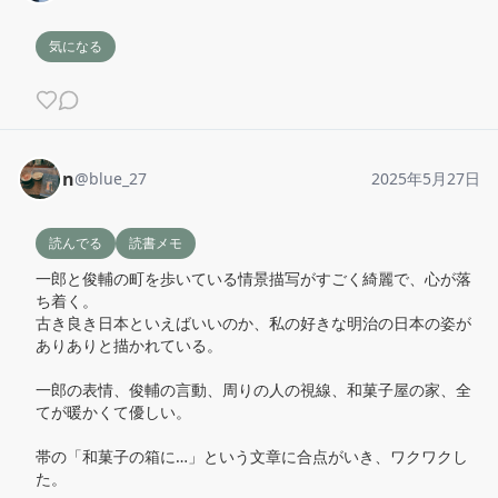
気になる
n
@
blue_27
2025年5月27日
読んでる
読書メモ
一郎と俊輔の町を歩いている情景描写がすごく綺麗で、心が落
ち着く。

古き良き日本といえばいいのか、私の好きな明治の日本の姿が
ありありと描かれている。

一郎の表情、俊輔の言動、周りの人の視線、和菓子屋の家、全
てが暖かくて優しい。

帯の「和菓子の箱に…」という文章に合点がいき、ワクワクし
た。