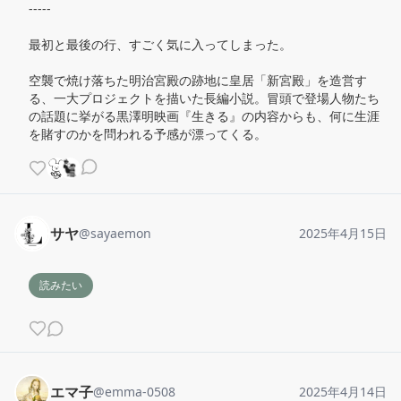
-----

最初と最後の行、すごく気に入ってしまった。

空襲で焼け落ちた明治宮殿の跡地に皇居「新宮殿」を造営す
る、一大プロジェクトを描いた長編小説。冒頭で登場人物たち
の話題に挙がる黒澤明映画『生きる』の内容からも、何に生涯
を賭すのかを問われる予感が漂ってくる。
サヤ
@
sayaemon
2025年4月15日
読みたい
エマ子
@
emma-0508
2025年4月14日