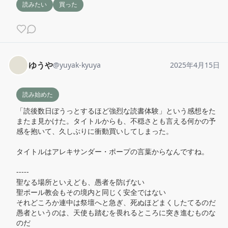
読みたい
買った
ゆうや
@
yuyak-kyuya
2025年4月15日
読み始めた
「読後数日ぼうっとするほど強烈な読書体験」という感想をた
またま見かけた。タイトルからも、不穏さとも言える何かの予
感を抱いて、久しぶりに衝動買いしてしまった。

タイトルはアレキサンダー・ポープの言葉からなんですね。

-----

聖なる場所といえども、愚者を防げない

聖ポール教会もその境内と同じく安全ではない

それどころか連中は祭壇へと急ぎ、死ぬほどまくしたてるのだ

愚者というのは、天使も踏むを畏れるところに突き進むものな
のだ
