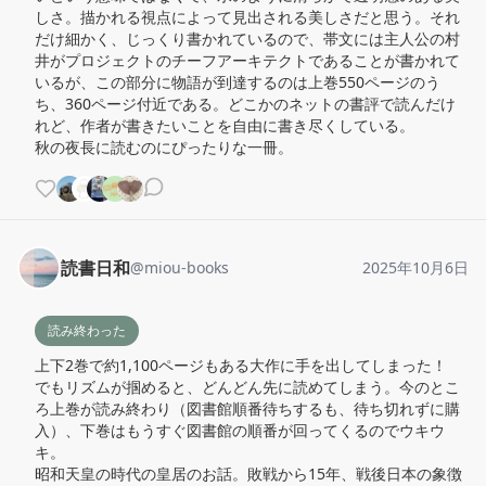
しさ。描かれる視点によって見出される美しさだと思う。それ
だけ細かく、じっくり書かれているので、帯文には主人公の村
井がプロジェクトのチーフアーキテクトであることが書かれて
いるが、この部分に物語が到達するのは上巻550ページのう
ち、360ページ付近である。どこかのネットの書評で読んだけ
れど、作者が書きたいことを自由に書き尽くしている。

秋の夜長に読むのにぴったりな一冊。
読書日和
@
miou-books
2025年10月6日
読み終わった
上下2巻で約1,100ページもある大作に手を出してしまった！

でもリズムが掴めると、どんどん先に読めてしまう。今のとこ
ろ上巻が読み終わり（図書館順番待ちするも、待ち切れずに購
入）、下巻はもうすぐ図書館の順番が回ってくるのでウキウ
キ。

昭和天皇の時代の皇居のお話。敗戦から15年、戦後日本の象徴