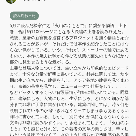
読み終わった
5月に読んだ松家仁之『火山のふもとで』に繋がる物語。上下
巻、合計約1100ページにもなる大長編の上巻を読み終えた。

戦後、皇居の新宮殿を造営するプロジェクトを描く物語と紹介
されることが多いが、それだけでは本作を紹介したことにはな
らない気がしている。いや、それが、ストーリーの軸ではある
ものの、本作の魅力は幹から伸びる枝葉の葉先のような細かな
部分に見出せるような気がする。

主要な登場人物については、生い立ちから印象的なエピソード
まで、十分な分量で鮮明に書いている。村井に関しては、幼少
期の生い立ちから、建築を志し、アジア各地の建築を見てまわ
り、京都の茶室を見学し、ニューヨークで仕事をして、、、、
などビックリするくらい背景事情が詳細に描かれている。同様
に、建築にしろ、人物にしろ、生活にしろ、とにかく細かな部
分まで非常に丁寧に書かれている。建築に関しては、時々何を
説明されているのか追いきれなくなってしまう事もあるくらい
詳細に書かれている。しかし、別にそれが気にならないくらい
文章は非常に読みやすくい。引き込まれてしまう。『火山のふ
もと』でも感じたけれど、この著者の文章の美しさは、華々し
いという意味ではなくて、水のように清らかで透明感のある美