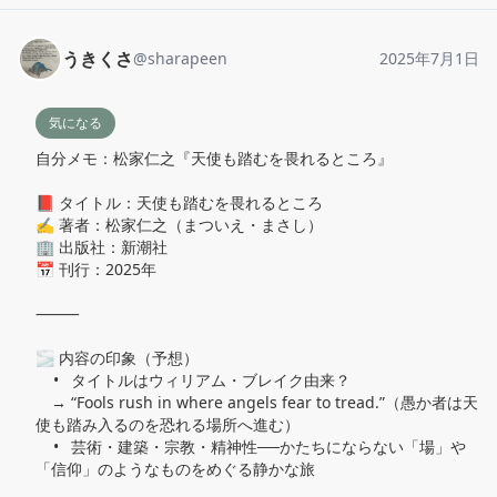
うきくさ
@
sharapeen
2025年7月1日
気になる
自分メモ：松家仁之『天使も踏むを畏れるところ』

📕 タイトル：天使も踏むを畏れるところ

✍️ 著者：松家仁之（まついえ・まさし）

🏢 出版社：新潮社

📅 刊行：2025年

⸻

🌫️ 内容の印象（予想）

	•	タイトルはウィリアム・ブレイク由来？

　→ “Fools rush in where angels fear to tread.”（愚か者は天
使も踏み入るのを恐れる場所へ進む）

	•	芸術・建築・宗教・精神性──かたちにならない「場」や
「信仰」のようなものをめぐる静かな旅
