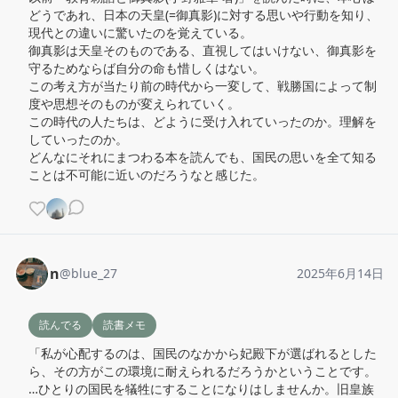
どうであれ、日本の天皇(=御真影)に対する思いや行動を知り、
現代との違いに驚いたのを覚えている。

御真影は天皇そのものである、直視してはいけない、御真影を
守るためならば自分の命も惜しくはない。

この考え方が当たり前の時代から一変して、戦勝国によって制
度や思想そのものが変えられていく。

この時代の人たちは、どように受け入れていったのか。理解を
していったのか。

どんなにそれにまつわる本を読んでも、国民の思いを全て知る
ことは不可能に近いのだろうなと感じた。
n
@
blue_27
2025年6月14日
読んでる
読書メモ
「私が心配するのは、国民のなかから妃殿下が選ばれるとした
ら、その方がこの環境に耐えられるだろうかということです。
…ひとりの国民を犠牲にすることになりはしませんか。旧皇族