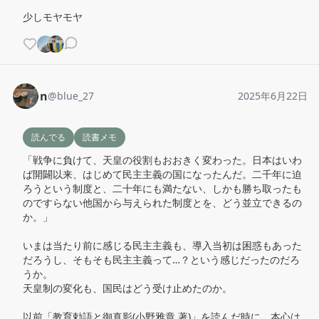
少しモヤモヤ
n
@
blue_27
2025年6月22日
読んでる
読書メモ
「戦争に負けて、天皇の役割もおおきく変わった。日本はいわ
ば開闢以来、はじめて民主主義の国になったんだ。二千年に迫
ろうという制度と、二十年にも満たない、しかも勝ち取ったも
のですらない他国から与えられた制度とを、どう並立できるの
か。」

いまは当たり前に感じる民主主義も、導入当初は困惑もあった
だろうし、そもそも民主主義って…？という感じだったのだろ
うか。

天皇制の変化も、国民はどう受け止めたのか。

以前「教育勅語と御真影(小野雅章 著)」を読んだ時に、本心は