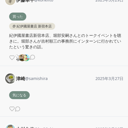
伊藤幸平
買った
@
紀伊國屋書店 新宿本店
紀伊國屋書店新宿本店、堀部安嗣さんとのトークイベントを聴
きに。堀部さんが吉村順三の事務所にインターンに行かれてい
たという驚きの話。
津崎
@
samishira
2025年3月27日
気になる