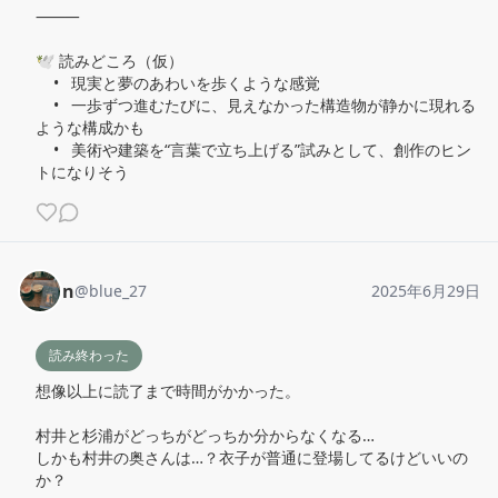
⸻

🕊️ 読みどころ（仮）

	•	現実と夢のあわいを歩くような感覚

	•	一歩ずつ進むたびに、見えなかった構造物が静かに現れる
ような構成かも

	•	美術や建築を“言葉で立ち上げる”試みとして、創作のヒン
トになりそう
n
@
blue_27
2025年6月29日
読み終わった
想像以上に読了まで時間がかかった。

村井と杉浦がどっちがどっちか分からなくなる…

しかも村井の奥さんは…？衣子が普通に登場してるけどいいの
か？
