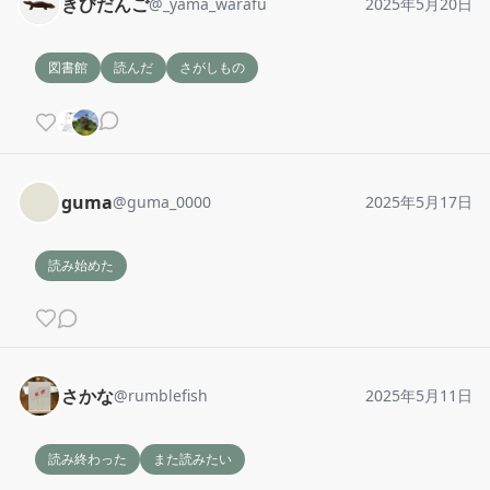
きびだんご
@
_yama_warafu
2025年5月20日
図書館
読んだ
さがしもの
guma
@
guma_0000
2025年5月17日
読み始めた
さかな
@
rumblefish
2025年5月11日
読み終わった
また読みたい