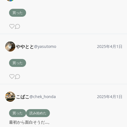
買った
ややとと
@
yasutomo
2025年4月1日
買った
こばこ
@
chek_honda
2025年4月1日
買った
読み始めた
最初から面白そうだ…。