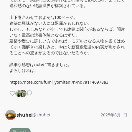
違和感のない物語世界が構築されている。

上下巻合わせておよそ1,100ページ。

建築に興味がない人には退屈かもしれない。

しかし、もしあなたが少しでも建築に関心があるならば、間違
いなく最高の読書体験となるはずだ。

建築や歴史に詳しい方であれば、モデルとなる人物を当てはめ
てゆく謎解きの楽しみと、やはり新宮殿造営の内実が明かされ
ることへの驚きがあるのではないだろうか。 

詳細な感想はnoteに書きました。

よろしければ。

https://note.com/fumi_yomitani/n/nd7a1140978a3
shuhei
@
shuhei
2025年8月1日
読んでる