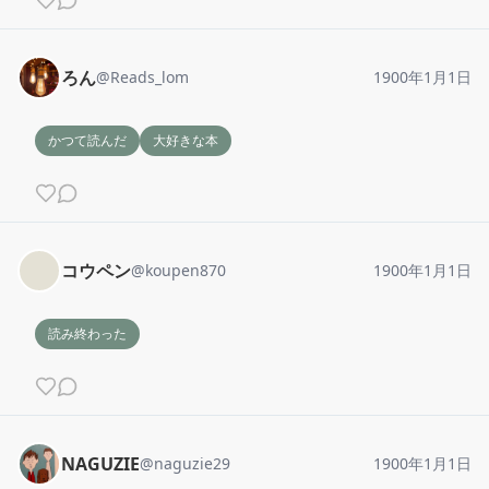
ろん
@
Reads_lom
1900年1月1日
かつて読んだ
大好きな本
コウペン
@
koupen870
1900年1月1日
読み終わった
NAGUZIE
@
naguzie29
1900年1月1日