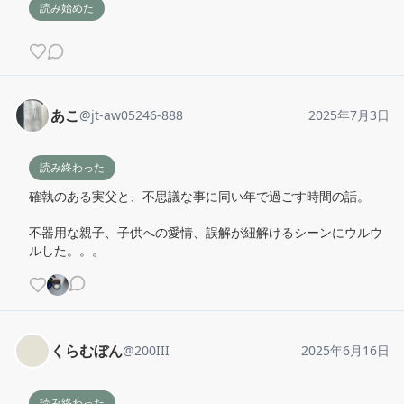
読み始めた
あこ
@
jt-aw05246-888
2025年7月3日
読み終わった
確執のある実父と、不思議な事に同い年で過ごす時間の話。

不器用な親子、子供への愛情、誤解が紐解けるシーンにウルウ
ルした。。。
くらむぼん
@
200III
2025年6月16日
読み終わった