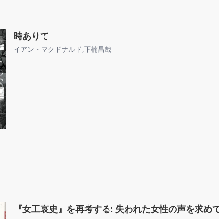
時ありて
イアン・マクドナルド
,
下楠昌哉
『女工哀史』を再考する: 失われた女性の声を求め