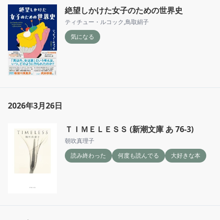
絶望しかけた女子のための世界史
ティチュー・ルコック
,
鳥取絹子
気になる
2026年3月26日
ＴＩＭＥＬＥＳＳ (新潮文庫 あ 76-3)
朝吹真理子
読み終わった
何度も読んでる
大好きな本