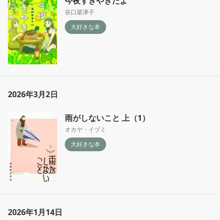
今夜すきやきだよ
谷口菜津子
大好きな本
2026年3月2日
雨がしないこと 上（1）
オカヤ・イヅミ
大好きな本
2026年1月14日