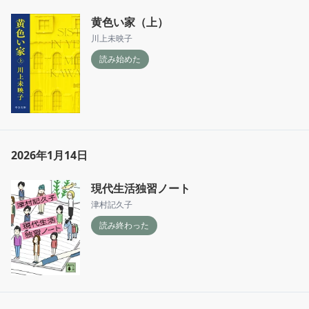
黄色い家（上）
川上未映子
読み始めた
2026年1月14日
現代生活独習ノート
津村記久子
読み終わった