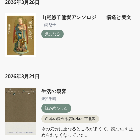
2026年3月26日
山尾悠子偏愛アンソロジー 構造と美文
山尾悠子
気になる
2026年3月21日
生活の観客
柴沼千晴
読み終わった
@
本の読める店fuzkue 下北沢
今の気分に重なるところが多くて、読むのを止
められなくなっていた。