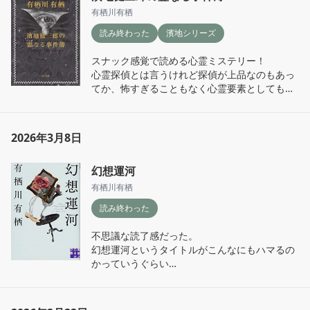
の感想などを読んでみたいと思う。

有栖川有栖
個人的にはやはり警察官はじめ司法がきちんと
読み終わった
濱地シリーズ
機能していて、探偵が動く理由が探究心からの
好奇心であっても犯人の動機がどうであれ、人
スナック感覚で読める心霊ミステリー！

を殺したという一点において決して許さないで
心霊探偵とは言うけれど探偵が上品なのもあっ
欲しいと思ってしまう。死は現実からの逃避だ
てか、怖すぎることもなく心霊要素としてもさ
と思っているだけにそう感じるのかもしれない
くっと読めてハードルの低いミステリーという
けれど…。
感じ
2026年3月8日
幻想運河
有栖川有栖
読み終わった
不思議な読了感だった。

幻想運河というタイトルがこんなにもハマるの
かっていうぐらい

今の時代だと難しそうな描写がある意味のびの
びとしてて面白かったな