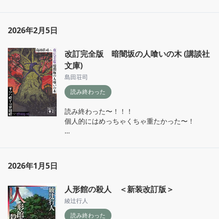
十角館みたいな2箇所の流れで同時に見ていく
物語の構成、つい頭がこんがらがりそうになり
ながらもどうなるんだろうってどんどん読み進
2026年2月5日
めてしまった。

下巻も楽しみすぎる
改訂完全版 暗闇坂の人喰いの木 (講談社
文庫)
島田荘司
読み終わった
読み終わった〜！！！

個人的にはめっちゃくちゃ重たかった〜！

途中図解ありの死刑博覧会始まって本当にキツ
かった……グロ描写がうますぎると辛い…。

でも今回の御手洗はすごく良かったな、相変わ
2026年1月5日
らず奇人ではあるんだけど海外に馴染む描写だ
とか外国語が堪能なところだとか相変わらず音
人形館の殺人 ＜新装改訂版＞
楽が得意なとこも、キャラクターの魅力を感じ
る作品ではあった

綾辻行人
女性陣も強くていい。レトロな空気感も含め読
読み終わった
了感は良かった。
