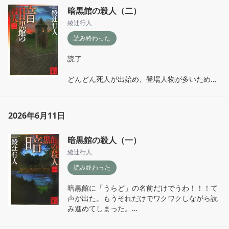
暗黒館の殺人（二）
綾辻行人
読み終わった
読了

どんどん死人が出始め、登場人物が多いために
誰がどう動いているのかを整理するのが大変に
なってきた…。

次巻がめちゃくちゃ分厚くて笑っちゃった、頑
2026年6月11日
張って読みます
暗黒館の殺人（一）
綾辻行人
読み終わった
暗黒館に「うらど」の名前だけでうわ！！！て
声が出た。もうそれだけでワクワクしながら読
み進めてしまった。

怪しい空気感やちょっと怖さも漂う島の中の時
間にミステリーを読んでいるのを忘れそうにな