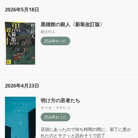
る。ここからどうなるんだ…と楽しみながら次
2026年5月18日
も読んでいこう
黒猫館の殺人〈新装改訂版〉
綾辻行人
読み終わった
2026年4月23日
明け方の若者たち
カツセ・マサヒコ
読み終わった
店頭にあったので待ち時間の間に、装丁に惹か
れたのとサクッと読めそうで読了
