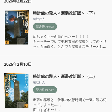
2026年2月22日
時計館の殺人＜新装改訂版＞（下）
綾辻行人
読み終わった
めちゃくちゃ面白かったー！！！！

キャッチーでいて中村青司の屋敷としてのトリ
ックも面白く、とんでも屋敷ミステリーとして
楽しんじゃった…

何より鹿谷の喫煙ルールがここで崩れるのがた
2026年2月10日
まらない…

毎度キャラクターの多さに一旦うお…となるけ
時計館の殺人＜新装改訂版＞（上）
ど読み終わる頃には気にならなくなっているの
はすごいなあ

綾辻行人
次の館シリーズも読んでいきたいし時計館の映
読み終わった
像化も楽しみ
出張の移動と、仕事の休憩時間で一気に読み切
ってしまった……。

面白すぎる〜！
