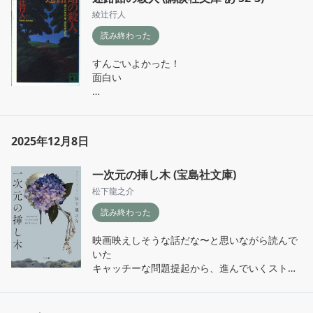
る。好きだな。
綾辻行人
読み終わった
すんごいよかった！

面白い

迷路館の地図が出てきた時はどうなるねんこれ
は…と思いながら読んだがあまりにも面白かっ
た。

2025年12月8日
作品の全体構造はとにかく好きな感じだったの
はそうだけど途中までは予想した通りの流れで
一次元の挿し木 (宝島社文庫)
やっぱりね〜という気持ちだったのに、最後の
回収はすごく気持ちよくて、一気に印象が変わ
松下龍之介
ってしまった。
読み終わった
映画映えしそうな話だな〜と思いながら読んで
いた

キャッチーな問題提起から、進んでいくストー
リーの読みやすさとキャラ立ちした登場人物た
ち

漫画のような感覚で読めた
