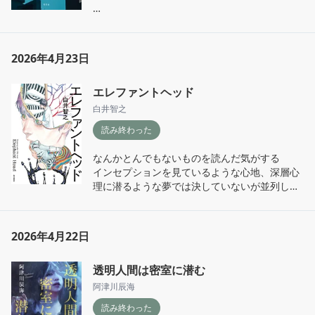
若者の恋愛の話

誰かに出会って恋をして失恋する時って人生が
映画みたいに劇的で輝いて物語のように過ぎて
2026年4月23日
いく、失恋の痛みすら物語のような美しさを伴
って過ぎていくような気がする

エレファントヘッド
好きになって誰かと繋がって過ごす時間ってな
んであんなに落ち着いてから振り返ると作り物
白井智之
っぽくて滑稽なんだろうと思う。渦中にいる時
読み終わった
は踊り出したくなるぐらい浮かれているのにな
なんかとんでもないものを読んだ気がする

インセプションを見ているような心地、深層心
理に潜るような夢では決していないが並列した
現実で起こる殺しに関するロジックってもう何
が何だか正直途中からついていくのを諦めかけ
てしまった…笑

2026年4月22日
あとグロとエロが差し込まれるが詳細な描写よ
透明人間は密室に潜む
りも事実の羅列という感覚で割と読めてしまっ
たな〜、情緒的というよりはそういう条件の数
阿津川辰海
学的問題を目の前に出された感覚だった……。

読み終わった
面白かったがす、すげえなに？？？て感想が前