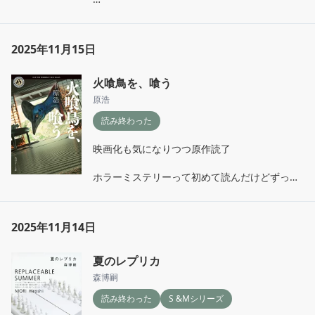
リーを読んでいるような懐かしさがあって終始
どう繋がっていくのだろうと見当もつかずこの
楽しかった

人が？それともこの人か？と冒頭とのつながり
なんとなくこういう流れかな？と想像しながら
を探しながら読み進めた。事件の周りだけでな
読んでいた自分のイメージに、過去の謎が一気
2025年11月15日
く湯川の親子関係やその背景が描かれていてサ
に現在に答えとともに迫ってきて、そのまま一
クッと読めるのに情報量がすごかった。

気に追い越されたような心地で、真相がわかっ
火喰鳥を、喰う
作品内時間が進んでいて気がつくと湯川や草薙
た瞬間のああ！という気持ちよさが心地よい余
が昇進して年齢を重ね、過去の事件の経験を含
韻が残った。

原浩
んで人として変わったり変わらないところがど
正木のことを思うとやるせない気持ちも残るけ
読み終わった
れも魅力的な作品だなあと思う

れど。
映画化も気になりつつ原作読了

相変わらず面白くて読みやすくてすごい

他のシリーズも読んでみよう
ホラーミステリーって初めて読んだけどずっと
どう落ちるんだろうってドキドキしながら読み
進めて最後あまりに気持ちよくてわはーwって
笑っちゃった。すごい気持ち悪くて気持ちがい
2025年11月14日
いエンド……個人的にはすごい面白かった
夏のレプリカ
森博嗣
読み終わった
S &Mシリーズ