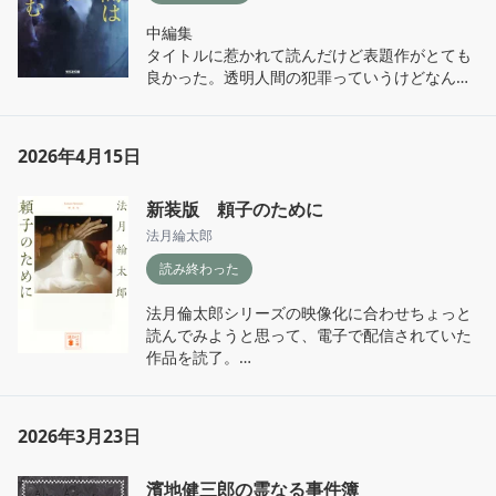
に来ちゃう頭が悪い
中編集

タイトルに惹かれて読んだけど表題作がとても
良かった。透明人間の犯罪っていうけどなんで
も可能じゃない、万能じゃない、準備の内容も
面白い。他にもテンポよく描かれる作品たちの
読みやすさと現代らしいテーマが面白かった
2026年4月15日
新装版 頼子のために
法月綸太郎
読み終わった
法月倫太郎シリーズの映像化に合わせちょっと
読んでみようと思って、電子で配信されていた
作品を読了。

キャラクターたちのキャッチーさやトリックと
いった部分は楽しく読んでいたものの、主人公
2026年3月23日
の犯人への対峙のシーンの選択というかあそこ
で止めないのはなんか……なんで……何？となっ
濱地健三郎の霊なる事件簿
てしまいもにゃもにゃとしてしまった。他の方