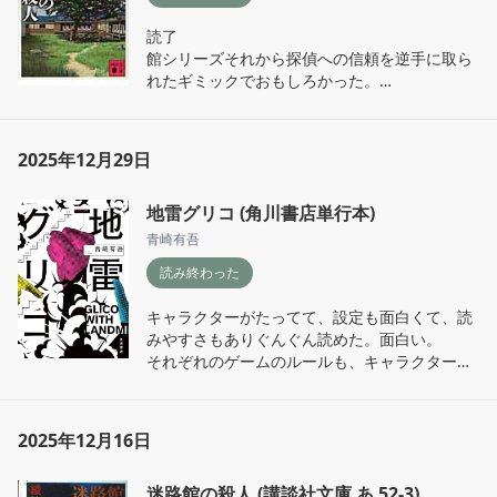
面白かった
読了

館シリーズそれから探偵への信頼を逆手に取ら
れたギミックでおもしろかった。

今回は「私」の友人として出てくる架場という
男の頼れそうなそれでいて信頼し切っていいの
かわからない存在感がたまらず、他のキャラク
2025年12月29日
ターたちの魅力も、並行して起きる犯罪も、す
べてを見ていると足跡のたくさんある霧の中を
地雷グリコ (角川書店単行本)
歩いているような感覚で楽しかった。

青崎有吾
次は時計館だ〜！映像化見る前に読みたい！
読み終わった
キャラクターがたってて、設定も面白くて、読
みやすさもありぐんぐん読めた。面白い。

それぞれのゲームのルールも、キャラクターた
ちもどれも魅力的で一緒に頭を悩ませるのが気
持ちよくて、射守矢に翻弄されるのも楽しくて
ずっとワクワクする本だった

2025年12月16日
有栖川先生のトリビュート作品で知った作家先
迷路館の殺人 (講談社文庫 あ 52-3)
生だったけど、読みやすい文章だなあと感じ