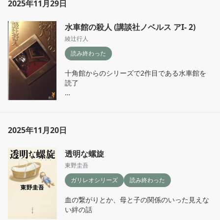
2025年11月29日
個人的には最後の畳み方というか終わり方が好
水車館の殺人 (講談社ノベルス アI- 2)
き。

雨上がりのように晴れやかで、雨露を弾く紫陽
綾辻行人
花の力強さと美しさが脳裏に残る終わりだった
読み終わった
十角館からのシリーズで2作目である水車館を
読了

どう言う形で繋がるんだろうと思ったら館を作
った中村青司繋がりで、島田潔が探偵として関
わるのがわかって普通に喜んだ

2025年11月20日
この御手洗潔を彷彿とさせるもののまだ少し人
間味のある島田潔という探偵が絶妙に癖になっ
透明な螺旋
ているのでこのシリーズも読み進めるぞ！とい
東野圭吾
うきもち

ガリレオシリーズ
読み終わった
何より、独特な館に住む怪しげな主人と美少女
血の繋がりとか、母と子の関係のいった見えな
の取り合わせがレトロな空気感で、過去の犯罪
い絆の話

と現在のシーンの行き来が面白く海外のミステ