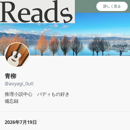
Reads - 読書のSNS＆記録アプリ
詳しく見る
青柳
@
aoyagi_0u0
推理小説中心　バディもの好き

備忘録
2026年7月19日