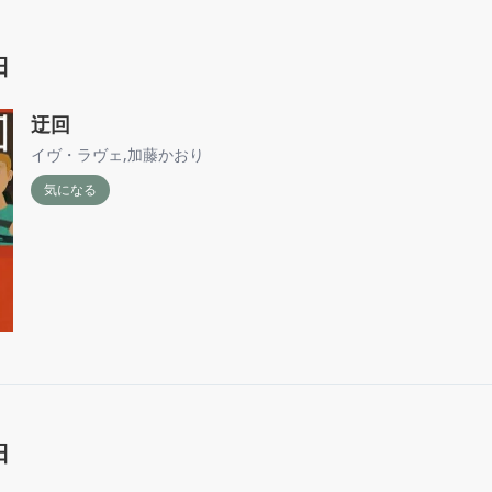
日
迂回
イヴ・ラヴェ
,
加藤かおり
気になる
日