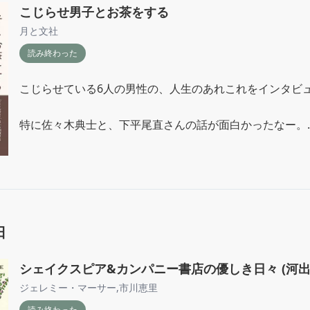
こじらせ男子とお茶をする
月と文社
読み終わった
こじらせている6人の男性の、人生のあれこれをインタビュ
特に佐々木典士と、下平尾直さんの話が面白かったなー。

「共和国」という出版社さん全然知らなかった。

難しい本が多そうだけど、読んでみたい。
日
シェイクスピア&カンパニー書店の優しき日々 (河出文庫
ジェレミー・マーサー
,
市川恵里
読み終わった