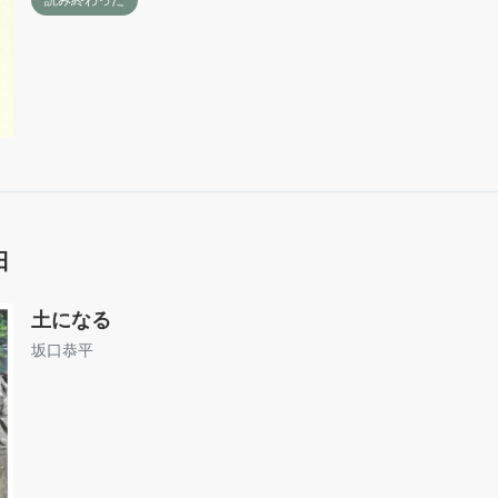
日
土になる
坂口恭平