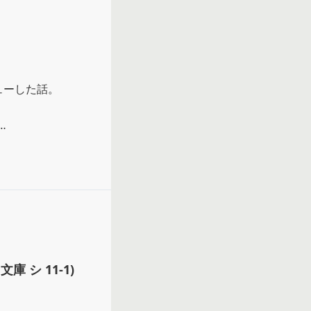
ーした話。

 シ 11-1)