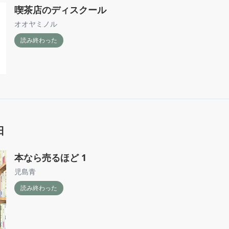
喫茶店のディスクール
オオヤミノル
読み終わった
日
本なら売るほど 1
児島青
読み終わった