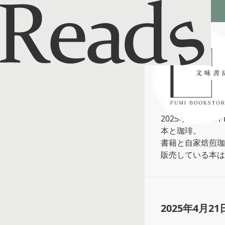
Reads - 読書のSNS＆記録アプリ
文味書房
@
fumibookstore
2025年3月9日OPE
本と珈琲。

書籍と自家焙煎珈
販売している本は
2025年4月21