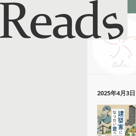
Reads - 読書のSNS＆記録アプリ
Ouka
@
pageturner
2025年4月3日