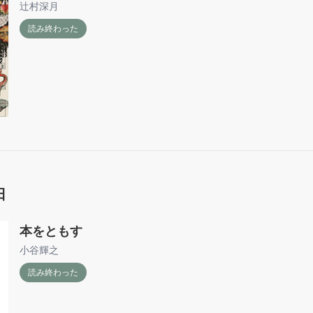
辻村深月
読み終わった
日
本をともす
小谷輝之
読み終わった