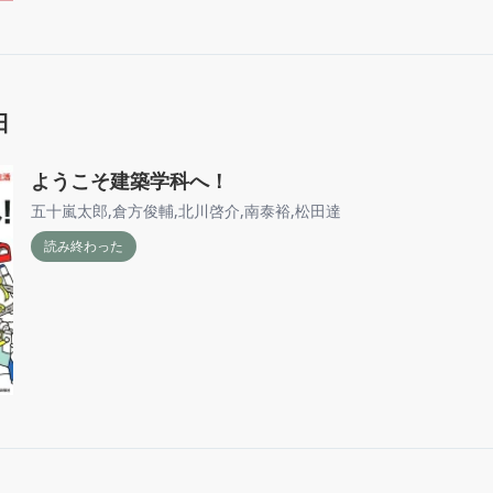
日
ようこそ建築学科へ！
五十嵐太郎
,
倉方俊輔
,
北川啓介
,
南泰裕
,
松田達
読み終わった