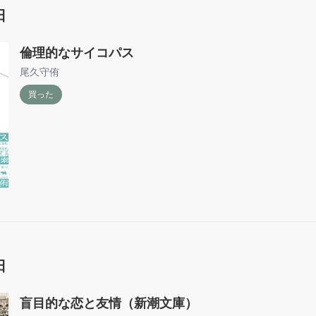
日
倫理的なサイコパス
尾久守侑
買った
日
盲目的な恋と友情（新潮文庫）