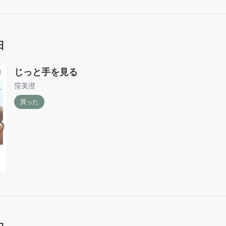
日
じっと手を見る
窪美澄
買った