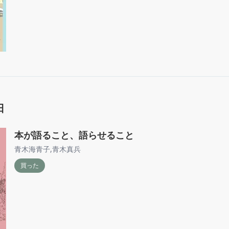
日
本が語ること、語らせること
青木海青子
,
青木真兵
買った