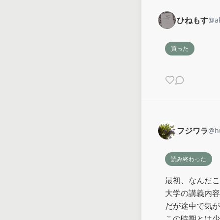
ひねもす
@
a
買った
フジワラ
@
h
読み終わった
最初、なんだこ
大学の講義内容
だが途中で気が
この時期とは少