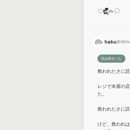
haku
@
itllm
読み終わった
救われたさに読
レジで本屋の店
た。

救われたさに読
けど、救われは