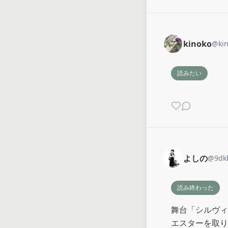
kinoko
@
ki
読みたい
よしの
@
9dk
読み終わった
舞台「シルヴィ
エスターを取り