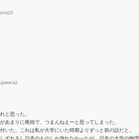
kiiro25
ujiwara2
れと思った。

があまりに稚拙で、つまんねえーと思ってしまった。

付いた。これは私が大学にいた時期よりずっと前の話だと。

しずれるし日本のものしか漁れなかったが、日本の大学の物理