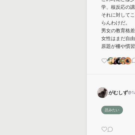
学、核反応の講
それに対してこ
らんわけだ。

男女の教育格差
女性はまだ自由
原題が柵や慣習
がむしず
@
1
読みたい