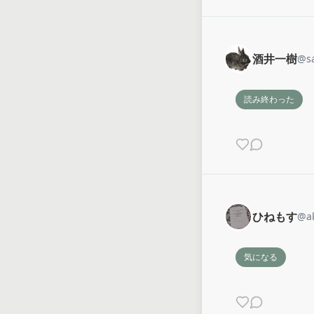
酒井一樹
@
s
読み終わった
ひねもす
@
a
気になる