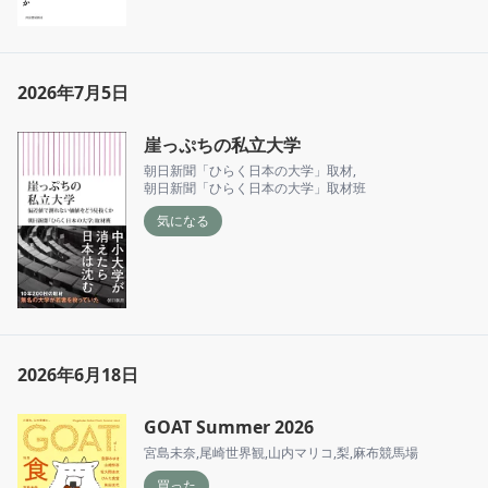
2026年7月5日
崖っぷちの私立大学
朝日新聞「ひらく日本の大学」取材
,
朝日新聞「ひらく日本の大学」取材班
気になる
2026年6月18日
GOAT Summer 2026
宮島未奈
,
尾崎世界観
,
山内マリコ
,
梨
,
麻布競馬場
買った