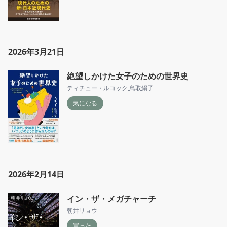
2026年3月21日
絶望しかけた女子のための世界史
ティチュー・ルコック
,
鳥取絹子
気になる
2026年2月14日
イン・ザ・メガチャーチ
朝井リョウ
買った