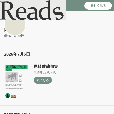
Reads - 読書のSNS＆記録アプリ
詳しく見る
papu
@
papu445
2026年7月6日
尾崎放哉句集
尾崎放哉
,
池内紀
気になる