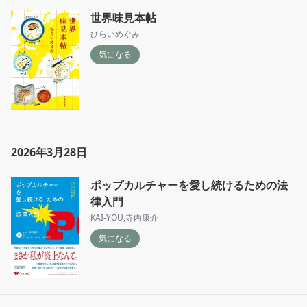
世界味見本帖
ひらいめぐみ
気になる
2026年3月28日
ポップカルチャーを愛し続けるための法
律入門
KAI-YOU
,
寺内康介
気になる